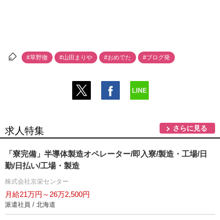
#草野徹
#山田まり
#おめでた
#ブログ発
さらに見る
求人特集
「寮完備」半導体製造オペレーター/即入寮/製造・工場/日
勤/日払い/工場・製造
株式会社京栄センター
月給21万円～26万2,500円
派遣社員 / 北海道