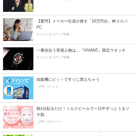
【驚愕】メーカー社員が推す「10万円台」神コスパ
PC
オリコンタイアップ特集
一番似合う登場人物は…『VIVANT』限定ウオッチ
オリコンタイアップ特集
自販機にピッ！ですぐに買えちゃう
（PR）ジハンピ
朝1分貼るだけ！ミルクピールで一日中ずっとうるツ
ヤ肌
（PR）サボリーノ