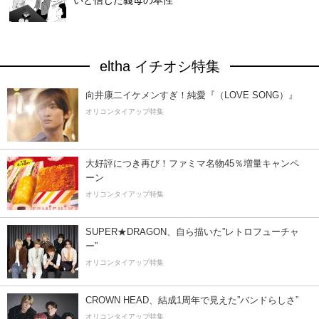
いと信じた義母の本性
eltha イチオシ特集
向井康二イケメンすぎ！純愛『（LOVE SONG）』
オリコンタイアップ特集
大好評につき再び！ファミマ名物45％増量キャンペ
ーン
オリコンタイアップ特集
SUPER★DRAGON、自ら描いた”レトロフューチャ
ー”
オリコンタイアップ特集
CROWN HEAD、結成1周年で見えた”バンドらしさ”
オリコンタイアップ特集