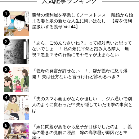
人気記事ランキング
義母の便利屋を卒業してノーストレス！ 離婚から始
まる妻と娘の新たな人生に悔いはなし！【嫁を便利
屋扱いする義母 Vol.44】
「あら、ごめんなさいね？」って絶対悪いと思って
ないでしょ…！ 私の畑に平然と踏み入る隣人…無
視？悪意？その行動にモヤモヤが止まらない
「義母の発言が許せない…！」嫁が義母に怒り爆
発！ 夫は仕方ないと言うけれど諦めるべき？
「夫のスマホ画面がなんか怪しい…」ジム通いで別
人のように変わった!? 夫が隠していた衝撃の事実と
は
「嫁に問題があるから息子が目移りしたのよ！」義
母の驚きの見解に唖然…嫁の高学歴が原因だと主
張!?