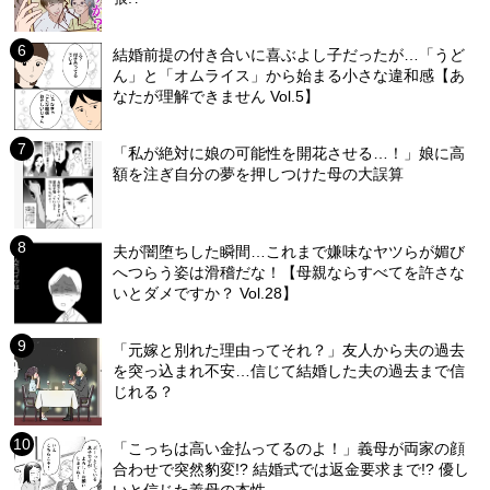
結婚前提の付き合いに喜ぶよし子だったが…「うど
ん」と「オムライス」から始まる小さな違和感【あ
なたが理解できません Vol.5】
「私が絶対に娘の可能性を開花させる…！」娘に高
額を注ぎ自分の夢を押しつけた母の大誤算
夫が闇堕ちした瞬間…これまで嫌味なヤツらが媚び
へつらう姿は滑稽だな！【母親ならすべてを許さな
いとダメですか？ Vol.28】
「元嫁と別れた理由ってそれ？」友人から夫の過去
を突っ込まれ不安…信じて結婚した夫の過去まで信
じれる？
「こっちは高い金払ってるのよ！」義母が両家の顔
合わせで突然豹変!? 結婚式では返金要求まで!? 優し