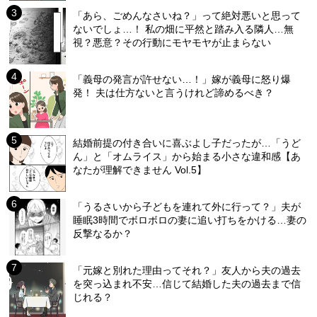
「あら、ごめんなさいね？」って絶対悪いと思って
ないでしょ…！ 私の畑に平然と踏み入る隣人…無
視？悪意？その行動にモヤモヤが止まらない
「義母の発言が許せない…！」嫁が義母に怒り爆
発！ 夫は仕方ないと言うけれど諦めるべき？
結婚前提の付き合いに喜ぶよし子だったが…「うど
ん」と「オムライス」から始まる小さな違和感【あ
なたが理解できません Vol.5】
「うるさいから子どもを連れて外に行って？」夫が
睡眠3時間でボロボロの妻に追い打ちをかける…妻の
反撃なるか？
「元嫁と別れた理由ってそれ？」友人から夫の過去
を突っ込まれ不安…信じて結婚した夫の過去まで信
じれる？