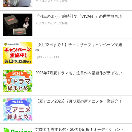
オリコンタイアップ特集
「別班のよう」腕時計で『VIVANT』の世界観再現
オリコンタイアップ特集
【8月12日まで！】チョコザップキャンペーン実施
中！
（PR）chocoZAP
2026年7月夏ドラマも、注目作＆話題作が勢ぞろい！
【夏アニメ2026】7月期夏の新アニメを一挙紹介！
芸能界を志す10代～20代を応援！オーディション・