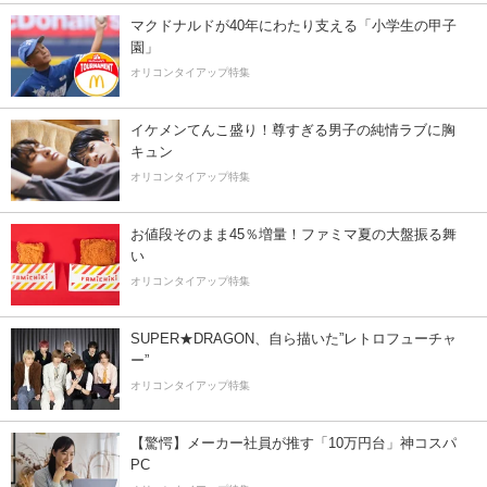
マクドナルドが40年にわたり支える「小学生の甲子
園」
オリコンタイアップ特集
イケメンてんこ盛り！尊すぎる男子の純情ラブに胸
キュン
オリコンタイアップ特集
お値段そのまま45％増量！ファミマ夏の大盤振る舞
い
オリコンタイアップ特集
SUPER★DRAGON、自ら描いた”レトロフューチャ
ー”
オリコンタイアップ特集
【驚愕】メーカー社員が推す「10万円台」神コスパ
PC