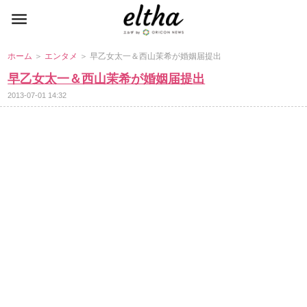
ホーム
＞
エンタメ
＞ 早乙女太一＆西山茉希が婚姻届提出
早乙女太一＆西山茉希が婚姻届提出
2013-07-01 14:32