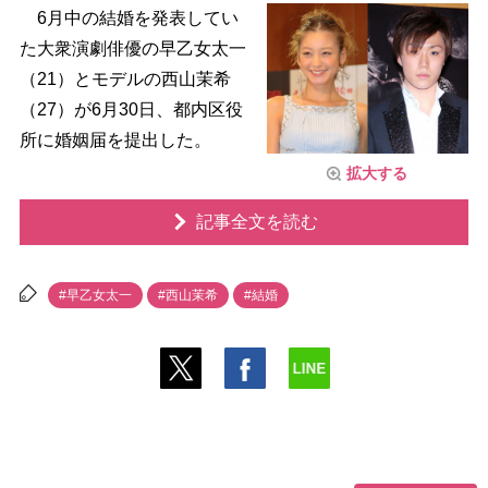
6月中の結婚を発表してい
た大衆演劇俳優の早乙女太一
（21）とモデルの西山茉希
（27）が6月30日、都内区役
所に婚姻届を提出した。
拡大する
記事全文を読む
#早乙女太一
#西山茉希
#結婚