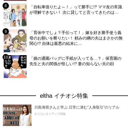
「自転車借りたよ～！」って勝手に!? ママ友の常識
が理解できない！ 次に貸してと言ってきたのは…
「育休中でしょ？手伝って！」嫁を好き勝手使う義
母のお願いを断りたい！ 頼みの綱の夫はまさかの無
関心!? 自体は最悪の結末に…
「娘の通園バッグに手紙が入ってる…？」保育園の
先生と夫の関係が怪しい!? 妻の知らない夫の顔
eltha イチオシ特集
川島海荷さんと学ぶ 日常に潜む“人身取引”のリアル
オリコンタイアップ特集