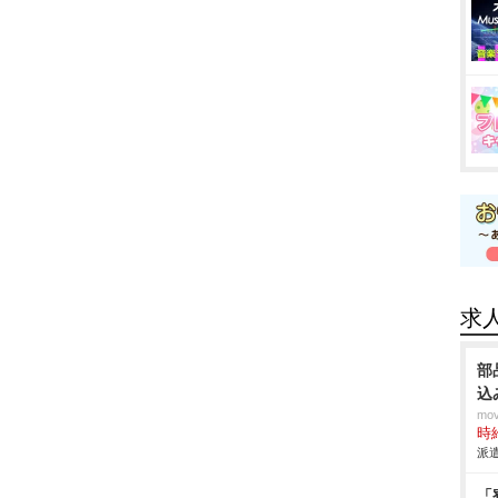
求
部
込
mo
時給
派遣
「