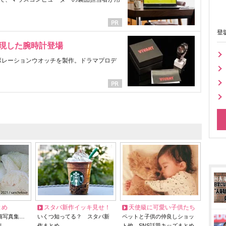
登
表現した腕時計登場
ラボレーションウオッチを製作。ドラマプロデ
とめ
スタバ新作イッキ見せ！
天使級に可愛い子供たち
猫写真集…
いくつ知ってる？ スタバ新
ペットと子供の仲良しショッ
リ
作まとめ
ト他、SNS話題キッズまとめ