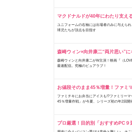
マクドナルドが40年にわたり支え
ユニフォームの右袖には出場者のみに与えられ
球児たちが頂点を目指す
森崎ウィン×向井康二“両片思い”
森崎ウィンと向井康二がW主演！映画『（LOVE S
最速配信。究極のピュアラブ！
お値段そのまま45％増量！ファミ
ファミチキにお弁当にアイスも!?ファミリーマ
45％増量作戦」が今夏、シリーズ初の年2回開
プロ厳選！目的別「おすすめPC９
用途に合うパソコン選びは意外と難しい。そこ