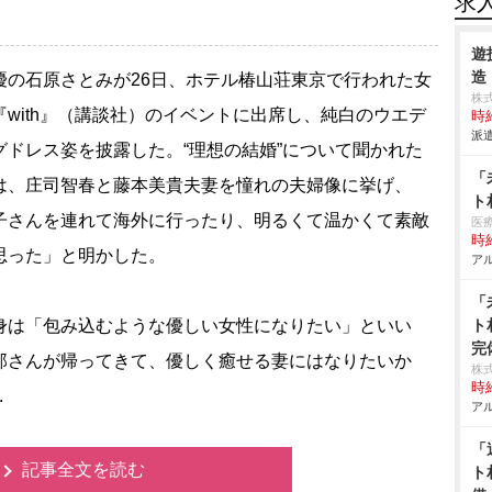
求
遊
造
の石原さとみが26日、ホテル椿山荘東京で行われた女
株
『with』（講談社）のイベントに出席し、純白のウエデ
時給
派遣
グドレス姿を披露した。“理想の結婚”について聞かれた
「
は、庄司智春と藤本美貴夫妻を憧れの夫婦像に挙げ、
ト
子さんを連れて海外に行ったり、明るくて温かくて素敵
医
時給
思った」と明かした。
アル
「
は「包み込むような優しい女性になりたい」といい
ト
完
那さんが帰ってきて、優しく癒せる妻にはなりたいか
株式
時給
.
アル
「
記事全文を読む
ト