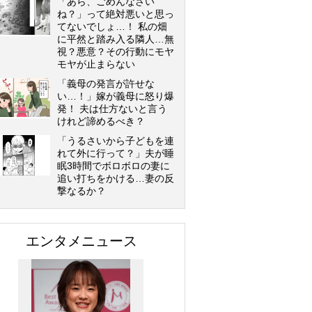
「あら、ごめんなさい
ね？」って絶対悪いと思っ
てないでしょ…！ 私の畑
に平然と踏み入る隣人…無
視？悪意？その行動にモヤ
モヤが止まらない
「義母の発言が許せな
い…！」嫁が義母に怒り爆
発！ 夫は仕方ないと言う
けれど諦めるべき？
「うるさいから子どもを連
れて外に行って？」夫が睡
眠3時間でボロボロの妻に
追い打ちをかける…妻の反
撃なるか？
エンタメニュース