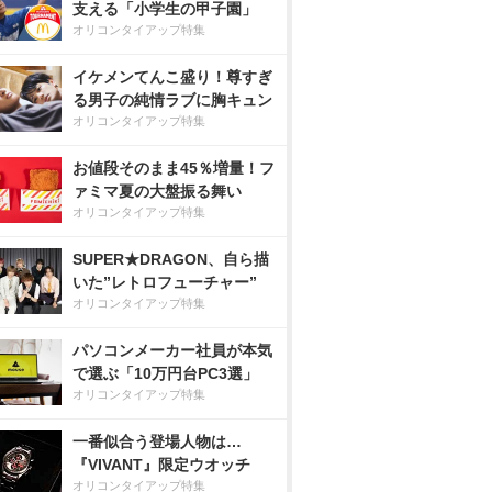
支える「小学生の甲子園」
オリコンタイアップ特集
イケメンてんこ盛り！尊すぎ
る男子の純情ラブに胸キュン
オリコンタイアップ特集
お値段そのまま45％増量！フ
ァミマ夏の大盤振る舞い
オリコンタイアップ特集
SUPER★DRAGON、自ら描
いた”レトロフューチャー”
オリコンタイアップ特集
パソコンメーカー社員が本気
で選ぶ「10万円台PC3選」
オリコンタイアップ特集
一番似合う登場人物は…
『VIVANT』限定ウオッチ
オリコンタイアップ特集