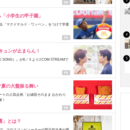
る「小学生の甲子園」
る「マクドナルド・ワッペン」をつけて学童
にキュンが止まらん！
ONG）』が8／５よりJ:COM STREAMで
マ夏の大盤振る舞い
ートの人気企画「お値段そのまま おかわり
催！
選」とは？
で、マウスコンピューターの製品担当者が用