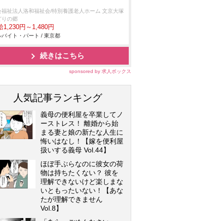
会福祉法人洛和福祉会/特別養護老人ホーム 文京大塚
どりの郷
1,230円～1,480円
バイト・パート / 東京都
続きはこちら
sponsored by 求人ボックス
人気記事ランキング
義母の便利屋を卒業してノ
ーストレス！ 離婚から始
まる妻と娘の新たな人生に
悔いはなし！【嫁を便利屋
扱いする義母 Vol.44】
ほぼ手ぶらなのに彼女の荷
物は持ちたくない？ 彼を
理解できないけど楽しまな
いともったいない！【あな
たが理解できません
Vol.8】