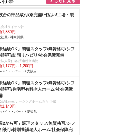
人特集
さらに見る
技台の部品取付/寮完備/日払い/工場・製
式会社ライオン社
1,330円
社員 / 神奈川県
未経験OK」調理スタッフ/無資格可/シフ
相談可/訪問リハビリ/社会保障完備
療法人孟仁会/摂南総合病院
1,177円～1,200円
バイト・パート / 大阪府
未経験OK」調理スタッフ/無資格可/シフ
相談可/住宅型有料老人ホーム/社会保障
備
会社smis/ナーシングホーム寿々 小牧
1,140円
バイト・パート / 愛知県
週2から可」調理スタッフ/無資格可/シフ
相談可/特別養護老人ホーム/社会保障完