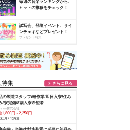
毎週の音楽ランキングから、
ヒットの推移をチェック！
試写会、登壇イベント、サイ
ンチェキなどプレゼント！
プレゼント特集
人特集
さらに見る
品の製造スタッフ/軽作業/即日入寮/住み
み/寮完備/8割入寮希望者
ve on株式会社
1,800円～2,250円
社員 / 北海道
寮完備」半導体製造装置に必要な部品を