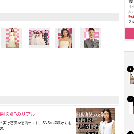
備
社
み
時給
アル
身取引”のリアル
？実は恋愛や悪質ホスト、SNSの投稿からも
態。