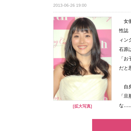
2013-06-26 19:00
女優
性誌
ィン
石原
「お
だと
自身
「旦
な…..
[拡大写真]