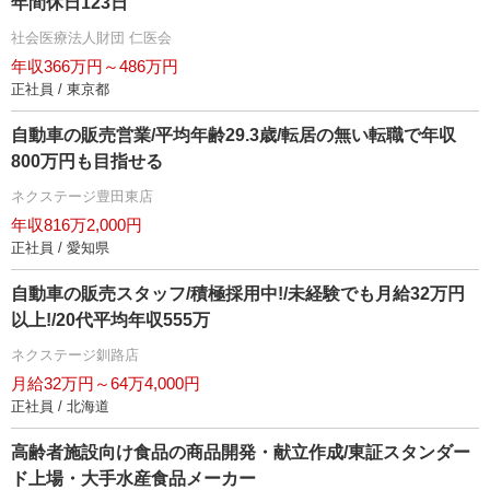
年間休日123日
社会医療法人財団 仁医会
年収366万円～486万円
正社員 / 東京都
自動車の販売営業/平均年齢29.3歳/転居の無い転職で年収
800万円も目指せる
ネクステージ豊田東店
年収816万2,000円
正社員 / 愛知県
自動車の販売スタッフ/積極採用中!/未経験でも月給32万円
以上!/20代平均年収555万
ネクステージ釧路店
月給32万円～64万4,000円
正社員 / 北海道
高齢者施設向け食品の商品開発・献立作成/東証スタンダー
ド上場・大手水産食品メーカー