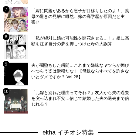
「嫁に問題があるから息子が目移りしたのよ！」義
母の驚きの見解に唖然…嫁の高学歴が原因だと主
張!?
「私が絶対に娘の可能性を開花させる…！」娘に高
額を注ぎ自分の夢を押しつけた母の大誤算
夫が闇堕ちした瞬間…これまで嫌味なヤツらが媚び
へつらう姿は滑稽だな！【母親ならすべてを許さな
いとダメですか？ Vol.28】
「元嫁と別れた理由ってそれ？」友人から夫の過去
を突っ込まれ不安…信じて結婚した夫の過去まで信
じれる？
eltha イチオシ特集