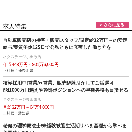
さらに見る
求人特集
自動車販売店の接客・販売スタッフ/固定給32万円～の安定
給与/実質年休125日で公私ともに充実した働き方を
ネクステージ小田原店
年収448万円～901万6,000円
正社員 / 神奈川県
積極採用中!営業/⏩️営業、販売経験活かしてご活躍可
能!1000万円越えや幹部ポジションへの早期昇格も目指せる
ネクステージ豊田東店
月給32万円～64万4,000円
正社員 / 愛知県
老健の理学療法士/未経験歓迎生活期リハを基礎から学べる