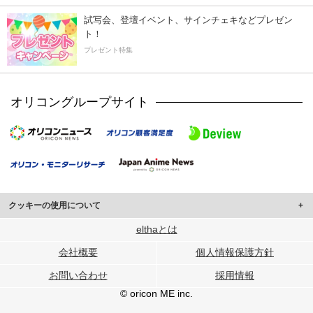
試写会、登壇イベント、サインチェキなどプレゼン
ト！
プレゼント特集
オリコングループサイト
クッキーの使用について
このサイトでは Cookie を使用して、ユーザーに合わせたコンテンツや広告の
elthaとは
表示、ソーシャル メディア機能の提供、広告の表示回数やクリック数の測定を
会社概要
個人情報保護方針
行っています。
また、ユーザーによるサイトの利用状況についても情報を収集し、ソーシャル
お問い合わせ
採用情報
メディアや広告配信、データ解析の各パートナーに提供しています。
各パートナーは、この情報とユーザーが各パートナーに提供した他の情報や、
© oricon ME inc.
ユーザーが各パートナーのサービスを使用したときに収集した他の情報を組み
合わせて使用することがあります。