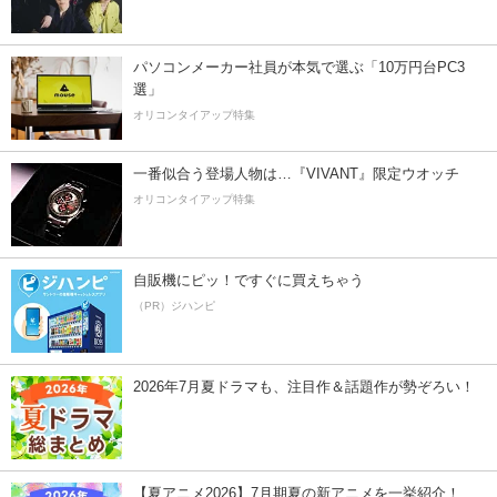
パソコンメーカー社員が本気で選ぶ「10万円台PC3
選」
オリコンタイアップ特集
一番似合う登場人物は…『VIVANT』限定ウオッチ
オリコンタイアップ特集
自販機にピッ！ですぐに買えちゃう
（PR）ジハンピ
2026年7月夏ドラマも、注目作＆話題作が勢ぞろい！
【夏アニメ2026】7月期夏の新アニメを一挙紹介！