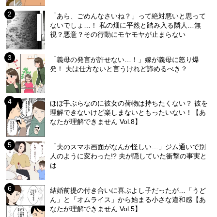
「あら、ごめんなさいね？」って絶対悪いと思って
ないでしょ…！ 私の畑に平然と踏み入る隣人…無
視？悪意？その行動にモヤモヤが止まらない
「義母の発言が許せない…！」嫁が義母に怒り爆
発！ 夫は仕方ないと言うけれど諦めるべき？
ほぼ手ぶらなのに彼女の荷物は持ちたくない？ 彼を
理解できないけど楽しまないともったいない！【あ
なたが理解できません Vol.8】
「夫のスマホ画面がなんか怪しい…」ジム通いで別
人のように変わった!? 夫が隠していた衝撃の事実と
は
結婚前提の付き合いに喜ぶよし子だったが…「うど
ん」と「オムライス」から始まる小さな違和感【あ
なたが理解できません Vol.5】