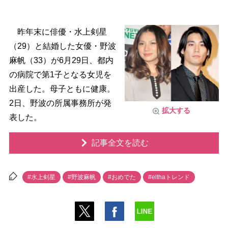
昨年末に俳優・水上剣星
（29）と結婚した女優・野波
麻帆（33）が6月29日、都内
の病院で第1子となる女児を
出産した。母子ともに健康。
2日、野波の所属事務所が発
拡大する
表した。
記事全文を読む
#水上剣星
#野波麻帆
#おめでた
#elthaトレンド