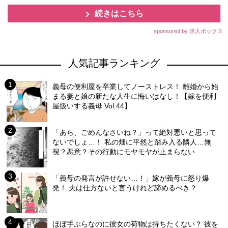
続きはこちら
sponsored by 求人ボックス
人気記事ランキング
義母の便利屋を卒業してノーストレス！ 離婚から始
まる妻と娘の新たな人生に悔いはなし！【嫁を便利
屋扱いする義母 Vol.44】
「あら、ごめんなさいね？」って絶対悪いと思って
ないでしょ…！ 私の畑に平然と踏み入る隣人…無
視？悪意？その行動にモヤモヤが止まらない
「義母の発言が許せない…！」嫁が義母に怒り爆
発！ 夫は仕方ないと言うけれど諦めるべき？
ほぼ手ぶらなのに彼女の荷物は持ちたくない？ 彼を