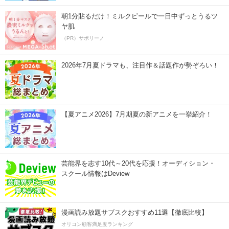
朝1分貼るだけ！ミルクピールで一日中ずっとうるツ
ヤ肌
（PR）サボリーノ
2026年7月夏ドラマも、注目作＆話題作が勢ぞろい！
【夏アニメ2026】7月期夏の新アニメを一挙紹介！
芸能界を志す10代～20代を応援！オーディション・
スクール情報はDeview
漫画読み放題サブスクおすすめ11選【徹底比較】
オリコン顧客満足度ランキング