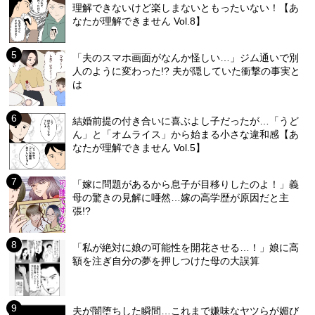
理解できないけど楽しまないともったいない！【あ
なたが理解できません Vol.8】
「夫のスマホ画面がなんか怪しい…」ジム通いで別
人のように変わった!? 夫が隠していた衝撃の事実と
は
結婚前提の付き合いに喜ぶよし子だったが…「うど
ん」と「オムライス」から始まる小さな違和感【あ
なたが理解できません Vol.5】
「嫁に問題があるから息子が目移りしたのよ！」義
母の驚きの見解に唖然…嫁の高学歴が原因だと主
張!?
「私が絶対に娘の可能性を開花させる…！」娘に高
額を注ぎ自分の夢を押しつけた母の大誤算
夫が闇堕ちした瞬間…これまで嫌味なヤツらが媚び