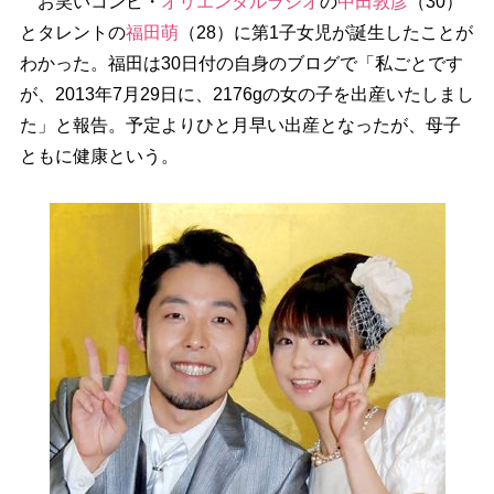
お笑いコンビ・
オリエンタルラジオ
の
中田敦彦
（30）
とタレントの
福田萌
（28）に第1子女児が誕生したことが
わかった。福田は30日付の自身のブログで「私ごとです
が、2013年7月29日に、2176gの女の子を出産いたしまし
た」と報告。予定よりひと月早い出産となったが、母子
ともに健康という。