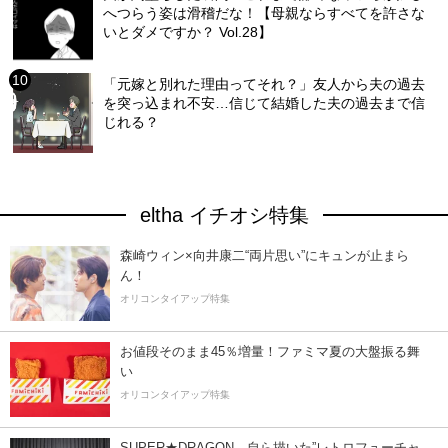
へつらう姿は滑稽だな！【母親ならすべてを許さな
いとダメですか？ Vol.28】
「元嫁と別れた理由ってそれ？」友人から夫の過去
を突っ込まれ不安…信じて結婚した夫の過去まで信
じれる？
eltha イチオシ特集
森崎ウィン×向井康二“両片思い”にキュンが止まら
ん！
オリコンタイアップ特集
お値段そのまま45％増量！ファミマ夏の大盤振る舞
い
オリコンタイアップ特集
SUPER★DRAGON、自ら描いた”レトロフューチャ