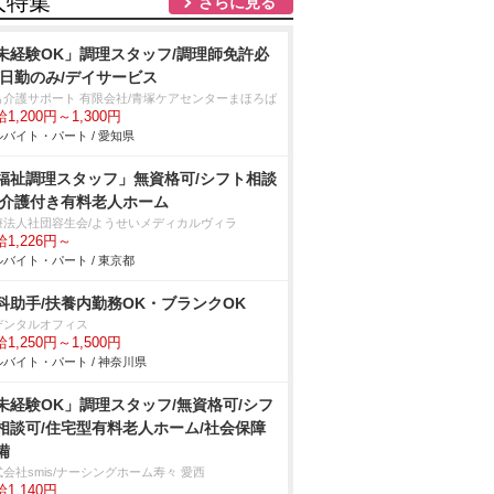
人特集
さらに見る
未経験OK」調理スタッフ/調理師免許必
/日勤のみ/デイサービス
も介護サポート 有限会社/青塚ケアセンターまほろば
1,200円～1,300円
バイト・パート / 愛知県
福祉調理スタッフ」無資格可/シフト相談
/介護付き有料老人ホーム
療法人社団容生会/ようせいメディカルヴィラ
1,226円～
バイト・パート / 東京都
科助手/扶養内勤務OK・ブランクOK
デンタルオフィス
1,250円～1,500円
バイト・パート / 神奈川県
未経験OK」調理スタッフ/無資格可/シフ
相談可/住宅型有料老人ホーム/社会保障
備
会社smis/ナーシングホーム寿々 愛西
1,140円