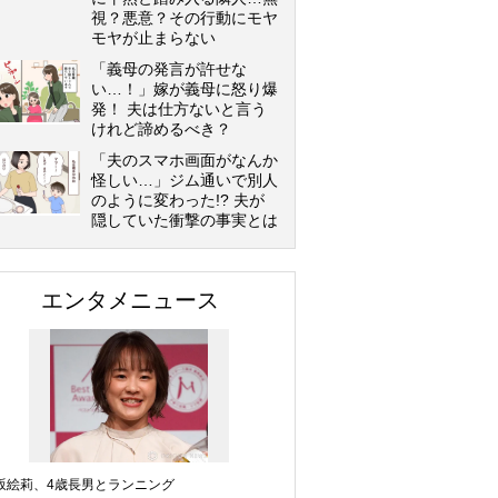
視？悪意？その行動にモヤ
モヤが止まらない
「義母の発言が許せな
い…！」嫁が義母に怒り爆
発！ 夫は仕方ないと言う
けれど諦めるべき？
「夫のスマホ画面がなんか
怪しい…」ジム通いで別人
のように変わった!? 夫が
隠していた衝撃の事実とは
エンタメニュース
坂絵莉、4歳長男とランニング