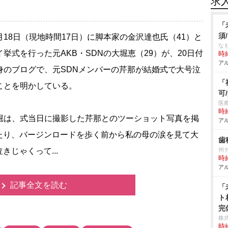
求
「
須
18日（現地時間17日）に脚本家の金沢達也氏（41）と
な
イ挙式を行った元AKB・SDNの大堀恵（29）が、20日付
時給
アル
身のブログで、元SDNメンバーの芹那が結婚式で大号泣
「
ことを明かしている。
可
医
時給
は、式当日に撮影した芹那とのツーショット写真を掲
アル
たり、バージンロードを歩く前から私の母の涙を見て大
歯
じゃくって...
州
時給
アル
記事全文を読む
「
ト
完
株式
時給