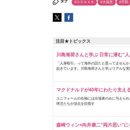
タグ
#ＳＤＮ４８
#大堀恵
#芹那
注目★トピックス
川島海荷さんと学ぶ 日常に潜む“人
「人身取引」って海外の話だと思ってませんか
起きています。川島海荷さんと学ぶリアルな実
マクドナルドが40年にわたり支え
ユニフォームの右袖には出場者のみに与えられ
球児たちが頂点を目指す
森崎ウィン×向井康二“両片思い”