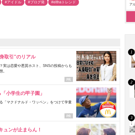
#アイドル
#ブログ発
#elthaトレンド
アル
身取引”のリアル
？実は恋愛や悪質ホスト、SNSの投稿からも
態。
る「小学生の甲子園」
る「マクドナルド・ワッペン」をつけて学童
にキュンが止まらん！