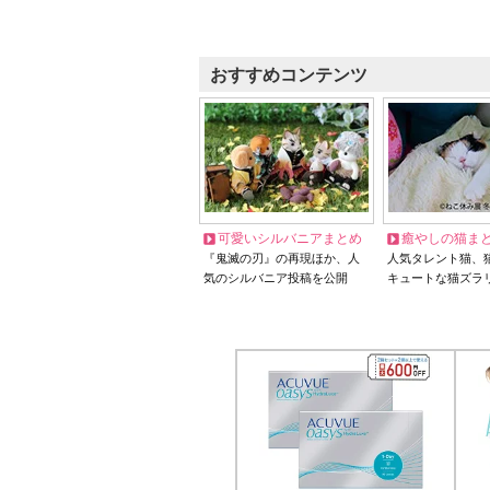
おすすめコンテンツ
可愛いシルバニアまとめ
癒やしの猫ま
『鬼滅の刃』の再現ほか、人
人気タレント猫、
気のシルバニア投稿を公開
キュートな猫ズラ