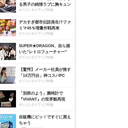
る男子の純情ラブに胸キュン
オリコンタイアップ特集
デカすぎ都市伝説発生!?ファ
ミマ45％増量作戦再来
オリコンタイアップ特集
SUPER★DRAGON、自ら描
いた”レトロフューチャー”
オリコンタイアップ特集
【驚愕】メーカー社員が推す
「10万円台」神コスパPC
オリコンタイアップ特集
「別班のよう」腕時計で
『VIVANT』の世界観再現
オリコンタイアップ特集
自販機にピッ！ですぐに買え
ちゃう