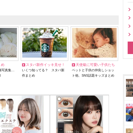
とめ
スタバ新作イッキ見せ！
天使級に可愛い子供たち
猫写真集…
いくつ知ってる？ スタバ新
ペットと子供の仲良しショッ
リ
作まとめ
ト他、SNS話題キッズまとめ