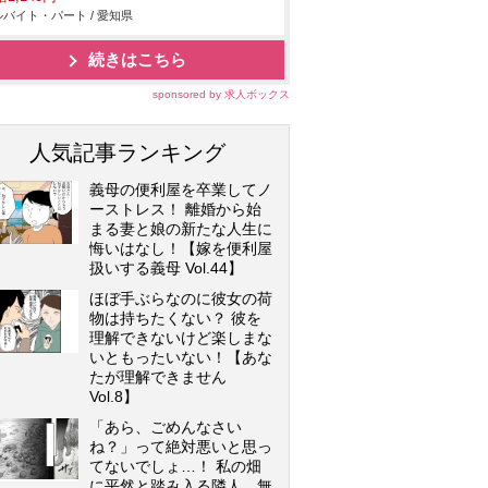
バイト・パート / 愛知県
続きはこちら
sponsored by 求人ボックス
人気記事ランキング
義母の便利屋を卒業してノ
ーストレス！ 離婚から始
まる妻と娘の新たな人生に
悔いはなし！【嫁を便利屋
扱いする義母 Vol.44】
ほぼ手ぶらなのに彼女の荷
物は持ちたくない？ 彼を
理解できないけど楽しまな
いともったいない！【あな
たが理解できません
Vol.8】
「あら、ごめんなさい
ね？」って絶対悪いと思っ
てないでしょ…！ 私の畑
に平然と踏み入る隣人…無