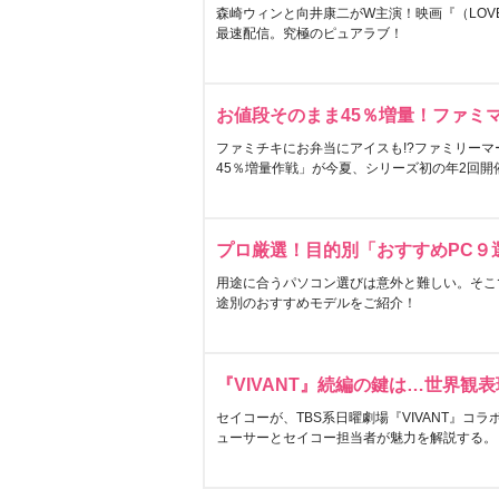
森崎ウィンと向井康二がW主演！映画『（LOVE S
最速配信。究極のピュアラブ！
お値段そのまま45％増量！ファミ
ファミチキにお弁当にアイスも!?ファミリーマ
45％増量作戦」が今夏、シリーズ初の年2回開
プロ厳選！目的別「おすすめPC９
用途に合うパソコン選びは意外と難しい。そこ
途別のおすすめモデルをご紹介！
『VIVANT』続編の鍵は…世界観
セイコーが、TBS系日曜劇場『VIVANT』コ
ューサーとセイコー担当者が魅力を解説する。