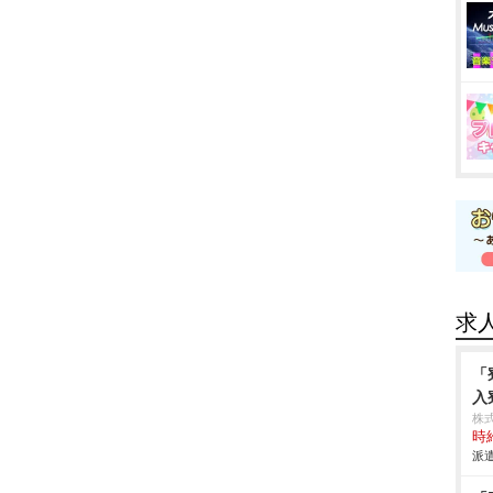
求
「
入
株
時給
派遣