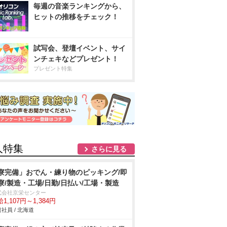
毎週の音楽ランキングから、
ヒットの推移をチェック！
試写会、登壇イベント、サイ
ンチェキなどプレゼント！
プレゼント特集
人特集
さらに見る
寮完備」おでん・練り物のピッキング/即
寮/製造・工場/日勤/日払い/工場・製造
式会社京栄センター
1,107円～1,384円
社員 / 北海道