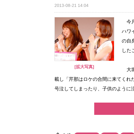
2013-08-21 14:04
今月
ハワ
の自
した
[拡大写真]
大堀
載し「芹那はロケの合間に来てくれ
号泣してしまったり、子供のように泣き