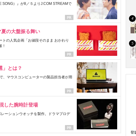
ONG）』が8／５よりJ:COM STREAMで
マ夏の大盤振る舞い
ートの人気企画「お値段そのまま おかわり
催！
選」とは？
で、マウスコンピューターの製品担当者が用
表現した腕時計登場
ラボレーションウオッチを製作。ドラマプロデ
登