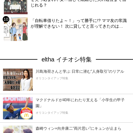
じれる？
「自転車借りたよ～！」って勝手に!? ママ友の常識
が理解できない！ 次に貸してと言ってきたのは…
eltha イチオシ特集
川島海荷さんと学ぶ 日常に潜む“人身取引”のリアル
オリコンタイアップ特集
マクドナルドが40年にわたり支える「小学生の甲子
園」
オリコンタイアップ特集
森崎ウィン×向井康二“両片思い”にキュンが止まら