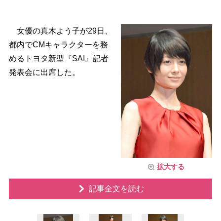
女優の真木よう子が29日、
都内でCMキャラクターを務
めるトヨタ新型『SAI』記者
発表会に出席した。
拡大する
記事全文を読む