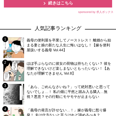
続きはこちら
sponsored by 求人ボックス
人気記事ランキング
義母の便利屋を卒業してノーストレス！ 離婚から始
まる妻と娘の新たな人生に悔いはなし！【嫁を便利
屋扱いする義母 Vol.44】
ほぼ手ぶらなのに彼女の荷物は持ちたくない？ 彼を
理解できないけど楽しまないともったいない！【あ
なたが理解できません Vol.8】
「あら、ごめんなさいね？」って絶対悪いと思って
ないでしょ…！ 私の畑に平然と踏み入る隣人…無
視？悪意？その行動にモヤモヤが止まらない
「義母の発言が許せない…！」嫁が義母に怒り爆
発！ 夫は仕方ないと言うけれど諦めるべき？