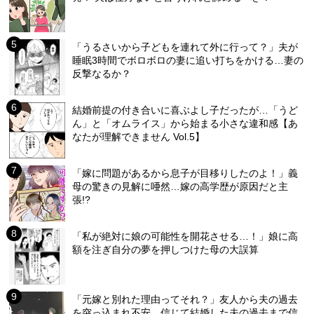
「うるさいから子どもを連れて外に行って？」夫が
睡眠3時間でボロボロの妻に追い打ちをかける…妻の
反撃なるか？
結婚前提の付き合いに喜ぶよし子だったが…「うど
ん」と「オムライス」から始まる小さな違和感【あ
なたが理解できません Vol.5】
「嫁に問題があるから息子が目移りしたのよ！」義
母の驚きの見解に唖然…嫁の高学歴が原因だと主
張!?
「私が絶対に娘の可能性を開花させる…！」娘に高
額を注ぎ自分の夢を押しつけた母の大誤算
「元嫁と別れた理由ってそれ？」友人から夫の過去
を突っ込まれ不安…信じて結婚した夫の過去まで信