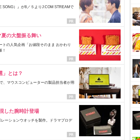
ONG）』が8／５よりJ:COM STREAMで
マ夏の大盤振る舞い
ートの人気企画「お値段そのまま おかわり
催！
選」とは？
で、マウスコンピューターの製品担当者が用
表現した腕時計登場
ラボレーションウオッチを製作。ドラマプロデ