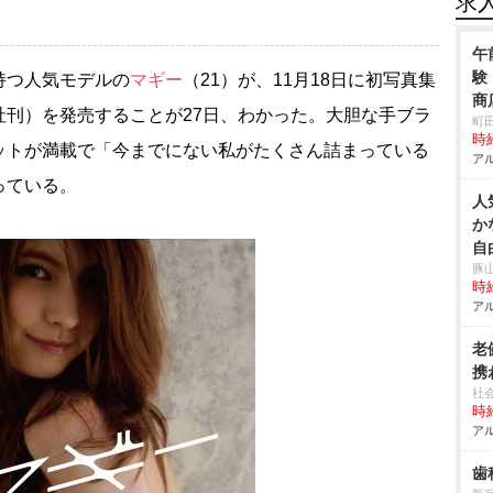
求
午
験
持つ人気モデルの
マギー
（21）が、11月18日に初写真集
商
社刊）を発売することが27日、わかった。大胆な手ブラ
町
時給
ットが満載で「今までにない私がたくさん詰まっている
アル
っている。
人
か
自
豚
時給
アル
老
携
社
時給
アル
歯