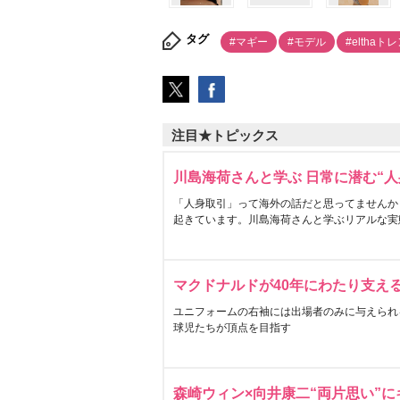
タグ
#マギー
#モデル
#elthaト
注目★トピックス
川島海荷さんと学ぶ 日常に潜む“人
「人身取引」って海外の話だと思ってませんか
起きています。川島海荷さんと学ぶリアルな実
マクドナルドが40年にわたり支え
ユニフォームの右袖には出場者のみに与えられ
球児たちが頂点を目指す
森崎ウィン×向井康二“両片思い”