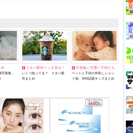
とめ
スタバ新作イッキ見せ！
天使級に可愛い子供たち
猫写真集…
いくつ知ってる？ スタバ新
ペットと子供の仲良しショッ
リ
作まとめ
ト他、SNS話題キッズまとめ