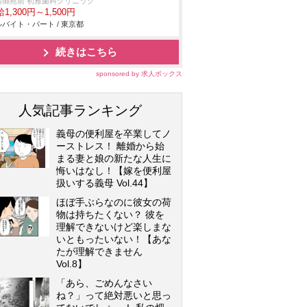
宿御苑前 初雁歯科クリニック
1,300円～1,500円
バイト・パート / 東京都
続きはこちら
sponsored by 求人ボックス
人気記事ランキング
義母の便利屋を卒業してノ
ーストレス！ 離婚から始
まる妻と娘の新たな人生に
悔いはなし！【嫁を便利屋
扱いする義母 Vol.44】
ほぼ手ぶらなのに彼女の荷
物は持ちたくない？ 彼を
理解できないけど楽しまな
いともったいない！【あな
たが理解できません
Vol.8】
「あら、ごめんなさい
ね？」って絶対悪いと思っ