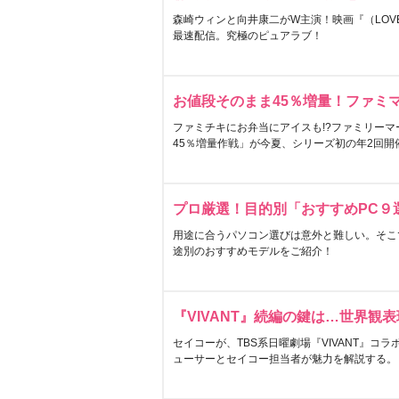
森崎ウィンと向井康二がW主演！映画『（LOVE S
最速配信。究極のピュアラブ！
お値段そのまま45％増量！ファミ
ファミチキにお弁当にアイスも!?ファミリーマ
45％増量作戦」が今夏、シリーズ初の年2回開
プロ厳選！目的別「おすすめPC９
用途に合うパソコン選びは意外と難しい。そこ
途別のおすすめモデルをご紹介！
『VIVANT』続編の鍵は…世界観
セイコーが、TBS系日曜劇場『VIVANT』コ
ューサーとセイコー担当者が魅力を解説する。