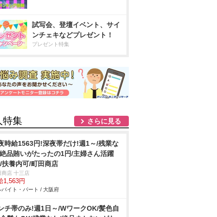
試写会、登壇イベント、サイ
ンチェキなどプレゼント！
プレゼント特集
人特集
さらに見る
夜時給1563円!深夜帯だけ!週1～/残業な
/絶品賄いがたったの1円/主婦さん活躍
!/扶養内可/町田商店
田商店 十三店
1,563円
バイト・パート / 大阪府
ンチ帯のみ!週1日～/WワークOK/髪色自