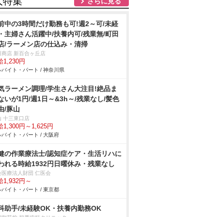
人特集
さらに見る
前中の3時間だけ勤務も可!週2～可/未経
・主婦さん活躍中/扶養内可/残業無/町田
店/ラーメン店の仕込み・清掃
田商店 新百合ヶ丘店
1,230円
バイト・パート / 神奈川県
気ラーメン調理/学生さん大注目!絶品ま
ないが1円/週1日～&3h～/残業なし/髪色
由/豚山
山 十三東口店
1,300円～1,625円
バイト・パート / 大阪府
健の作業療法士/認知症ケア・生活リハに
われる時給1932円日曜休み・残業なし
会医療法人財団 仁医会
1,932円～
バイト・パート / 東京都
科助手/未経験OK・扶養内勤務OK