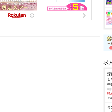
求
深
し
中
町
時給
アル
ラ