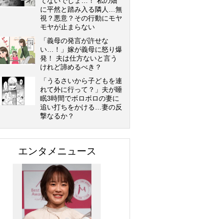
てないでしょ…！ 私の畑
に平然と踏み入る隣人…無
視？悪意？その行動にモヤ
モヤが止まらない
「義母の発言が許せな
い…！」嫁が義母に怒り爆
発！ 夫は仕方ないと言う
けれど諦めるべき？
「うるさいから子どもを連
れて外に行って？」夫が睡
眠3時間でボロボロの妻に
追い打ちをかける…妻の反
撃なるか？
エンタメニュース