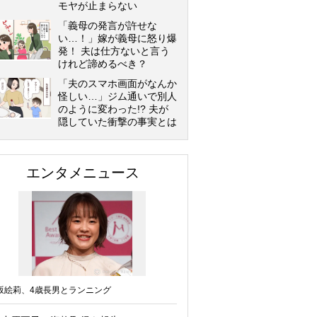
モヤが止まらない
「義母の発言が許せな
い…！」嫁が義母に怒り爆
発！ 夫は仕方ないと言う
けれど諦めるべき？
「夫のスマホ画面がなんか
怪しい…」ジム通いで別人
のように変わった!? 夫が
隠していた衝撃の事実とは
エンタメニュース
坂絵莉、4歳長男とランニング