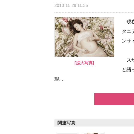
2013-11-29 11:35
現在
タニ
ンサ
スザ
[拡大写真]
と語
現...
関連写真