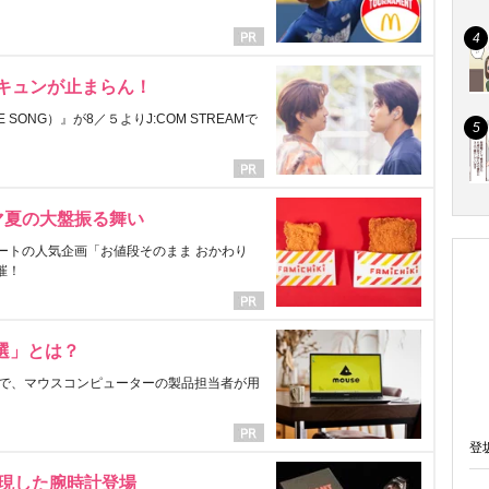
にキュンが止まらん！
ONG）』が8／５よりJ:COM STREAMで
マ夏の大盤振る舞い
ートの人気企画「お値段そのまま おかわり
催！
選」とは？
で、マウスコンピューターの製品担当者が用
登
表現した腕時計登場