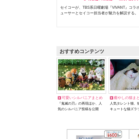
セイコーが、TBS系日曜劇場『VIVANT』コ
ューサーとセイコー担当者が魅力を解説する。
おすすめコンテンツ
可愛いシルバニアまとめ
癒やしの猫ま
『鬼滅の刃』の再現ほか、人
人気タレント猫、
気のシルバニア投稿を公開
キュートな猫ズラ