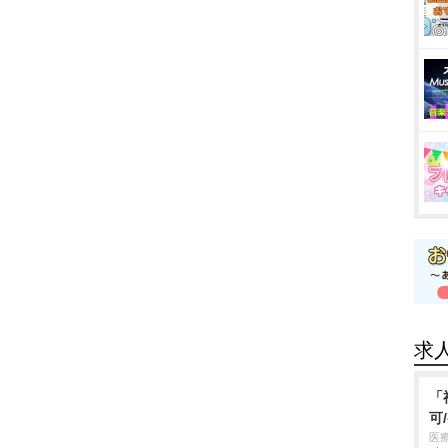
求
「
可
医