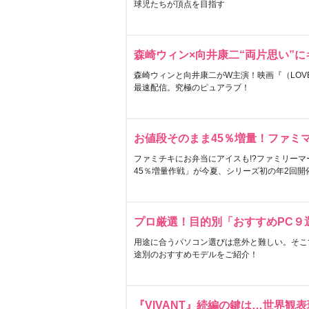
球児たちが頂点を目指す
森崎ウィン×向井康二“両片思い”
森崎ウィンと向井康二がW主演！映画『（LOVE S
最速配信。究極のピュアラブ！
お値段そのまま45％増量！ファミ
ファミチキにお弁当にアイスも!?ファミリーマ
45％増量作戦」が今夏、シリーズ初の年2回開
プロ厳選！目的別「おすすめPC９
用途に合うパソコン選びは意外と難しい。そこ
途別のおすすめモデルをご紹介！
『VIVANT』続編の鍵は…世界観