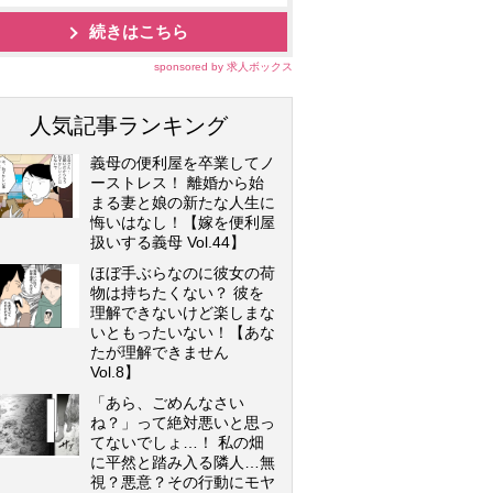
続きはこちら
sponsored by 求人ボックス
人気記事ランキング
義母の便利屋を卒業してノ
ーストレス！ 離婚から始
まる妻と娘の新たな人生に
悔いはなし！【嫁を便利屋
扱いする義母 Vol.44】
ほぼ手ぶらなのに彼女の荷
物は持ちたくない？ 彼を
理解できないけど楽しまな
いともったいない！【あな
たが理解できません
Vol.8】
「あら、ごめんなさい
ね？」って絶対悪いと思っ
てないでしょ…！ 私の畑
に平然と踏み入る隣人…無
視？悪意？その行動にモヤ