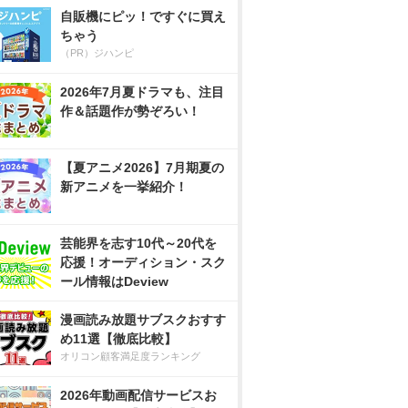
自販機にピッ！ですぐに買え
ちゃう
（PR）ジハンピ
2026年7月夏ドラマも、注目
作＆話題作が勢ぞろい！
【夏アニメ2026】7月期夏の
新アニメを一挙紹介！
芸能界を志す10代～20代を
応援！オーディション・スク
ール情報はDeview
漫画読み放題サブスクおすす
め11選【徹底比較】
オリコン顧客満足度ランキング
2026年動画配信サービスお