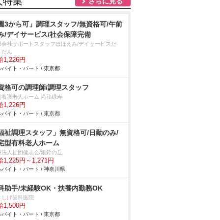
人特集
さらに見る
週3から可」調理スタッフ/無資格可/午前
み/デイサービス/社会保障完備
限会社サポートスタッフほほえみ/デイサービスだ
・だん
1,226円
バイト・パート / 東京都
資格可の調理師/調理スタッフ
別養護老人ホーム 尚和緑寿
1,226円
バイト・パート / 東京都
福祉調理スタッフ」無資格可/日勤のみ/
宅型有料老人ホーム
療法人社団健志会/銀鈴の丘
1,225円～1,271円
バイト・パート / 神奈川県
科助手/未経験OK・扶養内勤務OK
きしげ歯科医院
1,500円
バイト・パート / 東京都