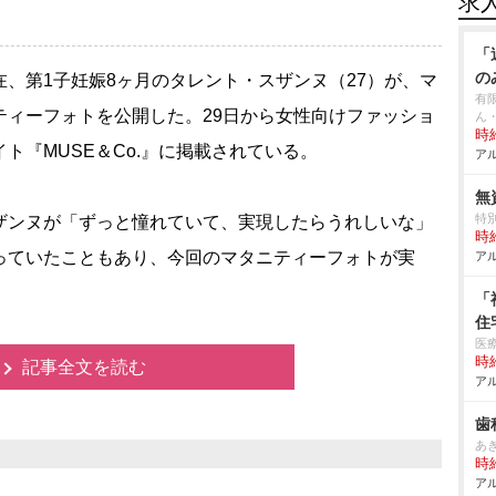
求
「
の
、第1子妊娠8ヶ月のタレント・スザンヌ（27）が、マ
有
ティーフォトを公開した。29日から女性向けファッショ
ん
時給
イト『MUSE＆Co.』に掲載されている。
アル
無
特
ンヌが「ずっと憧れていて、実現したらうれしいな」
時給
っていたこともあり、今回のマタニティーフォトが実
アル
「
住
医
時給
記事全文を読む
アル
歯
あ
時給
アル