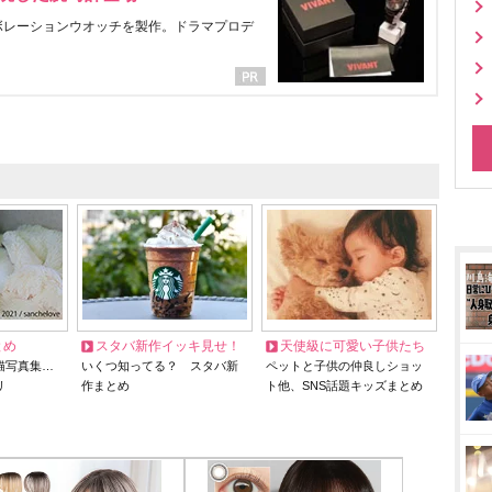
ラボレーションウオッチを製作。ドラマプロデ
とめ
スタバ新作イッキ見せ！
天使級に可愛い子供たち
猫写真集…
いくつ知ってる？ スタバ新
ペットと子供の仲良しショッ
リ
作まとめ
ト他、SNS話題キッズまとめ