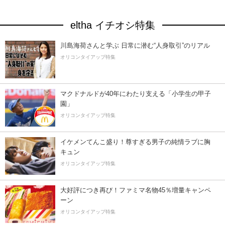
eltha イチオシ特集
川島海荷さんと学ぶ 日常に潜む“人身取引”のリアル
オリコンタイアップ特集
マクドナルドが40年にわたり支える「小学生の甲子
園」
オリコンタイアップ特集
イケメンてんこ盛り！尊すぎる男子の純情ラブに胸
キュン
オリコンタイアップ特集
大好評につき再び！ファミマ名物45％増量キャンペ
ーン
オリコンタイアップ特集