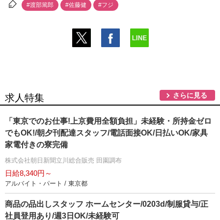
#渡部篤郎
#佐藤健
#フジ
さらに見る
求人特集
「東京でのお仕事!上京費用全額負担」未経験・所持金ゼロ
でもOK!/朝夕刊配達スタッフ/電話面接OK/日払いOK/家具
家電付きの寮完備
株式会社朝日新聞立川総合販売 田園調布
日給8,340円～
アルバイト・パート / 東京都
商品の品出しスタッフ ホームセンター/0203d/制服貸与/正
社員登用あり/週3日OK/未経験可