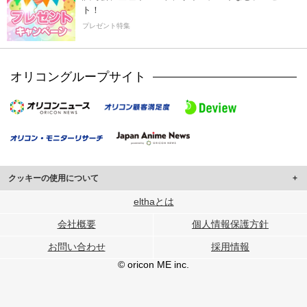
ト！
プレゼント特集
オリコングループサイト
クッキーの使用について
このサイトでは Cookie を使用して、ユーザーに合わせたコンテンツや広告の
elthaとは
表示、ソーシャル メディア機能の提供、広告の表示回数やクリック数の測定を
会社概要
個人情報保護方針
行っています。
また、ユーザーによるサイトの利用状況についても情報を収集し、ソーシャル
お問い合わせ
採用情報
メディアや広告配信、データ解析の各パートナーに提供しています。
各パートナーは、この情報とユーザーが各パートナーに提供した他の情報や、
© oricon ME inc.
ユーザーが各パートナーのサービスを使用したときに収集した他の情報を組み
合わせて使用することがあります。