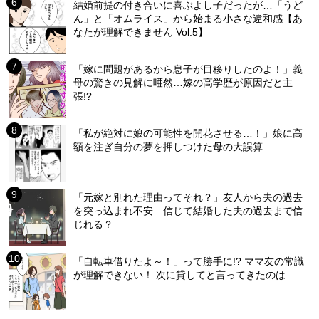
結婚前提の付き合いに喜ぶよし子だったが…「うど
ん」と「オムライス」から始まる小さな違和感【あ
なたが理解できません Vol.5】
「嫁に問題があるから息子が目移りしたのよ！」義
母の驚きの見解に唖然…嫁の高学歴が原因だと主
張!?
「私が絶対に娘の可能性を開花させる…！」娘に高
額を注ぎ自分の夢を押しつけた母の大誤算
「元嫁と別れた理由ってそれ？」友人から夫の過去
を突っ込まれ不安…信じて結婚した夫の過去まで信
じれる？
「自転車借りたよ～！」って勝手に!? ママ友の常識
が理解できない！ 次に貸してと言ってきたのは…