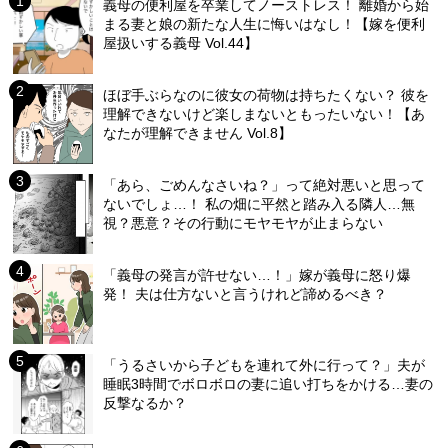
義母の便利屋を卒業してノーストレス！ 離婚から始
まる妻と娘の新たな人生に悔いはなし！【嫁を便利
屋扱いする義母 Vol.44】
ほぼ手ぶらなのに彼女の荷物は持ちたくない？ 彼を
理解できないけど楽しまないともったいない！【あ
なたが理解できません Vol.8】
「あら、ごめんなさいね？」って絶対悪いと思って
ないでしょ…！ 私の畑に平然と踏み入る隣人…無
視？悪意？その行動にモヤモヤが止まらない
「義母の発言が許せない…！」嫁が義母に怒り爆
発！ 夫は仕方ないと言うけれど諦めるべき？
「うるさいから子どもを連れて外に行って？」夫が
睡眠3時間でボロボロの妻に追い打ちをかける…妻の
反撃なるか？