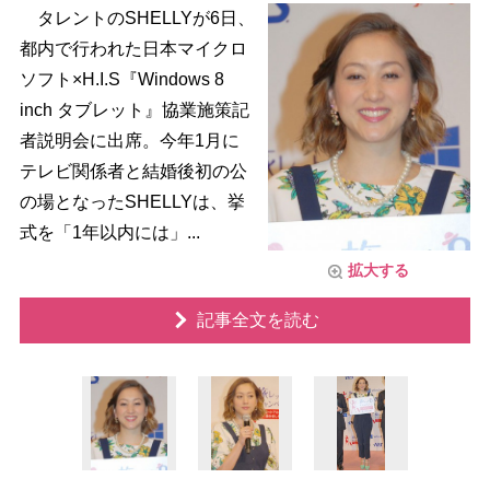
タレントのSHELLYが6日、
都内で行われた日本マイクロ
ソフト×H.I.S『Windows 8
inch タブレット』協業施策記
者説明会に出席。今年1月に
テレビ関係者と結婚後初の公
の場となったSHELLYは、挙
式を「1年以内には」...
拡大する
記事全文を読む