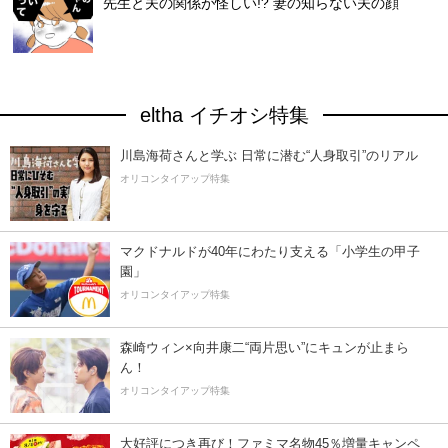
先生と夫の関係が怪しい!? 妻の知らない夫の顔
eltha イチオシ特集
川島海荷さんと学ぶ 日常に潜む“人身取引”のリアル
オリコンタイアップ特集
マクドナルドが40年にわたり支える「小学生の甲子
園」
オリコンタイアップ特集
森崎ウィン×向井康二“両片思い”にキュンが止まら
ん！
オリコンタイアップ特集
大好評につき再び！ファミマ名物45％増量キャンペ