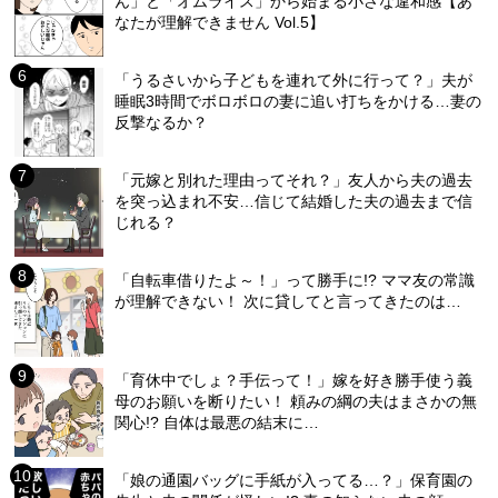
ん」と「オムライス」から始まる小さな違和感【あ
なたが理解できません Vol.5】
「うるさいから子どもを連れて外に行って？」夫が
睡眠3時間でボロボロの妻に追い打ちをかける…妻の
反撃なるか？
「元嫁と別れた理由ってそれ？」友人から夫の過去
を突っ込まれ不安…信じて結婚した夫の過去まで信
じれる？
「自転車借りたよ～！」って勝手に!? ママ友の常識
が理解できない！ 次に貸してと言ってきたのは…
「育休中でしょ？手伝って！」嫁を好き勝手使う義
母のお願いを断りたい！ 頼みの綱の夫はまさかの無
関心!? 自体は最悪の結末に…
「娘の通園バッグに手紙が入ってる…？」保育園の