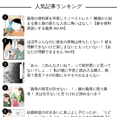
人気記事ランキング
義母の便利屋を卒業してノーストレス！ 離婚から始
まる妻と娘の新たな人生に悔いはなし！【嫁を便利
屋扱いする義母 Vol.44】
ほぼ手ぶらなのに彼女の荷物は持ちたくない？ 彼を
理解できないけど楽しまないともったいない！【あ
なたが理解できません Vol.8】
「あら、ごめんなさいね？」って絶対悪いと思って
ないでしょ…！ 私の畑に平然と踏み入る隣人…無
視？悪意？その行動にモヤモヤが止まらない
「義母の発言が許せない…！」嫁が義母に怒り爆
発！ 夫は仕方ないと言うけれど諦めるべき？
結婚前提の付き合いに喜ぶよし子だったが…「うど