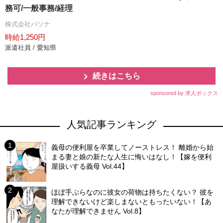
務可/一般事務/経理
株式会社パソナ
時給1,250円
派遣社員 / 愛知県
続きはこちら
sponsored by 求人ボックス
人気記事ランキング
義母の便利屋を卒業してノーストレス！ 離婚から始
まる妻と娘の新たな人生に悔いはなし！【嫁を便利
屋扱いする義母 Vol.44】
ほぼ手ぶらなのに彼女の荷物は持ちたくない？ 彼を
理解できないけど楽しまないともったいない！【あ
なたが理解できません Vol.8】