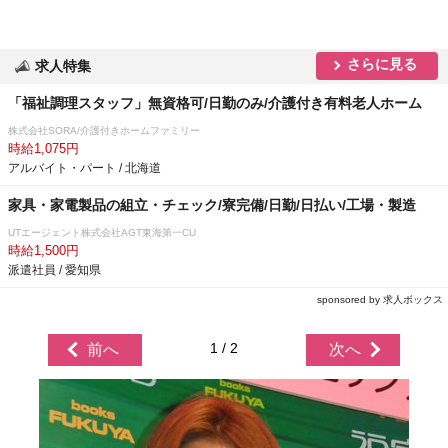
さらに見る
求人特集
「福祉調理スタッフ」無資格可/日勤のみ/介護付き有料老人ホーム
株式会社SORA/介護付きホームファミリー
時給1,075円
アルバイト・パート / 北海道
家具・家電製品の組立・チェック/寮完備/日勤/日払い/工場・製造
UTエージェント株式会社AGT東海第一CU
時給1,500円
派遣社員 / 愛知県
sponsored by 求人ボックス
1 / 2
前へ
次へ