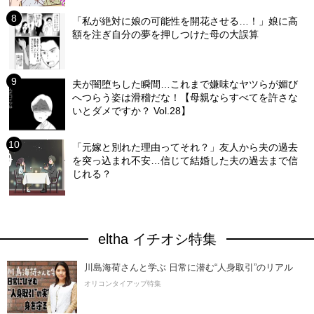
「私が絶対に娘の可能性を開花させる…！」娘に高
額を注ぎ自分の夢を押しつけた母の大誤算
夫が闇堕ちした瞬間…これまで嫌味なヤツらが媚び
へつらう姿は滑稽だな！【母親ならすべてを許さな
いとダメですか？ Vol.28】
「元嫁と別れた理由ってそれ？」友人から夫の過去
を突っ込まれ不安…信じて結婚した夫の過去まで信
じれる？
eltha イチオシ特集
川島海荷さんと学ぶ 日常に潜む“人身取引”のリアル
オリコンタイアップ特集