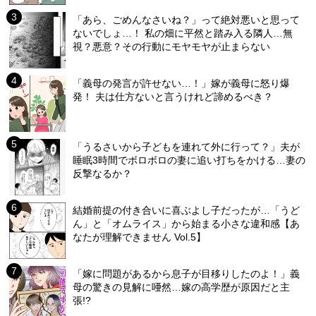
「あら、ごめんなさいね？」って絶対悪いと思って
ないでしょ…！ 私の畑に平然と踏み入る隣人…無
視？悪意？その行動にモヤモヤが止まらない
「義母の発言が許せない…！」嫁が義母に怒り爆
発！ 夫は仕方ないと言うけれど諦めるべき？
「うるさいから子どもを連れて外に行って？」夫が
睡眠3時間でボロボロの妻に追い打ちをかける…妻の
反撃なるか？
結婚前提の付き合いに喜ぶよし子だったが…「うど
ん」と「オムライス」から始まる小さな違和感【あ
なたが理解できません Vol.5】
「嫁に問題があるから息子が目移りしたのよ！」義
母の驚きの見解に唖然…嫁の高学歴が原因だと主
張!?