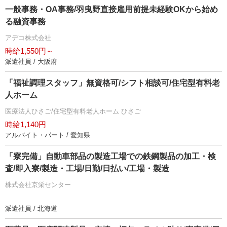
一般事務・OA事務/羽曳野直接雇用前提未経験OKから始め
る融資事務
アデコ株式会社
時給1,550円～
派遣社員 / 大阪府
「福祉調理スタッフ」無資格可/シフト相談可/住宅型有料老
人ホーム
医療法人ひさご/住宅型有料老人ホーム ひさご
時給1,140円
アルバイト・パート / 愛知県
「寮完備」自動車部品の製造工場での鉄鋼製品の加工・検
査/即入寮/製造・工場/日勤/日払い/工場・製造
株式会社京栄センター
派遣社員 / 北海道