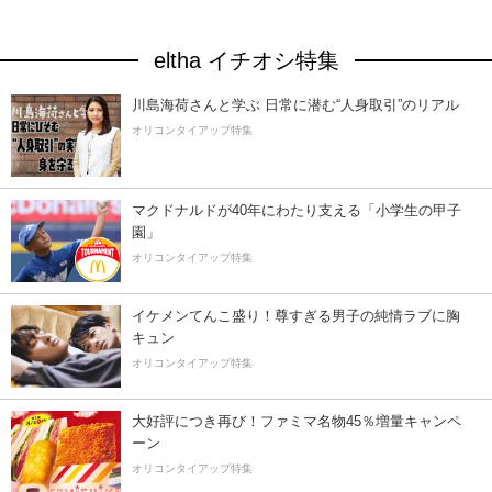
eltha イチオシ特集
川島海荷さんと学ぶ 日常に潜む“人身取引”のリアル
オリコンタイアップ特集
マクドナルドが40年にわたり支える「小学生の甲子
園」
オリコンタイアップ特集
イケメンてんこ盛り！尊すぎる男子の純情ラブに胸
キュン
オリコンタイアップ特集
大好評につき再び！ファミマ名物45％増量キャンペ
ーン
オリコンタイアップ特集