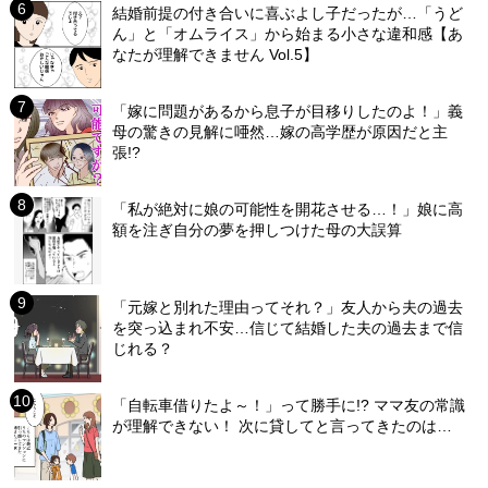
結婚前提の付き合いに喜ぶよし子だったが…「うど
ん」と「オムライス」から始まる小さな違和感【あ
なたが理解できません Vol.5】
「嫁に問題があるから息子が目移りしたのよ！」義
母の驚きの見解に唖然…嫁の高学歴が原因だと主
張!?
「私が絶対に娘の可能性を開花させる…！」娘に高
額を注ぎ自分の夢を押しつけた母の大誤算
「元嫁と別れた理由ってそれ？」友人から夫の過去
を突っ込まれ不安…信じて結婚した夫の過去まで信
じれる？
「自転車借りたよ～！」って勝手に!? ママ友の常識
が理解できない！ 次に貸してと言ってきたのは…