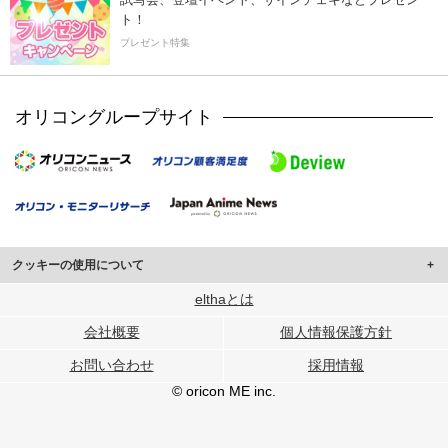
ト！
プレゼント特集
オリコングループサイト
クッキーの使用について
このサイトでは Cookie を使用して、ユーザーに合わせたコンテンツや広告の
elthaとは
表示、ソーシャル メディア機能の提供、広告の表示回数やクリック数の測定を
会社概要
個人情報保護方針
行っています。
また、ユーザーによるサイトの利用状況についても情報を収集し、ソーシャル
お問い合わせ
採用情報
メディアや広告配信、データ解析の各パートナーに提供しています。
各パートナーは、この情報とユーザーが各パートナーに提供した他の情報や、
© oricon ME inc.
ユーザーが各パートナーのサービスを使用したときに収集した他の情報を組み
合わせて使用することがあります。