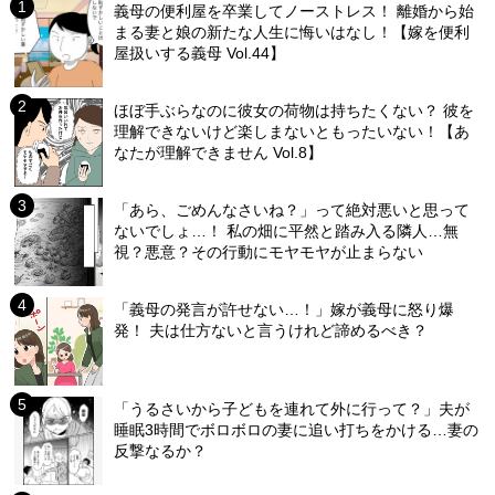
義母の便利屋を卒業してノーストレス！ 離婚から始
まる妻と娘の新たな人生に悔いはなし！【嫁を便利
屋扱いする義母 Vol.44】
ほぼ手ぶらなのに彼女の荷物は持ちたくない？ 彼を
理解できないけど楽しまないともったいない！【あ
なたが理解できません Vol.8】
「あら、ごめんなさいね？」って絶対悪いと思って
ないでしょ…！ 私の畑に平然と踏み入る隣人…無
視？悪意？その行動にモヤモヤが止まらない
「義母の発言が許せない…！」嫁が義母に怒り爆
発！ 夫は仕方ないと言うけれど諦めるべき？
「うるさいから子どもを連れて外に行って？」夫が
睡眠3時間でボロボロの妻に追い打ちをかける…妻の
反撃なるか？