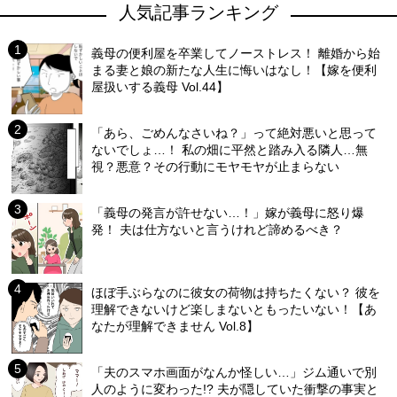
人気記事ランキング
義母の便利屋を卒業してノーストレス！ 離婚から始
まる妻と娘の新たな人生に悔いはなし！【嫁を便利
屋扱いする義母 Vol.44】
「あら、ごめんなさいね？」って絶対悪いと思って
ないでしょ…！ 私の畑に平然と踏み入る隣人…無
視？悪意？その行動にモヤモヤが止まらない
「義母の発言が許せない…！」嫁が義母に怒り爆
発！ 夫は仕方ないと言うけれど諦めるべき？
ほぼ手ぶらなのに彼女の荷物は持ちたくない？ 彼を
理解できないけど楽しまないともったいない！【あ
なたが理解できません Vol.8】
「夫のスマホ画面がなんか怪しい…」ジム通いで別
人のように変わった!? 夫が隠していた衝撃の事実と