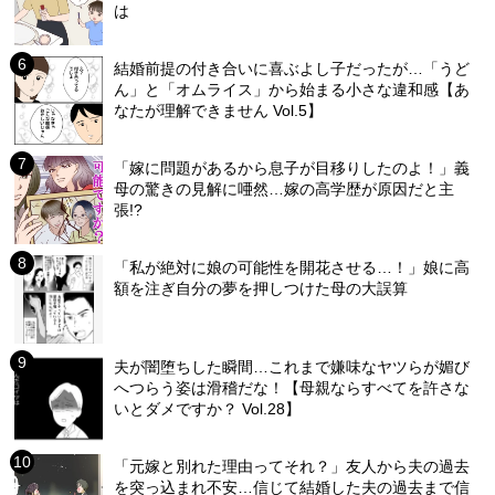
は
結婚前提の付き合いに喜ぶよし子だったが…「うど
ん」と「オムライス」から始まる小さな違和感【あ
なたが理解できません Vol.5】
「嫁に問題があるから息子が目移りしたのよ！」義
母の驚きの見解に唖然…嫁の高学歴が原因だと主
張!?
「私が絶対に娘の可能性を開花させる…！」娘に高
額を注ぎ自分の夢を押しつけた母の大誤算
夫が闇堕ちした瞬間…これまで嫌味なヤツらが媚び
へつらう姿は滑稽だな！【母親ならすべてを許さな
いとダメですか？ Vol.28】
「元嫁と別れた理由ってそれ？」友人から夫の過去
を突っ込まれ不安…信じて結婚した夫の過去まで信