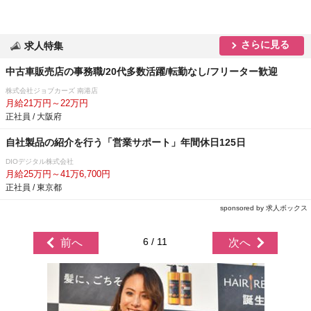
さらに見る
求人特集
中古車販売店の事務職/20代多数活躍/転勤なし/フリーター歓迎
株式会社ジョブカーズ 南港店
月給21万円～22万円
正社員 / 大阪府
自社製品の紹介を行う「営業サポート」年間休日125日
DIOデジタル株式会社
月給25万円～41万6,700円
正社員 / 東京都
sponsored by 求人ボックス
6 / 11
前へ
次へ