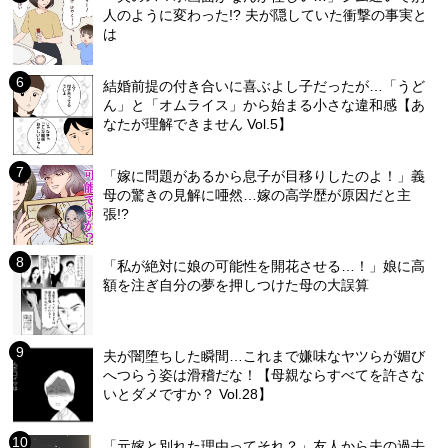
人のように変わった!? 夫が隠していた衝撃の事実と
は
結婚前提の付き合いに喜ぶよし子だったが…「うど
ん」と「オムライス」から始まる小さな違和感【あ
なたが理解できません Vol.5】
「嫁に問題があるから息子が目移りしたのよ！」義
母の驚きの見解に唖然…嫁の高学歴が原因だと主
張!?
「私が絶対に娘の可能性を開花させる…！」娘に高
額を注ぎ自分の夢を押しつけた母の大誤算
夫が闇堕ちした瞬間…これまで嫌味なヤツらが媚び
へつらう姿は滑稽だな！【母親ならすべてを許さな
いとダメですか？ Vol.28】
「元嫁と別れた理由ってそれ？」友人から夫の過去