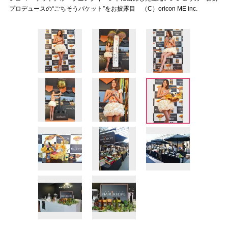
プロデュースの“ごちそうバケット”をお披露目 （C）oricon ME inc.