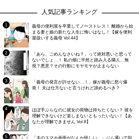
人気記事ランキング
義母の便利屋を卒業してノーストレス！ 離婚から始
まる妻と娘の新たな人生に悔いはなし！【嫁を便利
屋扱いする義母 Vol.44】
「あら、ごめんなさいね？」って絶対悪いと思って
ないでしょ…！ 私の畑に平然と踏み入る隣人…無
視？悪意？その行動にモヤモヤが止まらない
「義母の発言が許せない…！」嫁が義母に怒り爆
発！ 夫は仕方ないと言うけれど諦めるべき？
ほぼ手ぶらなのに彼女の荷物は持ちたくない？ 彼を
理解できないけど楽しまないともったいない！【あ
なたが理解できません Vol.8】
「夫のスマホ画面がなんか怪しい…」ジム通いで別