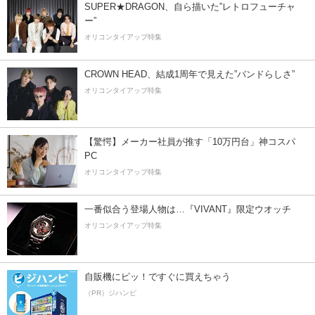
SUPER★DRAGON、自ら描いた”レトロフューチャ
ー”
オリコンタイアップ特集
CROWN HEAD、結成1周年で見えた”バンドらしさ”
オリコンタイアップ特集
【驚愕】メーカー社員が推す「10万円台」神コスパ
PC
オリコンタイアップ特集
一番似合う登場人物は…『VIVANT』限定ウオッチ
オリコンタイアップ特集
自販機にピッ！ですぐに買えちゃう
（PR）ジハンピ