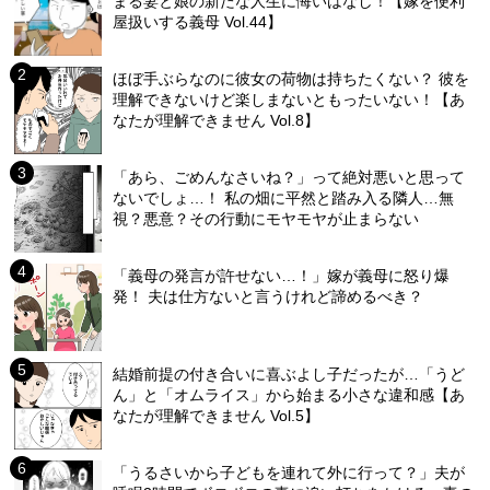
まる妻と娘の新たな人生に悔いはなし！【嫁を便利
屋扱いする義母 Vol.44】
ほぼ手ぶらなのに彼女の荷物は持ちたくない？ 彼を
理解できないけど楽しまないともったいない！【あ
なたが理解できません Vol.8】
「あら、ごめんなさいね？」って絶対悪いと思って
ないでしょ…！ 私の畑に平然と踏み入る隣人…無
視？悪意？その行動にモヤモヤが止まらない
「義母の発言が許せない…！」嫁が義母に怒り爆
発！ 夫は仕方ないと言うけれど諦めるべき？
結婚前提の付き合いに喜ぶよし子だったが…「うど
ん」と「オムライス」から始まる小さな違和感【あ
なたが理解できません Vol.5】
「うるさいから子どもを連れて外に行って？」夫が