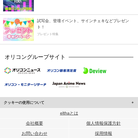
試写会、登壇イベント、サインチェキなどプレゼン
ト！
プレゼント特集
オリコングループサイト
クッキーの使用について
このサイトでは Cookie を使用して、ユーザーに合わせたコンテンツや広告の
elthaとは
表示、ソーシャル メディア機能の提供、広告の表示回数やクリック数の測定を
会社概要
個人情報保護方針
行っています。
また、ユーザーによるサイトの利用状況についても情報を収集し、ソーシャル
お問い合わせ
採用情報
メディアや広告配信、データ解析の各パートナーに提供しています。