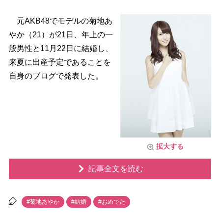
元AKB48でモデルの菊地あ
か（21）が21日、年上の一
般男性と11月22日に結婚し、
来夏に出産予定であることを
自身のブログで発表した。
拡大する
記事全文を読む
#菊地あやか
#結婚
#おめでた