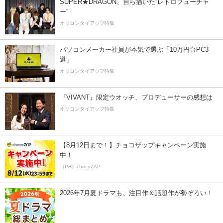
SUPER★DRAGON、自ら描いた”レトロフューチャ
ー”
オリコンタイアップ特集
パソコンメーカー社員が本気で選ぶ「10万円台PC3
選」
オリコンタイアップ特集
『VIVANT』限定ウオッチ、プロデューサーの感想は
オリコンタイアップ特集
【8月12日まで！】チョコザップキャンペーン実施
中！
（PR）chocoZAP
2026年7月夏ドラマも、注目作＆話題作が勢ぞろい！