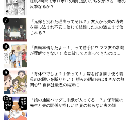
睡眠3時間でボロボロの妻に追い打ちをかける…妻の
反撃なるか？
「元嫁と別れた理由ってそれ？」友人から夫の過去
を突っ込まれ不安…信じて結婚した夫の過去まで信
じれる？
「自転車借りたよ～！」って勝手に!? ママ友の常識
が理解できない！ 次に貸してと言ってきたのは…
「育休中でしょ？手伝って！」嫁を好き勝手使う義
母のお願いを断りたい！ 頼みの綱の夫はまさかの無
関心!? 自体は最悪の結末に…
「娘の通園バッグに手紙が入ってる…？」保育園の
先生と夫の関係が怪しい!? 妻の知らない夫の顔