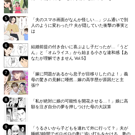
「夫のスマホ画面がなんか怪しい…」ジム通いで別
人のように変わった!? 夫が隠していた衝撃の事実と
は
結婚前提の付き合いに喜ぶよし子だったが…「うど
ん」と「オムライス」から始まる小さな違和感【あ
なたが理解できません Vol.5】
「嫁に問題があるから息子が目移りしたのよ！」義
母の驚きの見解に唖然…嫁の高学歴が原因だと主
張!?
「私が絶対に娘の可能性を開花させる…！」娘に高
額を注ぎ自分の夢を押しつけた母の大誤算
「うるさいから子どもを連れて外に行って？」夫が
睡眠3時間でボロボロの妻に追い打ちをかける…妻の