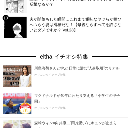
反撃なるか？
夫が闇堕ちした瞬間…これまで嫌味なヤツらが媚び
へつらう姿は滑稽だな！【母親ならすべてを許さな
いとダメですか？ Vol.28】
eltha イチオシ特集
川島海荷さんと学ぶ 日常に潜む“人身取引”のリアル
オリコンタイアップ特集
マクドナルドが40年にわたり支える「小学生の甲子
園」
オリコンタイアップ特集
森崎ウィン×向井康二“両片思い”にキュンが止まら