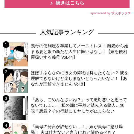
続きはこちら
sponsored by 求人ボックス
人気記事ランキング
義母の便利屋を卒業してノーストレス！ 離婚から始
まる妻と娘の新たな人生に悔いはなし！【嫁を便利
屋扱いする義母 Vol.44】
ほぼ手ぶらなのに彼女の荷物は持ちたくない？ 彼を
理解できないけど楽しまないともったいない！【あ
なたが理解できません Vol.8】
「あら、ごめんなさいね？」って絶対悪いと思って
ないでしょ…！ 私の畑に平然と踏み入る隣人…無
視？悪意？その行動にモヤモヤが止まらない
「義母の発言が許せない…！」嫁が義母に怒り爆
発！ 夫は仕方ないと言うけれど諦めるべき？