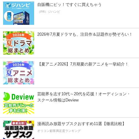
自販機にピッ！ですぐに買えちゃう
（PR）ジハンピ
2026年7月夏ドラマも、注目作＆話題作が勢ぞろい！
【夏アニメ2026】7月期夏の新アニメを一挙紹介！
芸能界を志す10代～20代を応援！オーディション・
スクール情報はDeview
漫画読み放題サブスクおすすめ11選【徹底比較】
オリコン顧客満足度ランキング