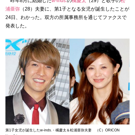
昨年8月に結婚した
w-inds.
の
橘慶太
（29）と歌手の
松
浦亜弥
（28）夫妻に、第1子となる女児が誕生したことが
24日、わかった。双方の所属事務所を通じてファクスで
発表した。
第1子女児が誕生したw-inds.・橘慶太＆松浦亜弥夫妻 （C）ORICON