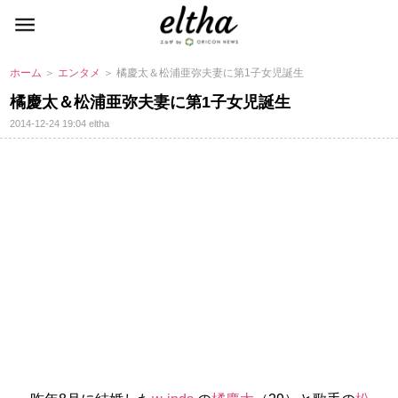
ホーム
＞
エンタメ
＞ 橘慶太＆松浦亜弥夫妻に第1子女児誕生
橘慶太＆松浦亜弥夫妻に第1子女児誕生
2014-12-24 19:04
eltha