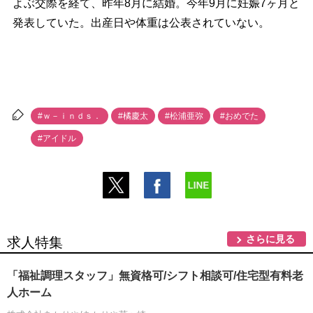
よぶ交際を経て、昨年8月に結婚。今年9月に妊娠7ヶ月と
発表していた。出産日や体重は公表されていない。
#ｗ－ｉｎｄｓ．
#橘慶太
#松浦亜弥
#おめでた
#アイドル
さらに見る
求人特集
「福祉調理スタッフ」無資格可/シフト相談可/住宅型有料老
人ホーム