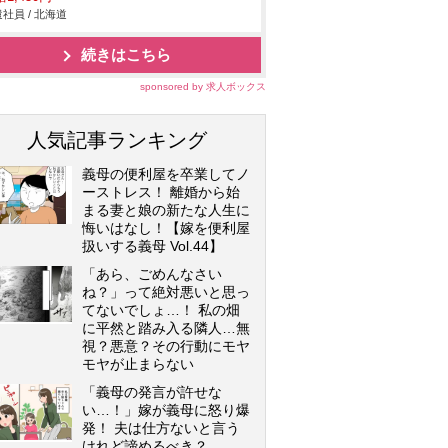
社員 / 北海道
続きはこちら
sponsored by 求人ボックス
人気記事ランキング
義母の便利屋を卒業してノ
ーストレス！ 離婚から始
まる妻と娘の新たな人生に
悔いはなし！【嫁を便利屋
扱いする義母 Vol.44】
「あら、ごめんなさい
ね？」って絶対悪いと思っ
てないでしょ…！ 私の畑
に平然と踏み入る隣人…無
視？悪意？その行動にモヤ
モヤが止まらない
「義母の発言が許せな
い…！」嫁が義母に怒り爆
発！ 夫は仕方ないと言う
けれど諦めるべき？