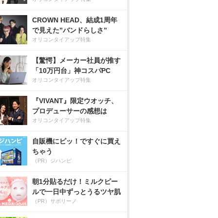
CROWN HEAD、結成1周年
で見えた”バンドらしさ”
オリコンタイアップ特集
【驚愕】メーカー社員が推す
「10万円台」神コスパPC
オリコンタイアップ特集
『VIVANT』限定ウオッチ、
プロデューサーの感想は
オリコンタイアップ特集
自販機にピッ！ですぐに買え
ちゃう
（PR）ジハンピ
朝1分貼るだけ！ミルクピー
ルで一日中ずっとうるツヤ肌
（PR）サボリーノ