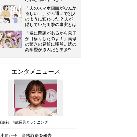
「夫のスマホ画面がなんか
怪しい…」ジム通いで別人
のように変わった!? 夫が
隠していた衝撃の事実とは
「嫁に問題があるから息子
が目移りしたのよ！」義母
の驚きの見解に唖然…嫁の
高学歴が原因だと主張!?
エンタメニュース
坂絵莉、4歳長男とランニング
小原正子、資格取得を報告