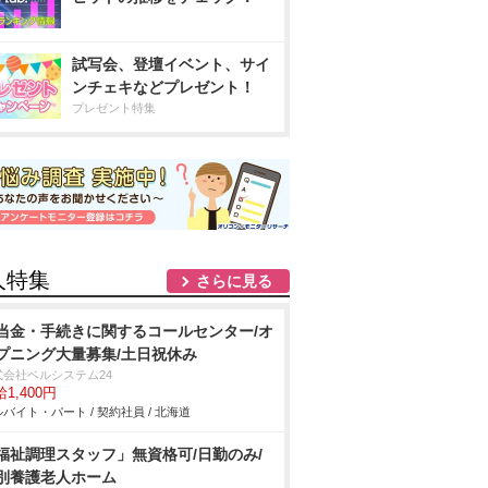
試写会、登壇イベント、サイ
ンチェキなどプレゼント！
プレゼント特集
人特集
さらに見る
当金・手続きに関するコールセンター/オ
プニング大量募集/土日祝休み
式会社ベルシステム24
1,400円
バイト・パート / 契約社員 / 北海道
福祉調理スタッフ」無資格可/日勤のみ/
別養護老人ホーム