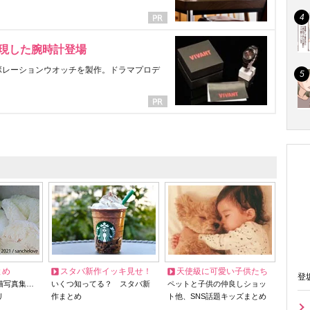
表現した腕時計登場
ラボレーションウオッチを製作。ドラマプロデ
とめ
スタバ新作イッキ見せ！
天使級に可愛い子供たち
登
猫写真集…
いくつ知ってる？ スタバ新
ペットと子供の仲良しショッ
リ
作まとめ
ト他、SNS話題キッズまとめ