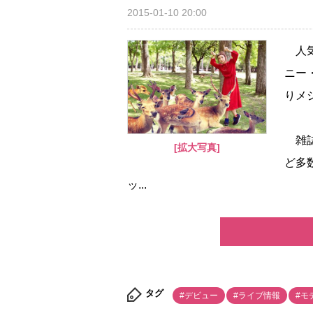
2015-01-10 20:00
人気
ニー
りメ
雑誌『m
[拡大写真]
ど多
ッ...
タグ
#デビュー
#ライブ情報
#モ