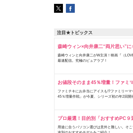
注目★トピックス
森崎ウィン×向井康二“両片思い”
森崎ウィンと向井康二がW主演！映画『（LOVE S
最速配信。究極のピュアラブ！
お値段そのまま45％増量！ファミ
ファミチキにお弁当にアイスも!?ファミリーマ
45％増量作戦」が今夏、シリーズ初の年2回開
プロ厳選！目的別「おすすめPC９
用途に合うパソコン選びは意外と難しい。そこ
途別のおすすめモデルをご紹介！