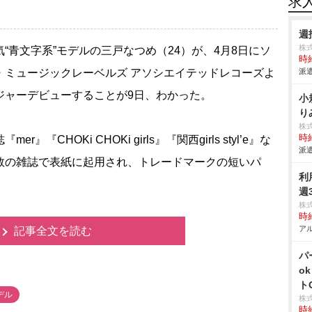
求
週
株式
“青文字系”モデルの三戸なつめ（24）が、4月8日にソ
時給
・ミュージックレーベルズ アソシエイテッドレコーズよ
派遣
ジャーデビューすることが9日、わかった。
小
り
株
時給
er』『CHOKi CHOKi girls』『関西girls styl’e』な
派遣
数の雑誌で表紙に起用され、トレードマークの短いパ
利
週
株
時給
アル
記事全文を読む
パ
o
ト
デル
株
時給