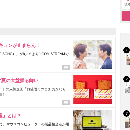
派遣
にキュンが止まらん！
ONG）』が8／５よりJ:COM STREAMで
マ夏の大盤振る舞い
ートの人気企画「お値段そのまま おかわり
催！
選」とは？
で、マウスコンピューターの製品担当者が用