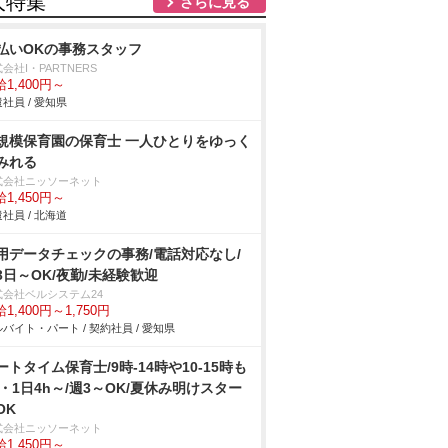
人特集
さらに見る
払いOKの事務スタッフ
会社I・PARTNERS
1,400円～
社員 / 愛知県
規模保育園の保育士 一人ひとりをゆっく
みれる
式会社ニッソーネット
1,450円～
社員 / 北海道
用データチェックの事務/電話対応なし/
3日～OK/夜勤/未経験歓迎
式会社ベルシステム24
1,400円～1,750円
バイト・パート / 契約社員 / 愛知県
ートタイム保育士/9時-14時や10-15時も
k・1日4h～/週3～OK/夏休み明けスター
OK
式会社ニッソーネット
1,450円～