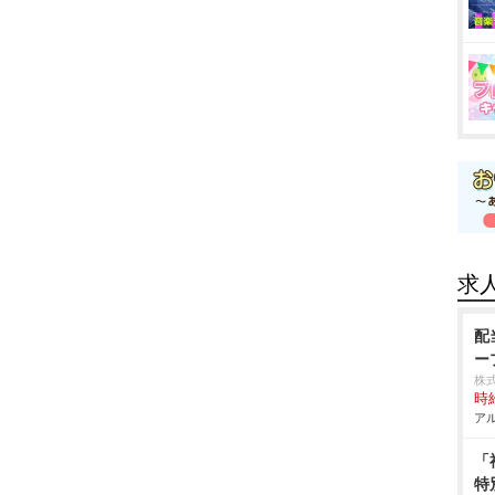
求
配
ー
株
時給
アル
「
特