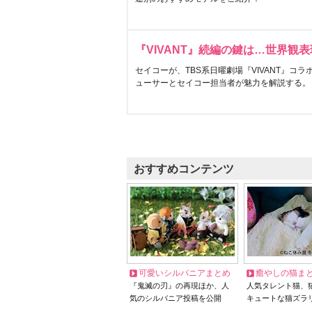
『VIVANT』続編の鍵は…世界観
セイコーが、TBS系日曜劇場『VIVANT』コ
ューサーとセイコー担当者が魅力を解説する。
おすすめコンテンツ
可愛いシルバニアまとめ
癒やしの猫ま
『鬼滅の刃』の再現ほか、人
人気タレント猫、
気のシルバニア投稿を公開
キュートな猫ズラ