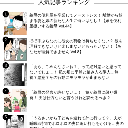
人気記事ランキング
義母の便利屋を卒業してノーストレス！ 離婚から始
まる妻と娘の新たな人生に悔いはなし！【嫁を便利
屋扱いする義母 Vol.44】
ほぼ手ぶらなのに彼女の荷物は持ちたくない？ 彼を
理解できないけど楽しまないともったいない！【あ
なたが理解できません Vol.8】
「あら、ごめんなさいね？」って絶対悪いと思って
ないでしょ…！ 私の畑に平然と踏み入る隣人…無
視？悪意？その行動にモヤモヤが止まらない
「義母の発言が許せない…！」嫁が義母に怒り爆
発！ 夫は仕方ないと言うけれど諦めるべき？
「うるさいから子どもを連れて外に行って？」夫が
睡眠3時間でボロボロの妻に追い打ちをかける…妻の