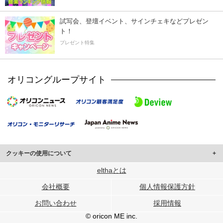
試写会、登壇イベント、サインチェキなどプレゼン
ト！
プレゼント特集
オリコングループサイト
クッキーの使用について
このサイトでは Cookie を使用して、ユーザーに合わせたコンテンツや広告の
elthaとは
表示、ソーシャル メディア機能の提供、広告の表示回数やクリック数の測定を
会社概要
個人情報保護方針
行っています。
また、ユーザーによるサイトの利用状況についても情報を収集し、ソーシャル
お問い合わせ
採用情報
メディアや広告配信、データ解析の各パートナーに提供しています。
各パートナーは、この情報とユーザーが各パートナーに提供した他の情報や、
© oricon ME inc.
ユーザーが各パートナーのサービスを使用したときに収集した他の情報を組み