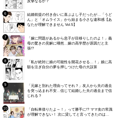
反撃なるか？
結婚前提の付き合いに喜ぶよし子だったが…「うど
ん」と「オムライス」から始まる小さな違和感【あ
なたが理解できません Vol.5】
「嫁に問題があるから息子が目移りしたのよ！」義
母の驚きの見解に唖然…嫁の高学歴が原因だと主
張!?
「私が絶対に娘の可能性を開花させる…！」娘に高
額を注ぎ自分の夢を押しつけた母の大誤算
「元嫁と別れた理由ってそれ？」友人から夫の過去
を突っ込まれ不安…信じて結婚した夫の過去まで信
じれる？
「自転車借りたよ～！」って勝手に!? ママ友の常識
が理解できない！ 次に貸してと言ってきたのは…