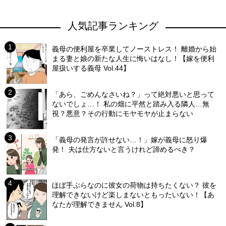
人気記事ランキング
義母の便利屋を卒業してノーストレス！ 離婚から始
まる妻と娘の新たな人生に悔いはなし！【嫁を便利
屋扱いする義母 Vol.44】
「あら、ごめんなさいね？」って絶対悪いと思って
ないでしょ…！ 私の畑に平然と踏み入る隣人…無
視？悪意？その行動にモヤモヤが止まらない
「義母の発言が許せない…！」嫁が義母に怒り爆
発！ 夫は仕方ないと言うけれど諦めるべき？
ほぼ手ぶらなのに彼女の荷物は持ちたくない？ 彼を
理解できないけど楽しまないともったいない！【あ
なたが理解できません Vol.8】