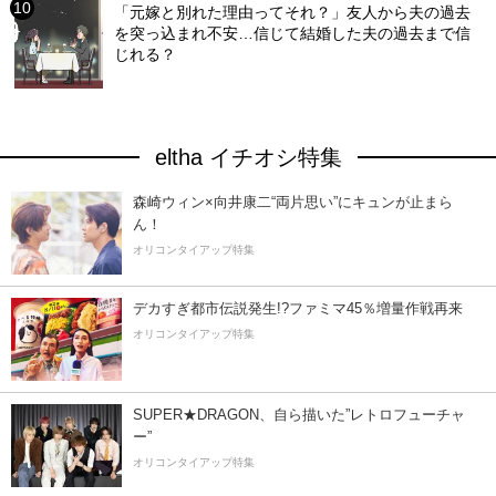
「元嫁と別れた理由ってそれ？」友人から夫の過去
を突っ込まれ不安…信じて結婚した夫の過去まで信
じれる？
eltha イチオシ特集
森崎ウィン×向井康二“両片思い”にキュンが止まら
ん！
オリコンタイアップ特集
デカすぎ都市伝説発生!?ファミマ45％増量作戦再来
オリコンタイアップ特集
SUPER★DRAGON、自ら描いた”レトロフューチャ
ー”
オリコンタイアップ特集