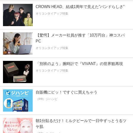
CROWN HEAD、結成1周年で見えた”バンドらしさ”
オリコンタイアップ特集
【驚愕】メーカー社員が推す「10万円台」神コスパ
PC
オリコンタイアップ特集
「別班のよう」腕時計で『VIVANT』の世界観再現
オリコンタイアップ特集
自販機にピッ！ですぐに買えちゃう
（PR）ジハンピ
朝1分貼るだけ！ミルクピールで一日中ずっとうるツ
ヤ肌