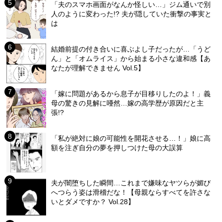
「夫のスマホ画面がなんか怪しい…」ジム通いで別
人のように変わった!? 夫が隠していた衝撃の事実と
は
結婚前提の付き合いに喜ぶよし子だったが…「うど
ん」と「オムライス」から始まる小さな違和感【あ
なたが理解できません Vol.5】
「嫁に問題があるから息子が目移りしたのよ！」義
母の驚きの見解に唖然…嫁の高学歴が原因だと主
張!?
「私が絶対に娘の可能性を開花させる…！」娘に高
額を注ぎ自分の夢を押しつけた母の大誤算
夫が闇堕ちした瞬間…これまで嫌味なヤツらが媚び
へつらう姿は滑稽だな！【母親ならすべてを許さな
いとダメですか？ Vol.28】