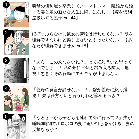
義母の便利屋を卒業してノーストレス！ 離婚から始
まる妻と娘の新たな人生に悔いはなし！【嫁を便利
屋扱いする義母 Vol.44】
ほぼ手ぶらなのに彼女の荷物は持ちたくない？ 彼を
理解できないけど楽しまないともったいない！【あ
なたが理解できません Vol.8】
「あら、ごめんなさいね？」って絶対悪いと思って
ないでしょ…！ 私の畑に平然と踏み入る隣人…無
視？悪意？その行動にモヤモヤが止まらない
「義母の発言が許せない…！」嫁が義母に怒り爆
発！ 夫は仕方ないと言うけれど諦めるべき？
「うるさいから子どもを連れて外に行って？」夫が
睡眠3時間でボロボロの妻に追い打ちをかける…妻の
反撃なるか？