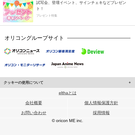
試写会、登壇イベント、サインチェキなどプレゼン
ト！
プレゼント特集
オリコングループサイト
クッキーの使用について
このサイトでは Cookie を使用して、ユーザーに合わせたコンテンツや広告の
elthaとは
表示、ソーシャル メディア機能の提供、広告の表示回数やクリック数の測定を
会社概要
個人情報保護方針
行っています。
また、ユーザーによるサイトの利用状況についても情報を収集し、ソーシャル
お問い合わせ
採用情報
メディアや広告配信、データ解析の各パートナーに提供しています。
各パートナーは、この情報とユーザーが各パートナーに提供した他の情報や、
© oricon ME inc.
ユーザーが各パートナーのサービスを使用したときに収集した他の情報を組み
合わせて使用することがあります。