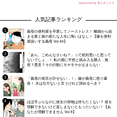
sponsored by 求人ボックス
人気記事ランキング
義母の便利屋を卒業してノーストレス！ 離婚から始
まる妻と娘の新たな人生に悔いはなし！【嫁を便利
屋扱いする義母 Vol.44】
「あら、ごめんなさいね？」って絶対悪いと思って
ないでしょ…！ 私の畑に平然と踏み入る隣人…無
視？悪意？その行動にモヤモヤが止まらない
「義母の発言が許せない…！」嫁が義母に怒り爆
発！ 夫は仕方ないと言うけれど諦めるべき？
ほぼ手ぶらなのに彼女の荷物は持ちたくない？ 彼を
理解できないけど楽しまないともったいない！【あ
なたが理解できません Vol.8】