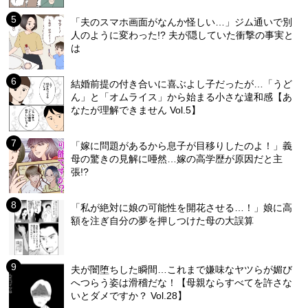
「夫のスマホ画面がなんか怪しい…」ジム通いで別
人のように変わった!? 夫が隠していた衝撃の事実と
は
結婚前提の付き合いに喜ぶよし子だったが…「うど
ん」と「オムライス」から始まる小さな違和感【あ
なたが理解できません Vol.5】
「嫁に問題があるから息子が目移りしたのよ！」義
母の驚きの見解に唖然…嫁の高学歴が原因だと主
張!?
「私が絶対に娘の可能性を開花させる…！」娘に高
額を注ぎ自分の夢を押しつけた母の大誤算
夫が闇堕ちした瞬間…これまで嫌味なヤツらが媚び
へつらう姿は滑稽だな！【母親ならすべてを許さな
いとダメですか？ Vol.28】