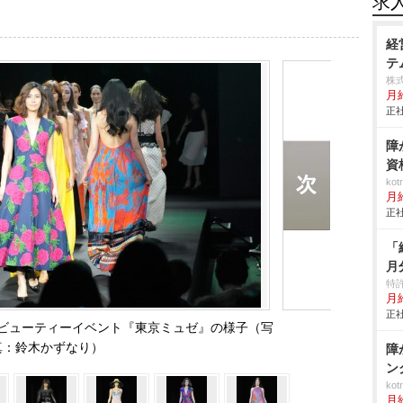
求
経
テ
株
月給
正社
障
資
ko
月
正社
「
月
特
月給
正社
ビューティーイベント『東京ミュゼ』の様子（写
真：鈴木かずなり）
障
ン
ko
月