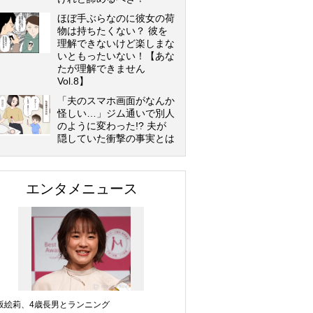
ほぼ手ぶらなのに彼女の荷
物は持ちたくない？ 彼を
理解できないけど楽しまな
いともったいない！【あな
たが理解できません
Vol.8】
「夫のスマホ画面がなんか
怪しい…」ジム通いで別人
のように変わった!? 夫が
隠していた衝撃の事実とは
エンタメニュース
坂絵莉、4歳長男とランニング