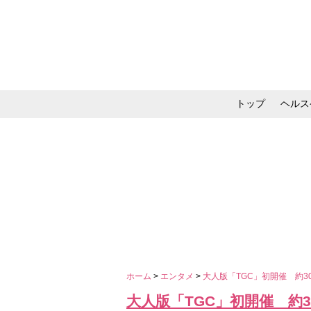
トップ
ヘルス
メイク・コスメ・スキ
ホーム
>
エンタメ
>
大人版「TGC」初開催 約3
大人版「TGC」初開催 約3