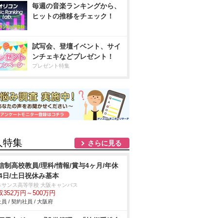
毎週の音楽ランキングから、
ヒットの推移をチェック！
試写会、登壇イベント、サイ
ンチェキなどプレゼント！
プレゼント特集
人特集
さらに見る
信制高校教員/理科/情報/賞与4ヶ月/年休
24日/土日祝休み基本
ネサンス高等学校 大阪キャンパス
収352万円～500万円
員 / 契約社員 / 大阪府