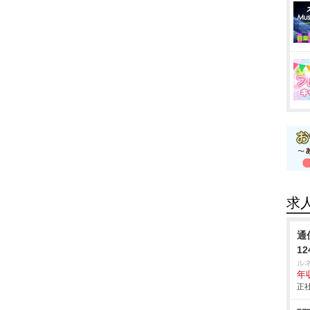
求
通
1
ル
年
正社