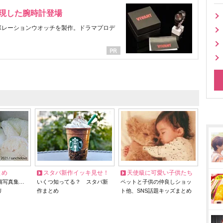
表現した腕時計登場
ラボレーションウオッチを製作。ドラマプロデ
とめ
スタバ新作イッキ見せ！
天使級に可愛い子供たち
猫写真集…
いくつ知ってる？ スタバ新
ペットと子供の仲良しショッ
リ
作まとめ
ト他、SNS話題キッズまとめ