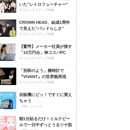
いた”レトロフューチャー”
オリコンタイアップ特集
CROWN HEAD、結成1周年
で見えた”バンドらしさ”
オリコンタイアップ特集
【驚愕】メーカー社員が推す
「10万円台」神コスパPC
オリコンタイアップ特集
「別班のよう」腕時計で
『VIVANT』の世界観再現
オリコンタイアップ特集
自販機にピッ！ですぐに買え
ちゃう
（PR）ジハンピ
朝1分貼るだけ！ミルクピー
ルで一日中ずっとうるツヤ肌