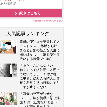
員 / 神奈川県
続きはこちら
sponsored by 求人ボックス
人気記事ランキング
義母の便利屋を卒業してノ
ーストレス！ 離婚から始
まる妻と娘の新たな人生に
悔いはなし！【嫁を便利屋
扱いする義母 Vol.44】
「あら、ごめんなさい
ね？」って絶対悪いと思っ
てないでしょ…！ 私の畑
に平然と踏み入る隣人…無
視？悪意？その行動にモヤ
モヤが止まらない
「義母の発言が許せな
い…！」嫁が義母に怒り爆
発！ 夫は仕方ないと言う
けれど諦めるべき？