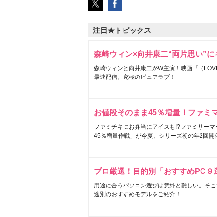
注目★トピックス
森崎ウィン×向井康二“両片思い”
森崎ウィンと向井康二がW主演！映画『（LOVE S
最速配信。究極のピュアラブ！
お値段そのまま45％増量！ファミ
ファミチキにお弁当にアイスも!?ファミリーマ
45％増量作戦」が今夏、シリーズ初の年2回開
プロ厳選！目的別「おすすめPC９
用途に合うパソコン選びは意外と難しい。そこ
途別のおすすめモデルをご紹介！