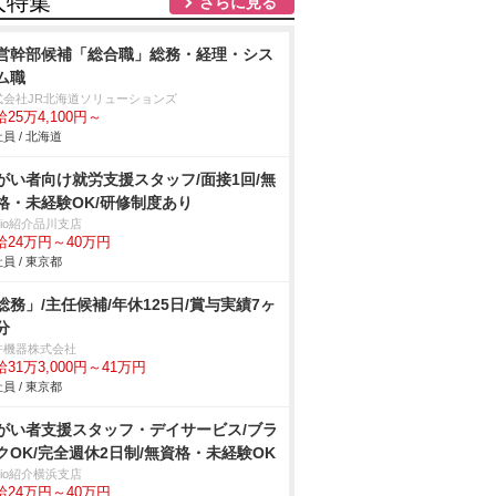
人特集
さらに見る
営幹部候補「総合職」総務・経理・シス
ム職
式会社JR北海道ソリューションズ
25万4,100円～
員 / 北海道
がい者向け就労支援スタッフ/面接1回/無
格・未経験OK/研修制度あり
trio紹介品川支店
給24万円～40万円
員 / 東京都
総務」/主任候補/年休125日/賞与実績7ヶ
分
許機器株式会社
31万3,000円～41万円
員 / 東京都
がい者支援スタッフ・デイサービス/ブラ
クOK/完全週休2日制/無資格・未経験OK
trio紹介横浜支店
給24万円～40万円