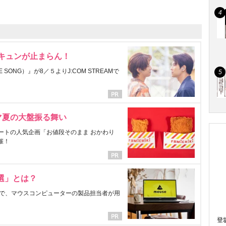
にキュンが止まらん！
ONG）』が8／５よりJ:COM STREAMで
マ夏の大盤振る舞い
ートの人気企画「お値段そのまま おかわり
催！
選」とは？
で、マウスコンピューターの製品担当者が用
登