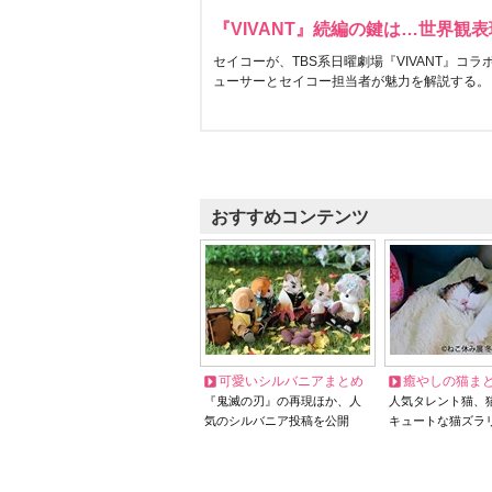
『VIVANT』続編の鍵は…世界観
セイコーが、TBS系日曜劇場『VIVANT』コ
ューサーとセイコー担当者が魅力を解説する。
おすすめコンテンツ
可愛いシルバニアまとめ
癒やしの猫ま
『鬼滅の刃』の再現ほか、人
人気タレント猫、
気のシルバニア投稿を公開
キュートな猫ズラ