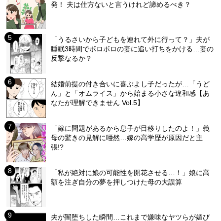
発！ 夫は仕方ないと言うけれど諦めるべき？
「うるさいから子どもを連れて外に行って？」夫が
睡眠3時間でボロボロの妻に追い打ちをかける…妻の
反撃なるか？
結婚前提の付き合いに喜ぶよし子だったが…「うど
ん」と「オムライス」から始まる小さな違和感【あ
なたが理解できません Vol.5】
「嫁に問題があるから息子が目移りしたのよ！」義
母の驚きの見解に唖然…嫁の高学歴が原因だと主
張!?
「私が絶対に娘の可能性を開花させる…！」娘に高
額を注ぎ自分の夢を押しつけた母の大誤算
夫が闇堕ちした瞬間…これまで嫌味なヤツらが媚び