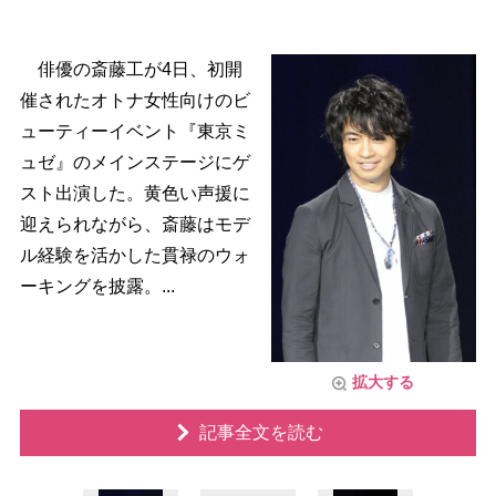
俳優の斎藤工が4日、初開
催されたオトナ女性向けのビ
ューティーイベント『東京ミ
ュゼ』のメインステージにゲ
スト出演した。黄色い声援に
迎えられながら、斎藤はモデ
ル経験を活かした貫禄のウォ
ーキングを披露。...
拡大する
記事全文を読む