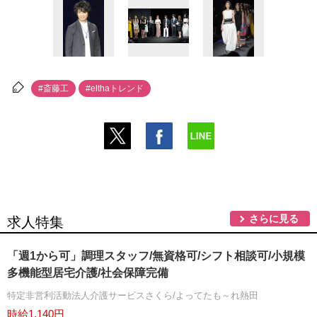
#斎藤工
#elthaトレンド
さらに見る
求人特集
「週1から可」調理スタッフ/無資格可/シフト相談可/小規模
多機能型居宅介護/社会保障完備
特定非営利活動法人介護サービスさくら/よってたも～れ熱田
時給1,140円