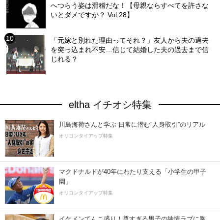
へつらう姿は滑稽だな！【母親ならすべてを許さな
いとダメですか？ Vol.28】
「元嫁と別れた理由ってそれ？」友人から夫の過去
を突っ込まれ不安…信じて結婚した夫の過去まで信
じれる？
eltha イチオシ特集
川島海荷さんと学ぶ 日常に潜む“人身取引”のリアル
オリコンタイアップ特集
マクドナルドが40年にわたり支える「小学生の甲子
園」
オリコンタイアップ特集
イケメンてんこ盛り！尊すぎる男子の純情ラブに胸