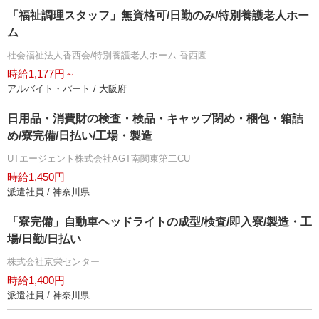
「福祉調理スタッフ」無資格可/日勤のみ/特別養護老人ホー
ム
社会福祉法人香西会/特別養護老人ホーム 香西園
時給1,177円～
アルバイト・パート / 大阪府
日用品・消費財の検査・検品・キャップ閉め・梱包・箱詰
め/寮完備/日払い/工場・製造
UTエージェント株式会社AGT南関東第二CU
時給1,450円
派遣社員 / 神奈川県
「寮完備」自動車ヘッドライトの成型/検査/即入寮/製造・工
場/日勤/日払い
株式会社京栄センター
時給1,400円
派遣社員 / 神奈川県