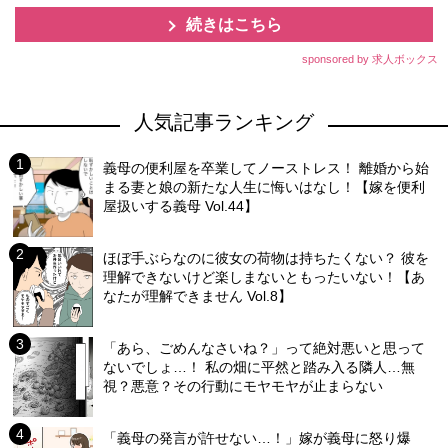
続きはこちら
sponsored by 求人ボックス
人気記事ランキング
義母の便利屋を卒業してノーストレス！ 離婚から始
まる妻と娘の新たな人生に悔いはなし！【嫁を便利
屋扱いする義母 Vol.44】
ほぼ手ぶらなのに彼女の荷物は持ちたくない？ 彼を
理解できないけど楽しまないともったいない！【あ
なたが理解できません Vol.8】
「あら、ごめんなさいね？」って絶対悪いと思って
ないでしょ…！ 私の畑に平然と踏み入る隣人…無
視？悪意？その行動にモヤモヤが止まらない
「義母の発言が許せない…！」嫁が義母に怒り爆