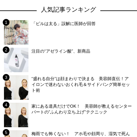
人気記事ランキング
「ピルは太る」誤解に医師が回答
注目の“アゼライン酸”、新商品
“盛れる自分”は顔まわりで決まる 美容師直伝！ア
イロンで迷わないおくれ毛＆サイドバング簡単セッ
ト術
家にある道具だけでOK！ 美容師が教えるセンター
パートの”ふんわり立ち上げ”テクニック
梅雨でも怖くない！ アホ毛や顔周り、湿気で死ん