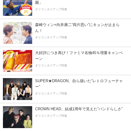
園」
オリコンタイアップ特集
森崎ウィン×向井康二“両片思い”にキュンが止まら
ん！
オリコンタイアップ特集
大好評につき再び！ファミマ名物45％増量キャンペ
ーン
オリコンタイアップ特集
SUPER★DRAGON、自ら描いた”レトロフューチャ
ー”
オリコンタイアップ特集
CROWN HEAD、結成1周年で見えた”バンドらしさ”
オリコンタイアップ特集