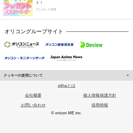
ト！
プレゼント特集
オリコングループサイト
クッキーの使用について
このサイトでは Cookie を使用して、ユーザーに合わせたコンテンツや広告の
elthaとは
表示、ソーシャル メディア機能の提供、広告の表示回数やクリック数の測定を
会社概要
個人情報保護方針
行っています。
また、ユーザーによるサイトの利用状況についても情報を収集し、ソーシャル
お問い合わせ
採用情報
メディアや広告配信、データ解析の各パートナーに提供しています。
各パートナーは、この情報とユーザーが各パートナーに提供した他の情報や、
© oricon ME inc.
ユーザーが各パートナーのサービスを使用したときに収集した他の情報を組み
合わせて使用することがあります。