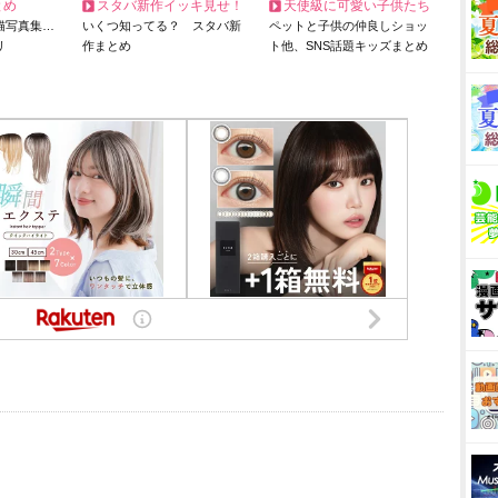
とめ
スタバ新作イッキ見せ！
天使級に可愛い子供たち
猫写真集…
いくつ知ってる？ スタバ新
ペットと子供の仲良しショッ
リ
作まとめ
ト他、SNS話題キッズまとめ