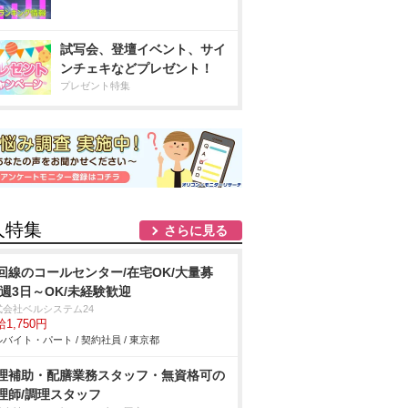
試写会、登壇イベント、サイ
ンチェキなどプレゼント！
プレゼント特集
人特集
さらに見る
回線のコールセンター/在宅OK/大量募
/週3日～OK/未経験歓迎
式会社ベルシステム24
1,750円
バイト・パート / 契約社員 / 東京都
理補助・配膳業務スタッフ・無資格可の
理師/調理スタッフ