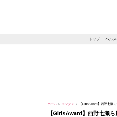
トップ
ヘルス
メイク・コスメ・スキ
ホーム
＞
エンタメ
＞ 【GirlsAward】西
【GirlsAward】西野