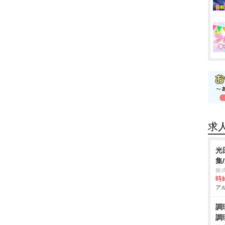
求
光
集
株
時給
アル
調
調