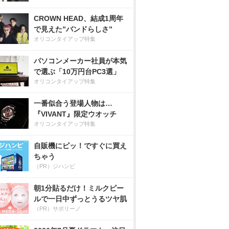
CROWN HEAD、結成1周年
で見えた”バンドらしさ”
オリコンタイアップ特集
パソコンメーカー社員が本気
で選ぶ「10万円台PC3選」
オリコンタイアップ特集
一番似合う登場人物は…
『VIVANT』限定ウオッチ
オリコンタイアップ特集
自販機にピッ！ですぐに買え
ちゃう
（PR）ジハンピ
朝1分貼るだけ！ミルクピー
ルで一日中ずっとうるツヤ肌
（PR）サボリーノ