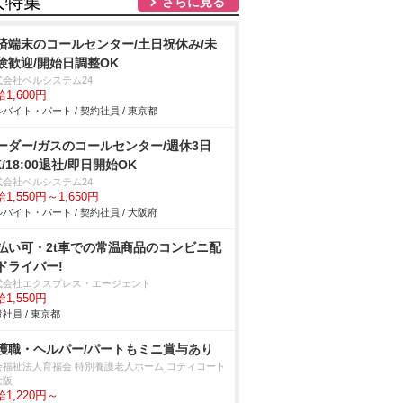
人特集
さらに見る
済端末のコールセンター/土日祝休み/未
験歓迎/開始日調整OK
式会社ベルシステム24
1,600円
バイト・パート / 契約社員 / 東京都
ーダー/ガスのコールセンター/週休3日
K/18:00退社/即日開始OK
式会社ベルシステム24
1,550円～1,650円
バイト・パート / 契約社員 / 大阪府
払い可・2t車での常温商品のコンビニ配
ドライバー!
式会社エクスプレス・エージェント
1,550円
社員 / 東京都
護職・ヘルパー/パートもミニ賞与あり
会福祉法人育福会 特別養護老人ホーム コティコート
大阪
1,220円～