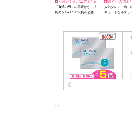
可愛いシルバニアまとめ
癒やしの猫ま
『鬼滅の刃』の再現ほか、人
人気タレント猫、
気のシルバニア投稿を公開
キュートな猫ズラ
P R