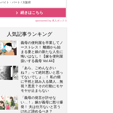
バイト・パート / 大阪府
続きはこちら
sponsored by 求人ボックス
人気記事ランキング
義母の便利屋を卒業してノ
ーストレス！ 離婚から始
まる妻と娘の新たな人生に
悔いはなし！【嫁を便利屋
扱いする義母 Vol.44】
「あら、ごめんなさい
ね？」って絶対悪いと思っ
てないでしょ…！ 私の畑
に平然と踏み入る隣人…無
視？悪意？その行動にモヤ
モヤが止まらない
「義母の発言が許せな
い…！」嫁が義母に怒り爆
発！ 夫は仕方ないと言う
けれど諦めるべき？