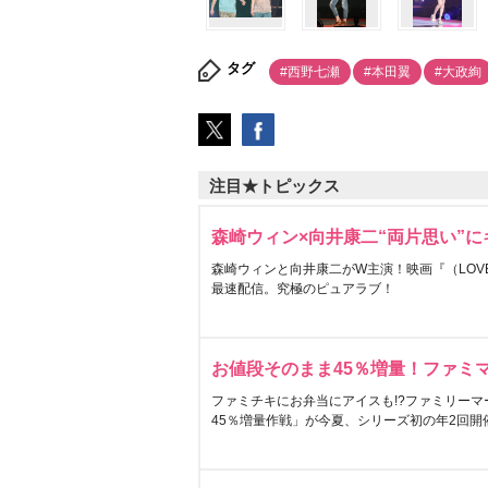
タグ
#西野七瀬
#本田翼
#大政絢
注目★トピックス
森崎ウィン×向井康二“両片思い”
森崎ウィンと向井康二がW主演！映画『（LOVE S
最速配信。究極のピュアラブ！
お値段そのまま45％増量！ファミ
ファミチキにお弁当にアイスも!?ファミリーマ
45％増量作戦」が今夏、シリーズ初の年2回開