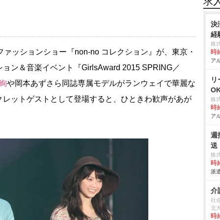
求
決
経
株
ファッションショー『non-no コレクション』が、東京・
時給
アル
楽イベント『GirlsAward 2015 SPRING／
リ
絢
岡本あずさら同誌専属モデルがランウェイで華麗な
O
クレットゲストとして登場すると、ひときわ歓声があが
株
時給
アル
週
送
株
時給
派遣
介
社
北
時給