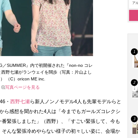
アル
SPRING／SUMMER』内で初開催された『non-no コレ
と西野七瀬がランウェイを闊歩（写真：片山よし
） （C）oricon ME inc.
写真ページを見る
46・
西野七瀬
ら新人ノンノモデル4人も先輩モデルらと
から感想を聞かれた4人は「今までもガールズコレクシ
一番緊張しました」（西野）、「すごい緊張して、今も
。そんな緊張冷めやらない様子の初々しい姿に、会場か