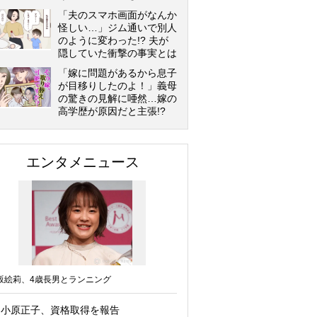
「夫のスマホ画面がなんか
怪しい…」ジム通いで別人
のように変わった!? 夫が
隠していた衝撃の事実とは
「嫁に問題があるから息子
が目移りしたのよ！」義母
の驚きの見解に唖然…嫁の
高学歴が原因だと主張!?
エンタメニュース
坂絵莉、4歳長男とランニング
小原正子、資格取得を報告