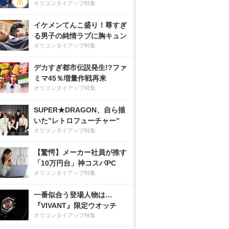
オリコンタイアップ特集
イケメンてんこ盛り！尊すぎ
る男子の純情ラブに胸キュン
オリコンタイアップ特集
デカすぎ都市伝説発生!?ファ
ミマ45％増量作戦再来
オリコンタイアップ特集
SUPER★DRAGON、自ら描
いた”レトロフューチャー”
オリコンタイアップ特集
【驚愕】メーカー社員が推す
「10万円台」神コスパPC
オリコンタイアップ特集
一番似合う登場人物は…
『VIVANT』限定ウオッチ
オリコンタイアップ特集