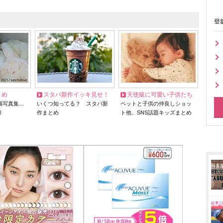
登
とめ
スタバ新作イッキ見せ！
天使級に可愛い子供たち
猫写真集…
いくつ知ってる？ スタバ新
ペットと子供の仲良しショッ
リ
作まとめ
ト他、SNS話題キッズまとめ