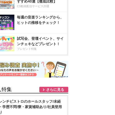
すすめ40選【徹底比較】
CS動画配信サービス20選
毎週の音楽ランキングから、
ヒットの推移をチェック！
試写会、登壇イベント、サイ
ンチェキなどプレゼント！
プレゼント特集
人特集
さらに見る
レンチビストロのホールスタッフ/未経
・学歴不問/寮・家賃補助あり/社員登用
り