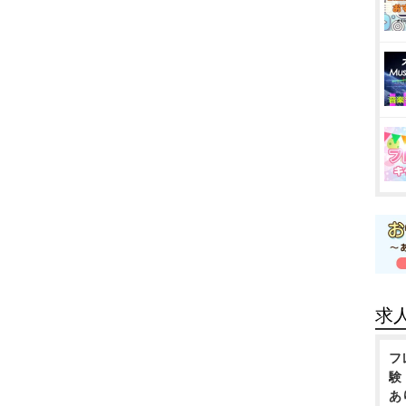
求
フ
験
あ