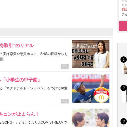
特
れ
時給
アル
身取引”のリアル
？実は恋愛や悪質ホスト、SNSの投稿からも
態。
る「小学生の甲子園」
る「マクドナルド・ワッペン」をつけて学童
にキュンが止まらん！
ONG）』が8／５よりJ:COM STREAMで