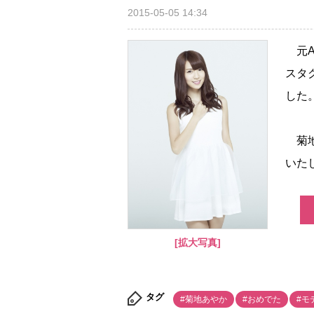
2015-05-05 14:34
元A
スタ
した
菊地
いた
[拡大写真]
タグ
#菊地あやか
#おめでた
#モ