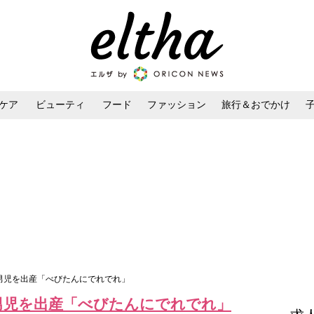
ケア
ビューティ
フード
ファッション
旅行＆おでかけ
ンケア
ダイエット・ボディケア
ヘアスタイル・ヘアアレンジ
子男児を出産「べびたんにでれでれ」
子男児を出産「べびたんにでれでれ」