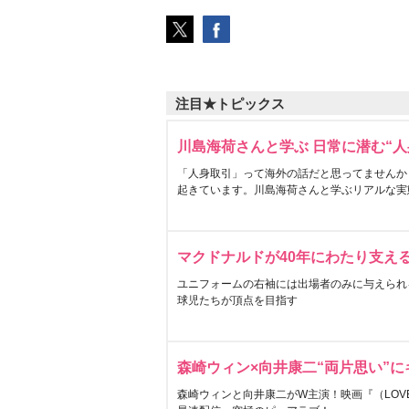
注目★トピックス
川島海荷さんと学ぶ 日常に潜む“人
「人身取引」って海外の話だと思ってませんか
起きています。川島海荷さんと学ぶリアルな実
マクドナルドが40年にわたり支え
ユニフォームの右袖には出場者のみに与えられ
球児たちが頂点を目指す
森崎ウィン×向井康二“両片思い”
森崎ウィンと向井康二がW主演！映画『（LOVE S