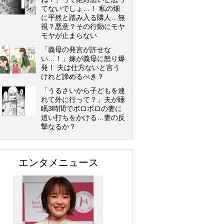
てないでしょ…！ 私の畑
に平然と踏み入る隣人…無
視？悪意？その行動にモヤ
モヤが止まらない
「義母の発言が許せな
い…！」嫁が義母に怒り爆
発！ 夫は仕方ないと言う
けれど諦めるべき？
「うるさいから子どもを連
れて外に行って？」夫が睡
眠3時間でボロボロの妻に
追い打ちをかける…妻の反
撃なるか？
エンタメニュース