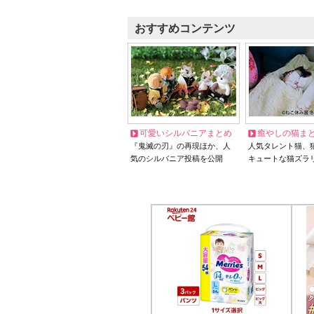
おすすめコンテンツ
可愛いシルバニアまとめ
癒やしの猫ま
『鬼滅の刃』の再現ほか、人
人気タレント猫、
気のシルバニア投稿を公開
キュートな猫ズラ