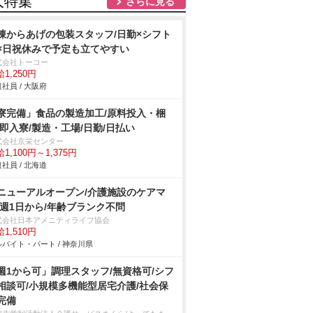
人特集
さらに見る
凍からあげの包装スタッフ/日勤×シフト
×日祝休みで予定も立てやすい
式会社トーコー
1,250円
社員 / 大阪府
寮完備」食品の製造加工/原料投入・梱
/即入寮/製造・工場/日勤/日払い
式会社京栄センター
1,100円～1,375円
社員 / 北海道
ニューアルオープン/介護施設のケアマ
/週1日から/年齢ブランク不問
式会社日本アメニティライフ協会
1,510円
バイト・パート / 神奈川県
週1から可」調理スタッフ/無資格可/シフ
相談可/小規模多機能型居宅介護/社会保
完備