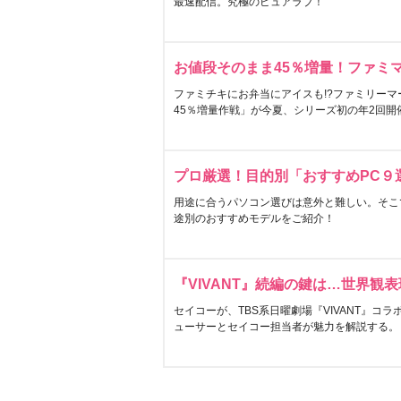
最速配信。究極のピュアラブ！
お値段そのまま45％増量！ファミ
ファミチキにお弁当にアイスも!?ファミリーマ
45％増量作戦」が今夏、シリーズ初の年2回開
プロ厳選！目的別「おすすめPC９
用途に合うパソコン選びは意外と難しい。そこ
途別のおすすめモデルをご紹介！
『VIVANT』続編の鍵は…世界観
セイコーが、TBS系日曜劇場『VIVANT』コ
ューサーとセイコー担当者が魅力を解説する。