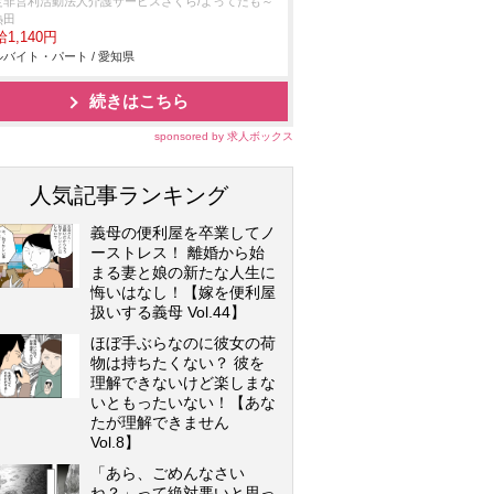
定非営利活動法人介護サービスさくら/よってたも～
熱田
1,140円
バイト・パート / 愛知県
続きはこちら
sponsored by 求人ボックス
人気記事ランキング
義母の便利屋を卒業してノ
ーストレス！ 離婚から始
まる妻と娘の新たな人生に
悔いはなし！【嫁を便利屋
扱いする義母 Vol.44】
ほぼ手ぶらなのに彼女の荷
物は持ちたくない？ 彼を
理解できないけど楽しまな
いともったいない！【あな
たが理解できません
Vol.8】
「あら、ごめんなさい
ね？」って絶対悪いと思っ