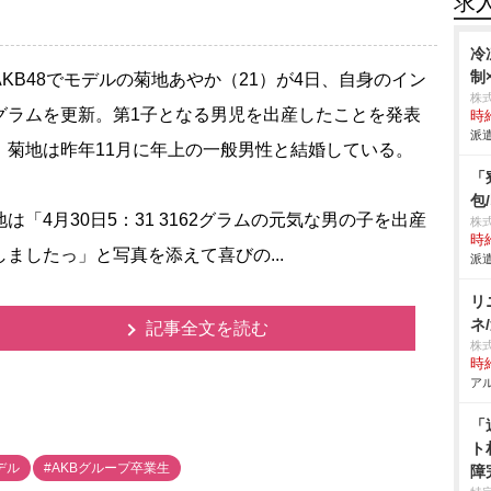
求
冷
制
KB48でモデルの菊地あやか（21）が4日、自身のイン
株
グラムを更新。第1子となる男児を出産したことを発表
時給
派遣
。菊地は昨年11月に年上の一般男性と結婚している。
「
包
は「4月30日5：31 3162グラムの元気な男の子を出産
株
時給
しましたっ」と写真を添えて喜びの...
派遣
リ
ネ
記事全文を読む
株
時給
アル
「
ト
デル
#AKBグループ卒業生
障