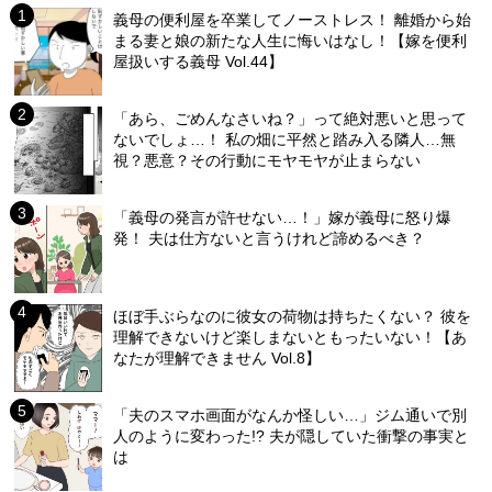
義母の便利屋を卒業してノーストレス！ 離婚から始
まる妻と娘の新たな人生に悔いはなし！【嫁を便利
屋扱いする義母 Vol.44】
「あら、ごめんなさいね？」って絶対悪いと思って
ないでしょ…！ 私の畑に平然と踏み入る隣人…無
視？悪意？その行動にモヤモヤが止まらない
「義母の発言が許せない…！」嫁が義母に怒り爆
発！ 夫は仕方ないと言うけれど諦めるべき？
ほぼ手ぶらなのに彼女の荷物は持ちたくない？ 彼を
理解できないけど楽しまないともったいない！【あ
なたが理解できません Vol.8】
「夫のスマホ画面がなんか怪しい…」ジム通いで別
人のように変わった!? 夫が隠していた衝撃の事実と
は