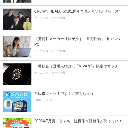
CROWN HEAD、結成1周年で見えた”バンドらしさ”
オリコンタイアップ特集
【驚愕】メーカー社員が推す「10万円台」神コスパ
PC
オリコンタイアップ特集
一番似合う登場人物は…『VIVANT』限定ウオッチ
オリコンタイアップ特集
自販機にピッ！ですぐに買えちゃう
（PR）ジハンピ
2026年7月夏ドラマも、注目作＆話題作が勢ぞろい！