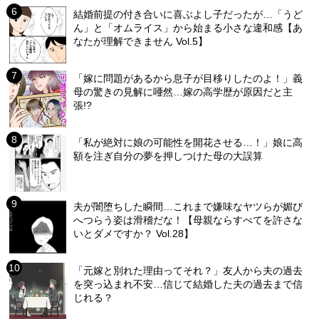
結婚前提の付き合いに喜ぶよし子だったが…「うど
ん」と「オムライス」から始まる小さな違和感【あ
なたが理解できません Vol.5】
「嫁に問題があるから息子が目移りしたのよ！」義
母の驚きの見解に唖然…嫁の高学歴が原因だと主
張!?
「私が絶対に娘の可能性を開花させる…！」娘に高
額を注ぎ自分の夢を押しつけた母の大誤算
夫が闇堕ちした瞬間…これまで嫌味なヤツらが媚び
へつらう姿は滑稽だな！【母親ならすべてを許さな
いとダメですか？ Vol.28】
「元嫁と別れた理由ってそれ？」友人から夫の過去
を突っ込まれ不安…信じて結婚した夫の過去まで信
じれる？