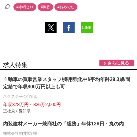
#水嶋ヒロ
#絢香
#おめでた
さらに見る
求人特集
自動車の買取営業スタッフ/採用強化中!/平均年齢29.3歳/固
定給で年収800万円以上も可
ネクステージ守山店
年収378万円～826万2,000円
正社員 / 愛知県
内装建材メーカー兼商社の「総務」年休126日・丸の内
株式会社桐井製作所