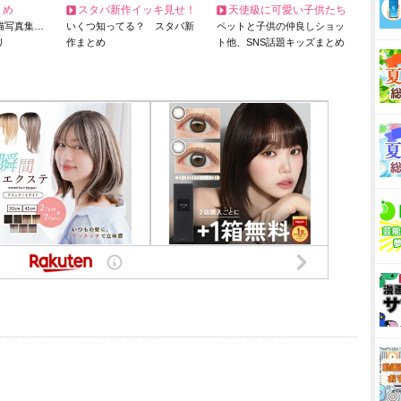
とめ
スタバ新作イッキ見せ！
天使級に可愛い子供たち
猫写真集…
いくつ知ってる？ スタバ新
ペットと子供の仲良しショッ
リ
作まとめ
ト他、SNS話題キッズまとめ