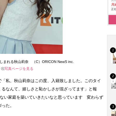
興
月
正社
まれる秋山莉奈 （C）ORICON NewS inc.
写真ページを見る
「私、秋山莉奈はこの度、入籍致しました。このタイ
くるなんて、嬉しさと恥かしさが混ざってます」と報
えない家庭を築いていきたいなと思っています 変わらず
づった。