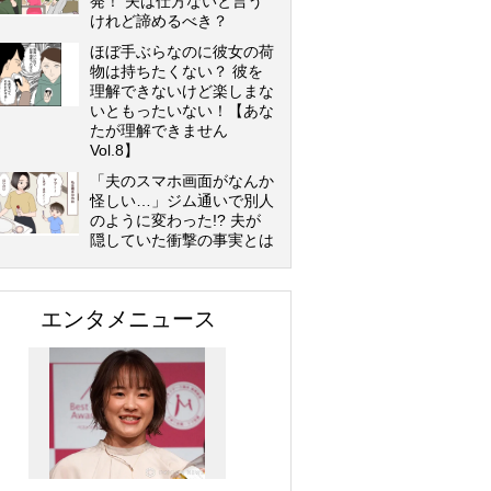
発！ 夫は仕方ないと言う
けれど諦めるべき？
ほぼ手ぶらなのに彼女の荷
物は持ちたくない？ 彼を
理解できないけど楽しまな
いともったいない！【あな
たが理解できません
Vol.8】
「夫のスマホ画面がなんか
怪しい…」ジム通いで別人
のように変わった!? 夫が
隠していた衝撃の事実とは
エンタメニュース