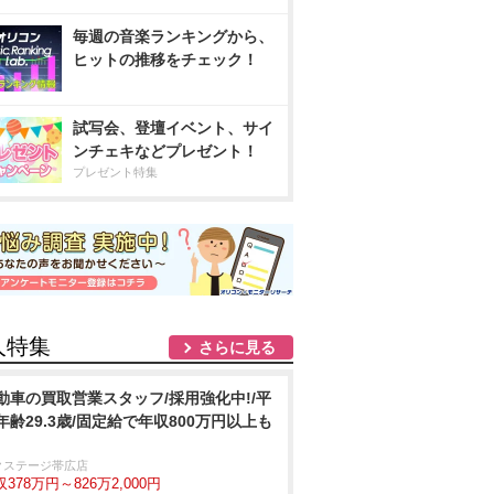
毎週の音楽ランキングから、
ヒットの推移をチェック！
試写会、登壇イベント、サイ
ンチェキなどプレゼント！
プレゼント特集
人特集
さらに見る
動車の買取営業スタッフ/採用強化中!/平
年齢29.3歳/固定給で年収800万円以上も
クステージ帯広店
378万円～826万2,000円