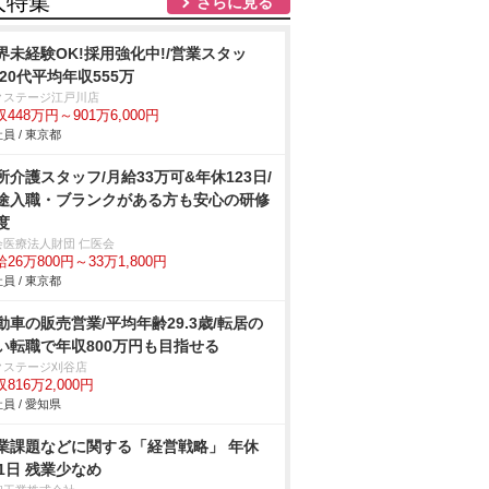
人特集
さらに見る
界未経験OK!採用強化中!/営業スタッ
/20代平均年収555万
クステージ江戸川店
448万円～901万6,000円
員 / 東京都
所介護スタッフ/月給33万可&年休123日/
途入職・ブランクがある方も安心の研修
度
会医療法人財団 仁医会
26万800円～33万1,800円
員 / 東京都
動車の販売営業/平均年齢29.3歳/転居の
い転職で年収800万円も目指せる
クステージ刈谷店
816万2,000円
員 / 愛知県
業課題などに関する「経営戦略」 年休
21日 残業少なめ