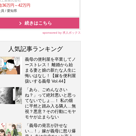
和工業株式会社
給36万円～42万円
員 / 愛知県
続きはこちら
sponsored by 求人ボックス
人気記事ランキング
義母の便利屋を卒業してノ
ーストレス！ 離婚から始
まる妻と娘の新たな人生に
悔いはなし！【嫁を便利屋
扱いする義母 Vol.44】
「あら、ごめんなさい
ね？」って絶対悪いと思っ
てないでしょ…！ 私の畑
に平然と踏み入る隣人…無
視？悪意？その行動にモヤ
モヤが止まらない
「義母の発言が許せな
い…！」嫁が義母に怒り爆