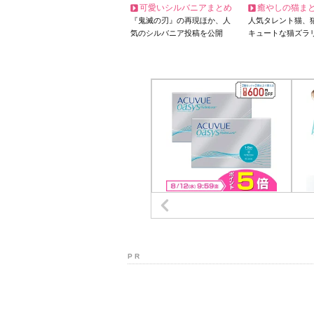
可愛いシルバニアまとめ
癒やしの猫ま
『鬼滅の刃』の再現ほか、人
人気タレント猫、
気のシルバニア投稿を公開
キュートな猫ズラ
P R