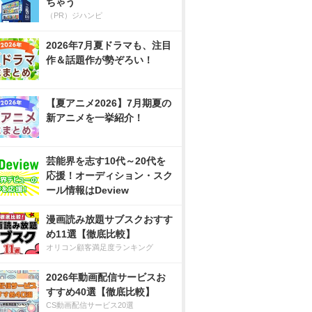
ちゃう
（PR）ジハンピ
2026年7月夏ドラマも、注目
作＆話題作が勢ぞろい！
【夏アニメ2026】7月期夏の
新アニメを一挙紹介！
芸能界を志す10代～20代を
応援！オーディション・スク
ール情報はDeview
漫画読み放題サブスクおすす
め11選【徹底比較】
オリコン顧客満足度ランキング
2026年動画配信サービスお
すすめ40選【徹底比較】
CS動画配信サービス20選