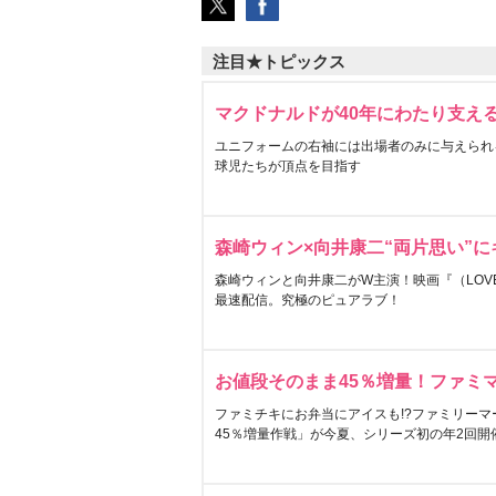
注目★トピックス
マクドナルドが40年にわたり支え
ユニフォームの右袖には出場者のみに与えられ
球児たちが頂点を目指す
森崎ウィン×向井康二“両片思い”
森崎ウィンと向井康二がW主演！映画『（LOVE S
最速配信。究極のピュアラブ！
お値段そのまま45％増量！ファミ
ファミチキにお弁当にアイスも!?ファミリーマ
45％増量作戦」が今夏、シリーズ初の年2回開