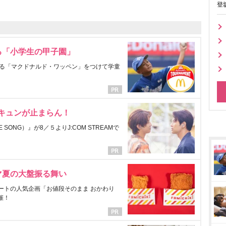
登
る「小学生の甲子園」
る「マクドナルド・ワッペン」をつけて学童
にキュンが止まらん！
ONG）』が8／５よりJ:COM STREAMで
マ夏の大盤振る舞い
ートの人気企画「お値段そのまま おかわり
催！