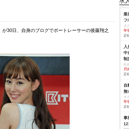
求
業
フ
ネ
9）が30日、自身のブログでボートレーサーの後藤翔之
年収
正社
入
中
制
社
月給
正社
自
無
ネ
年収
正社
事
1