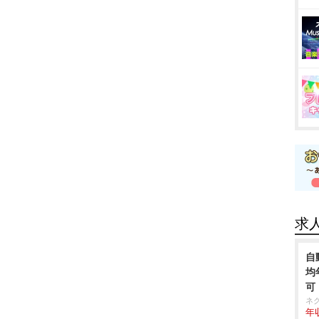
求
自
均
可
ネ
年収