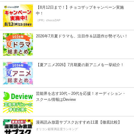
【8月12日まで！】チョコザップキャンペーン実施
中！
（PR）chocoZAP
2026年7月夏ドラマも、注目作＆話題作が勢ぞろい！
【夏アニメ2026】7月期夏の新アニメを一挙紹介！
芸能界を志す10代～20代を応援！オーディション・
スクール情報はDeview
漫画読み放題サブスクおすすめ11選【徹底比較】
オリコン顧客満足度ランキング