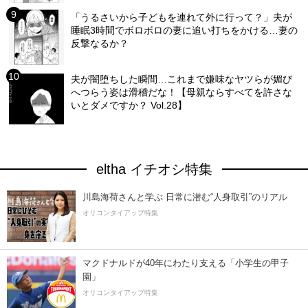
「うるさいから子どもを連れて外に行って？」夫が
睡眠3時間でボロボロの妻に追い打ちをかける…妻の
反撃なるか？
夫が闇堕ちした瞬間…これまで嫌味なヤツらが媚び
へつらう姿は滑稽だな！【母親ならすべてを許さな
いとダメですか？ Vol.28】
eltha イチオシ特集
川島海荷さんと学ぶ 日常に潜む“人身取引”のリアル
オリコンタイアップ特集
マクドナルドが40年にわたり支える「小学生の甲子
園」
オリコンタイアップ特集