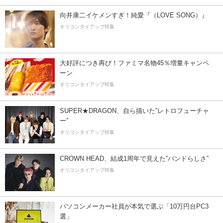
向井康二イケメンすぎ！純愛『（LOVE SONG）』
オリコンタイアップ特集
大好評につき再び！ファミマ名物45％増量キャンペ
ーン
オリコンタイアップ特集
SUPER★DRAGON、自ら描いた”レトロフューチャ
ー”
オリコンタイアップ特集
CROWN HEAD、結成1周年で見えた”バンドらしさ”
オリコンタイアップ特集
パソコンメーカー社員が本気で選ぶ「10万円台PC3
選」