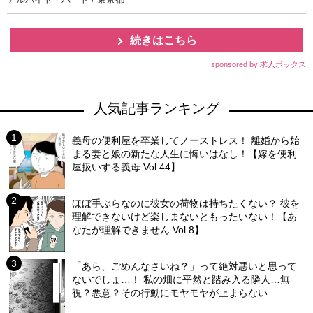
続きはこちら
sponsored by 求人ボックス
人気記事ランキング
義母の便利屋を卒業してノーストレス！ 離婚から始
まる妻と娘の新たな人生に悔いはなし！【嫁を便利
屋扱いする義母 Vol.44】
ほぼ手ぶらなのに彼女の荷物は持ちたくない？ 彼を
理解できないけど楽しまないともったいない！【あ
なたが理解できません Vol.8】
「あら、ごめんなさいね？」って絶対悪いと思って
ないでしょ…！ 私の畑に平然と踏み入る隣人…無
視？悪意？その行動にモヤモヤが止まらない