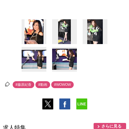
#藤原紀香
#動画
#WOWOW
さらに見る
求人特集