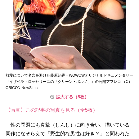
熱愛について名言を避けた藤原紀香＝WOWOWオリジナルドキュメンタリー
『イザベラ・ロッセリーニの「グリーン・ポルノ」』の公開アフレコ （C）
ORICON NewS inc.
拡大する（5枚）
【写真】この記事の写真を見る（全5枚）
性の問題にも真摯（しんし）に向き合い、描いている
同作になぞらえて「野生的な男性は好き？」と問われた