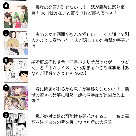
「義母の発言が許せない…！」嫁が義母に怒り爆
発！ 夫は仕方ないと言うけれど諦めるべき？
「夫のスマホ画面がなんか怪しい…」ジム通いで別
人のように変わった!? 夫が隠していた衝撃の事実と
は
結婚前提の付き合いに喜ぶよし子だったが…「うど
ん」と「オムライス」から始まる小さな違和感【あ
なたが理解できません Vol.5】
「嫁に問題があるから息子が目移りしたのよ！」義
母の驚きの見解に唖然…嫁の高学歴が原因だと主
張!?
「私が絶対に娘の可能性を開花させる…！」娘に高
額を注ぎ自分の夢を押しつけた母の大誤算