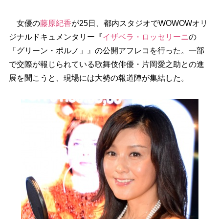
女優の
藤原紀香
が25日、都内スタジオでWOWOWオリ
ジナルドキュメンタリー『
イザベラ・ロッセリーニ
の
「グリーン・ポルノ」』の公開アフレコを行った。一部
で交際が報じられている歌舞伎俳優・片岡愛之助との進
展を聞こうと、現場には大勢の報道陣が集結した。