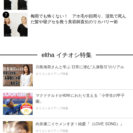
梅雨でも怖くない！ アホ毛や顔周り、湿気で死ん
だ髪や寝グセを救う美容師直伝のリカバリー術
eltha イチオシ特集
川島海荷さんと学ぶ 日常に潜む“人身取引”のリアル
オリコンタイアップ特集
マクドナルドが40年にわたり支える「小学生の甲子
園」
オリコンタイアップ特集
向井康二イケメンすぎ！純愛『（LOVE SONG）』
オリコンタイアップ特集