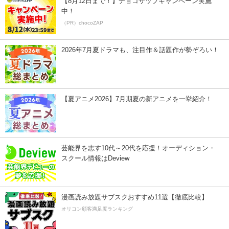
【8月12日まで！】チョコザップキャンペーン実施
中！
（PR）chocoZAP
2026年7月夏ドラマも、注目作＆話題作が勢ぞろい！
【夏アニメ2026】7月期夏の新アニメを一挙紹介！
芸能界を志す10代～20代を応援！オーディション・
スクール情報はDeview
漫画読み放題サブスクおすすめ11選【徹底比較】
オリコン顧客満足度ランキング