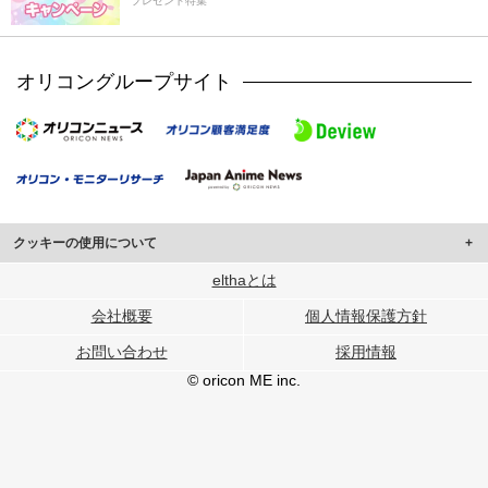
プレゼント特集
オリコングループサイト
クッキーの使用について
このサイトでは Cookie を使用して、ユーザーに合わせたコンテンツや広告の
elthaとは
表示、ソーシャル メディア機能の提供、広告の表示回数やクリック数の測定を
会社概要
個人情報保護方針
行っています。
また、ユーザーによるサイトの利用状況についても情報を収集し、ソーシャル
お問い合わせ
採用情報
メディアや広告配信、データ解析の各パートナーに提供しています。
各パートナーは、この情報とユーザーが各パートナーに提供した他の情報や、
© oricon ME inc.
ユーザーが各パートナーのサービスを使用したときに収集した他の情報を組み
合わせて使用することがあります。