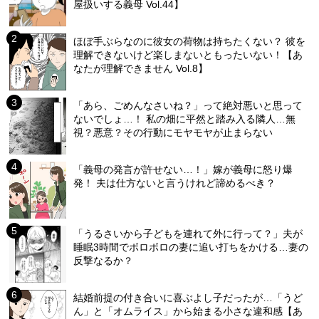
屋扱いする義母 Vol.44】
ほぼ手ぶらなのに彼女の荷物は持ちたくない？ 彼を
理解できないけど楽しまないともったいない！【あ
なたが理解できません Vol.8】
「あら、ごめんなさいね？」って絶対悪いと思って
ないでしょ…！ 私の畑に平然と踏み入る隣人…無
視？悪意？その行動にモヤモヤが止まらない
「義母の発言が許せない…！」嫁が義母に怒り爆
発！ 夫は仕方ないと言うけれど諦めるべき？
「うるさいから子どもを連れて外に行って？」夫が
睡眠3時間でボロボロの妻に追い打ちをかける…妻の
反撃なるか？
結婚前提の付き合いに喜ぶよし子だったが…「うど
ん」と「オムライス」から始まる小さな違和感【あ