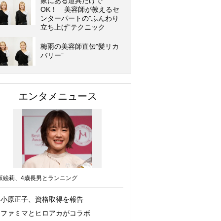
家にある道具だけで
OK！ 美容師が教えるセ
ンターパートの”ふんわり
立ち上げ”テクニック
梅雨の美容師直伝”髪リカ
バリー”
エンタメニュース
坂絵莉、4歳長男とランニング
小原正子、資格取得を報告
ファミマとヒロアカがコラボ