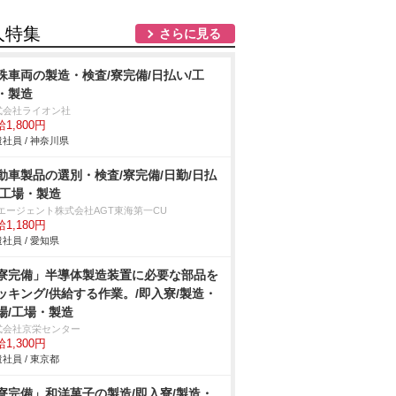
人特集
さらに見る
殊車両の製造・検査/寮完備/日払い/工
・製造
式会社ライオン社
1,800円
社員 / 神奈川県
動車製品の選別・検査/寮完備/日勤/日払
/工場・製造
Tエージェント株式会社AGT東海第一CU
1,180円
社員 / 愛知県
寮完備」半導体製造装置に必要な部品を
ッキング/供給する作業。/即入寮/製造・
場/工場・製造
式会社京栄センター
1,300円
社員 / 東京都
寮完備」和洋菓子の製造/即入寮/製造・