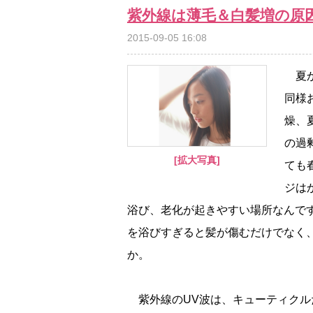
紫外線は薄毛＆白髪増の原
2015-09-05 16:08
夏か
同様
燥、
の過
[拡大写真]
ても
ジは
浴び、老化が起きやすい場所なんで
を浴びすぎると髪が傷むだけでなく
か。
紫外線のUV波は、キューティクル