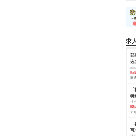
求
部
込
mo
時給
派遣
「
特
社
時給
アル
「
可