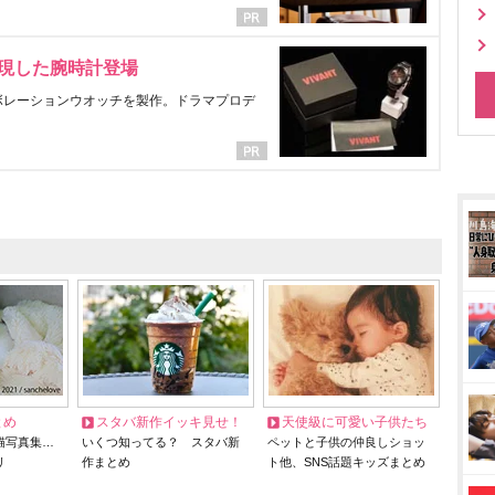
表現した腕時計登場
ラボレーションウオッチを製作。ドラマプロデ
とめ
スタバ新作イッキ見せ！
天使級に可愛い子供たち
猫写真集…
いくつ知ってる？ スタバ新
ペットと子供の仲良しショッ
リ
作まとめ
ト他、SNS話題キッズまとめ