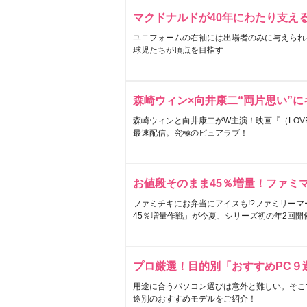
マクドナルドが40年にわたり支え
ユニフォームの右袖には出場者のみに与えられ
球児たちが頂点を目指す
森崎ウィン×向井康二“両片思い”
森崎ウィンと向井康二がW主演！映画『（LOVE S
最速配信。究極のピュアラブ！
お値段そのまま45％増量！ファミ
ファミチキにお弁当にアイスも!?ファミリーマ
45％増量作戦」が今夏、シリーズ初の年2回開
プロ厳選！目的別「おすすめPC９
用途に合うパソコン選びは意外と難しい。そこ
途別のおすすめモデルをご紹介！