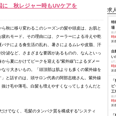
因に 秋レジャー時もUVケアを
求
特
場
ら秋に移り変わるこのシーズンの髪や頭皮は、お肌と
株
お疲れモード。その理由には、クーラーによる冷えや乾
時給
派遣
夏バテによる食生活の乱れ、暑さによるムレや皮脂、汗
自
剰分泌など、さまざまな要因があるものの、なんといっ
い
春から夏にかけてピークを迎える“紫外線”によるダメー
U
時給
かなり大きいもの。「頭頂部は肌よりも多くの紫外線を
派遣
す」と話すのは、頭サロン代表の阿部志穂さん。紫外線
「
、抜け毛や薄毛、白髪も増えやすくなってしまうんだと
ピ
工
株
時給
派遣
だけでなく、毛髪のタンパク質を構成する“システィ
「