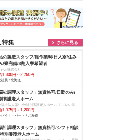
人特集
さらに見る
品の製造スタッフ/軽作業/即日入寮/住み
み/寮完備/8割入寮希望者
ve on株式会社
1,800円～2,250円
社員 / 北海道
福祉調理スタッフ」無資格可/日勤のみ/
別養護老人ホーム
会福祉法人孝仁会/特別養護老人ホーム モエレの里
1,075円～1,200円
バイト・パート / 北海道
福祉調理スタッフ」無資格可/シフト相談
/特別養護老人ホーム