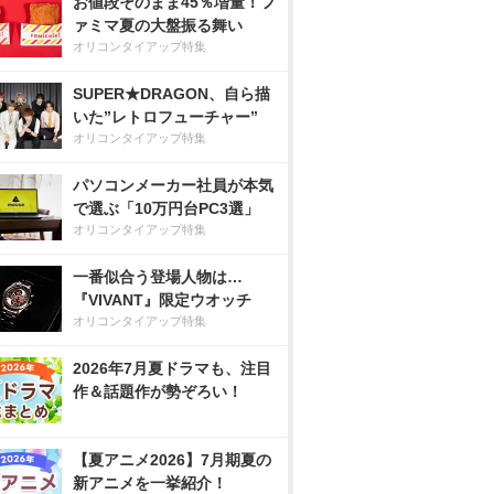
お値段そのまま45％増量！フ
ァミマ夏の大盤振る舞い
オリコンタイアップ特集
SUPER★DRAGON、自ら描
いた”レトロフューチャー”
オリコンタイアップ特集
パソコンメーカー社員が本気
で選ぶ「10万円台PC3選」
オリコンタイアップ特集
一番似合う登場人物は…
『VIVANT』限定ウオッチ
オリコンタイアップ特集
2026年7月夏ドラマも、注目
作＆話題作が勢ぞろい！
【夏アニメ2026】7月期夏の
新アニメを一挙紹介！