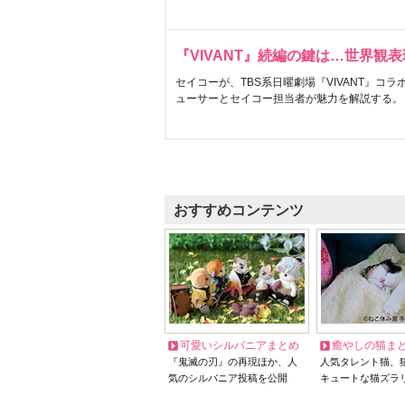
『VIVANT』続編の鍵は…世界観
セイコーが、TBS系日曜劇場『VIVANT』コ
ューサーとセイコー担当者が魅力を解説する。
おすすめコンテンツ
可愛いシルバニアまとめ
癒やしの猫ま
『鬼滅の刃』の再現ほか、人
人気タレント猫、
気のシルバニア投稿を公開
キュートな猫ズラ