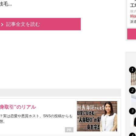
...
工
株
時給
派遣
記事全文を読む
身取引”のリアル
？実は恋愛や悪質ホスト、SNSの投稿からも
態。