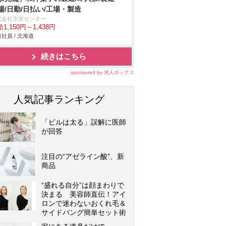
場/日勤/日払い/工場・製造
式会社京栄センター
1,150円～1,438円
社員 / 北海道
続きはこちら
sponsored by 求人ボックス
人気記事ランキング
「ピルは太る」誤解に医師
が回答
注目の“アゼライン酸”、新
商品
“盛れる自分”は顔まわりで
決まる 美容師直伝！アイ
ロンで迷わないおくれ毛＆
サイドバング簡単セット術