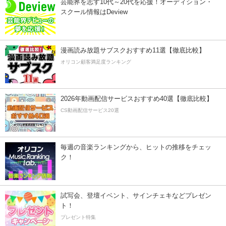
芸能界を志す10代～20代を応援！オーディション・
スクール情報はDeview
漫画読み放題サブスクおすすめ11選【徹底比較】
オリコン顧客満足度ランキング
2026年動画配信サービスおすすめ40選【徹底比較】
CS動画配信サービス20選
毎週の音楽ランキングから、ヒットの推移をチェッ
ク！
試写会、登壇イベント、サインチェキなどプレゼン
ト！
プレゼント特集