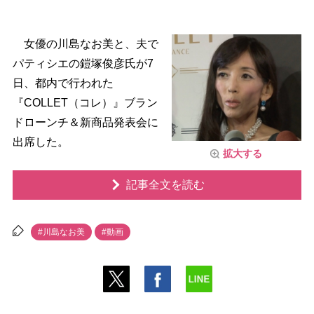
女優の川島なお美と、夫で
パティシエの鎧塚俊彦氏が7
日、都内で行われた
『COLLET（コレ）』ブラン
ドローンチ＆新商品発表会に
出席した。
拡大する
記事全文を読む
#川島なお美
#動画