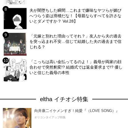
夫が闇堕ちした瞬間…これまで嫌味なヤツらが媚び
へつらう姿は滑稽だな！【母親ならすべてを許さな
いとダメですか？ Vol.28】
「元嫁と別れた理由ってそれ？」友人から夫の過去
を突っ込まれ不安…信じて結婚した夫の過去まで信
じれる？
「こっちは高い金払ってるのよ！」義母が両家の顔
合わせで突然豹変!? 結婚式では返金要求まで!? 優し
いと信じた義母の本性
eltha イチオシ特集
向井康二イケメンすぎ！純愛『（LOVE SONG）』
オリコンタイアップ特集