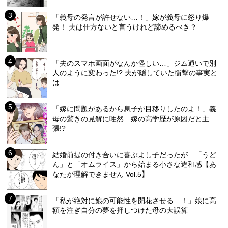
「義母の発言が許せない…！」嫁が義母に怒り爆
発！ 夫は仕方ないと言うけれど諦めるべき？
「夫のスマホ画面がなんか怪しい…」ジム通いで別
人のように変わった!? 夫が隠していた衝撃の事実と
は
「嫁に問題があるから息子が目移りしたのよ！」義
母の驚きの見解に唖然…嫁の高学歴が原因だと主
張!?
結婚前提の付き合いに喜ぶよし子だったが…「うど
ん」と「オムライス」から始まる小さな違和感【あ
なたが理解できません Vol.5】
「私が絶対に娘の可能性を開花させる…！」娘に高
額を注ぎ自分の夢を押しつけた母の大誤算