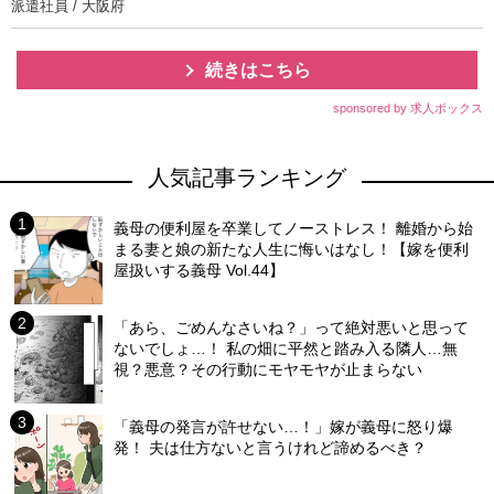
派遣社員 / 大阪府
続きはこちら
sponsored by 求人ボックス
人気記事ランキング
義母の便利屋を卒業してノーストレス！ 離婚から始
まる妻と娘の新たな人生に悔いはなし！【嫁を便利
屋扱いする義母 Vol.44】
「あら、ごめんなさいね？」って絶対悪いと思って
ないでしょ…！ 私の畑に平然と踏み入る隣人…無
視？悪意？その行動にモヤモヤが止まらない
「義母の発言が許せない…！」嫁が義母に怒り爆
発！ 夫は仕方ないと言うけれど諦めるべき？