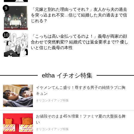
「元嫁と別れた理由ってそれ？」友人から夫の過去
を突っ込まれ不安…信じて結婚した夫の過去まで信
じれる？
「こっちは高い金払ってるのよ！」義母が両家の顔
合わせで突然豹変!? 結婚式では返金要求まで!? 優し
いと信じた義母の本性
eltha イチオシ特集
イケメンてんこ盛り！尊すぎる男子の純情ラブに胸
キュン
オリコンタイアップ特集
お値段そのまま45％増量！ファミマ夏の大盤振る舞
い
オリコンタイアップ特集