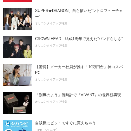
SUPER★DRAGON、自ら描いた”レトロフューチャ
ー”
オリコンタイアップ特集
CROWN HEAD、結成1周年で見えた”バンドらしさ”
オリコンタイアップ特集
【驚愕】メーカー社員が推す「10万円台」神コスパ
PC
オリコンタイアップ特集
「別班のよう」腕時計で『VIVANT』の世界観再現
オリコンタイアップ特集
自販機にピッ！ですぐに買えちゃう
（PR）ジハンピ