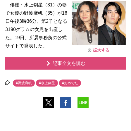
俳優・水上剣星（31）の妻
で女優の野波麻帆（35）が16
日午後3時36分、第2子となる
3190グラムの女児を出産し
た。19日、所属事務所の公式
サイトで発表した。
拡大する
記事全文を読む
#野波麻帆
#水上剣星
#おめでた