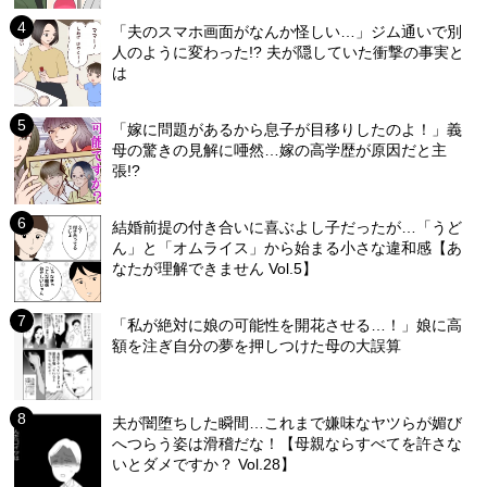
「夫のスマホ画面がなんか怪しい…」ジム通いで別
人のように変わった!? 夫が隠していた衝撃の事実と
は
「嫁に問題があるから息子が目移りしたのよ！」義
母の驚きの見解に唖然…嫁の高学歴が原因だと主
張!?
結婚前提の付き合いに喜ぶよし子だったが…「うど
ん」と「オムライス」から始まる小さな違和感【あ
なたが理解できません Vol.5】
「私が絶対に娘の可能性を開花させる…！」娘に高
額を注ぎ自分の夢を押しつけた母の大誤算
夫が闇堕ちした瞬間…これまで嫌味なヤツらが媚び
へつらう姿は滑稽だな！【母親ならすべてを許さな
いとダメですか？ Vol.28】