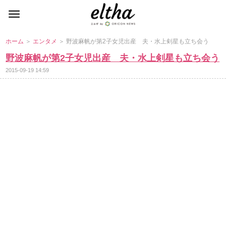
ホーム
＞
エンタメ
＞ 野波麻帆が第2子女児出産 夫・水上剣星も立ち会う
野波麻帆が第2子女児出産 夫・水上剣星も立ち会う
2015-09-19 14:59