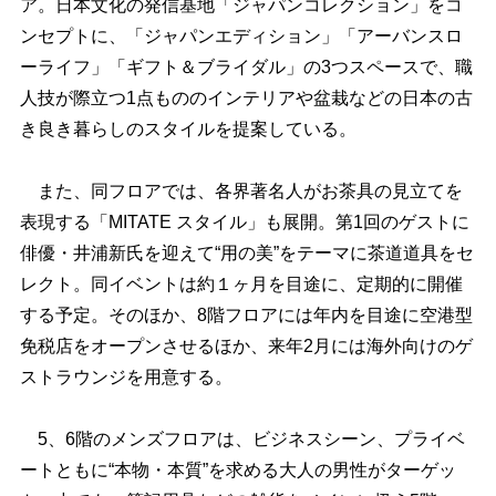
ア。日本文化の発信基地「ジャパンコレクション」をコ
ンセプトに、「ジャパンエディション」「アーバンスロ
ーライフ」「ギフト＆ブライダル」の3つスペースで、職
人技が際立つ1点もののインテリアや盆栽などの日本の古
き良き暮らしのスタイルを提案している。
また、同フロアでは、各界著名人がお茶具の見立てを
表現する「MITATE スタイル」も展開。第1回のゲストに
俳優・井浦新氏を迎えて“用の美”をテーマに茶道道具をセ
レクト。同イベントは約１ヶ月を目途に、定期的に開催
する予定。そのほか、8階フロアには年内を目途に空港型
免税店をオープンさせるほか、来年2月には海外向けのゲ
ストラウンジを用意する。
5、6階のメンズフロアは、ビジネスシーン、プライベ
ートともに“本物・本質”を求める大人の男性がターゲッ