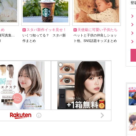
登
とめ
スタバ新作イッキ見せ！
天使級に可愛い子供たち
猫写真集…
いくつ知ってる？ スタバ新
ペットと子供の仲良しショッ
リ
作まとめ
ト他、SNS話題キッズまとめ