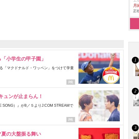
エ
月給
正社
る「小学生の甲子園」
る「マクドナルド・ワッペン」をつけて学童
にキュンが止まらん！
ONG）』が8／５よりJ:COM STREAMで
マ夏の大盤振る舞い