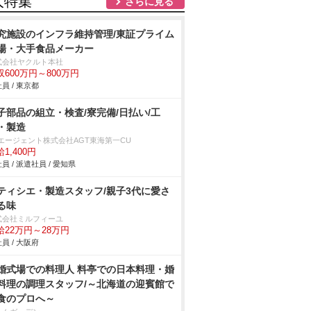
人特集
さらに見る
究施設のインフラ維持管理/東証プライム
場・大手食品メーカー
式会社ヤクルト本社
収600万円～800万円
員 / 東京都
子部品の組立・検査/寮完備/日払い/工
・製造
Tエージェント株式会社AGT東海第一CU
1,400円
員 / 派遣社員 / 愛知県
ティシエ・製造スタッフ/親子3代に愛さ
る味
式会社ミルフィーユ
給22万円～28万円
員 / 大阪府
婚式場での料理人 料亭での日本料理・婚
料理の調理スタッフ/～北海道の迎賓館で
食のプロへ～