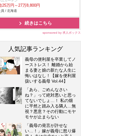
ルムガーデン
25万円～27万8,800円
員 / 北海道
続きはこちら
sponsored by 求人ボックス
人気記事ランキング
義母の便利屋を卒業してノ
ーストレス！ 離婚から始
まる妻と娘の新たな人生に
悔いはなし！【嫁を便利屋
扱いする義母 Vol.44】
「あら、ごめんなさい
ね？」って絶対悪いと思っ
てないでしょ…！ 私の畑
に平然と踏み入る隣人…無
視？悪意？その行動にモヤ
モヤが止まらない
「義母の発言が許せな
い…！」嫁が義母に怒り爆