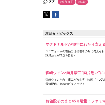
タグ
#東加奈子
#結婚
注目★トピックス
マクドナルドが40年にわたり支え
ユニフォームの右袖には出場者のみに与えられ
球児たちが頂点を目指す
森崎ウィン×向井康二“両片思い”
森崎ウィンと向井康二がW主演！映画『（LOVE S
最速配信。究極のピュアラブ！
お値段そのまま45％増量！ファミ