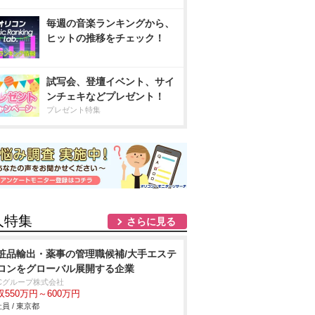
毎週の音楽ランキングから、
ヒットの推移をチェック！
試写会、登壇イベント、サイ
ンチェキなどプレゼント！
プレゼント特集
人特集
さらに見る
粧品輸出・薬事の管理職候補/大手エステ
ロンをグローバル展開する企業
BCグループ株式会社
収550万円～600万円
員 / 東京都