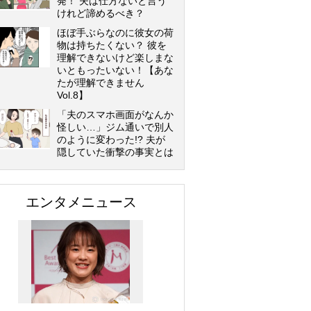
発！ 夫は仕方ないと言う
けれど諦めるべき？
ほぼ手ぶらなのに彼女の荷
物は持ちたくない？ 彼を
理解できないけど楽しまな
いともったいない！【あな
たが理解できません
Vol.8】
「夫のスマホ画面がなんか
怪しい…」ジム通いで別人
のように変わった!? 夫が
隠していた衝撃の事実とは
エンタメニュース