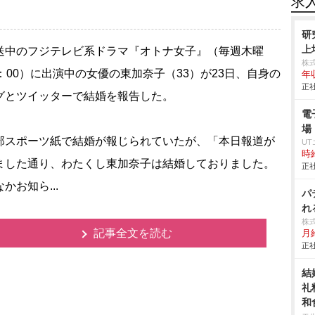
求
研
上
中のフジテレビ系ドラマ『オトナ女子』（毎週木曜
株
0：00）に出演中の女優の東加奈子（33）が23日、自身の
年
正社
グとツイッターで結婚を報告した。
電
場
スポーツ紙で結婚が報じられていたが、「本日報道が
U
時給
ました通り、わたくし東加奈子は結婚しておりました。
正社
かお知ら...
パ
れ
株
記事全文を読む
月
正社
結
礼
和