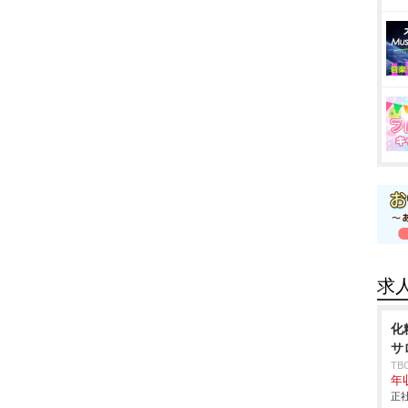
求
化
サ
T
年
正社