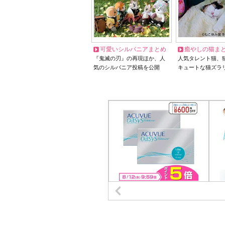
可愛いシルバニアまとめ
癒やしの猫ま
『鬼滅の刃』の再現ほか、人
人気タレント猫、
気のシルバニア投稿を公開
キュートな猫ズラ