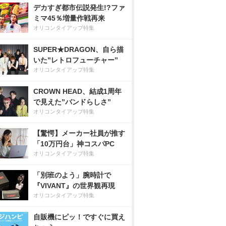
デカすぎ都市伝説発生!?ファ
ミマ45％増量作戦再来
オリコンタイアップ特集
SUPER★DRAGON、自ら描
いた”レトロフューチャー”
オリコンタイアップ特集
CROWN HEAD、結成1周年
で見えた”バンドらしさ”
オリコンタイアップ特集
【驚愕】メーカー社員が推す
「10万円台」神コスパPC
オリコンタイアップ特集
「別班のよう」腕時計で
『VIVANT』の世界観再現
オリコンタイアップ特集
自販機にピッ！ですぐに買え