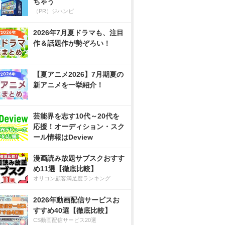
ちゃう
（PR）ジハンピ
2026年7月夏ドラマも、注目
作＆話題作が勢ぞろい！
【夏アニメ2026】7月期夏の
新アニメを一挙紹介！
芸能界を志す10代～20代を
応援！オーディション・スク
ール情報はDeview
漫画読み放題サブスクおすす
め11選【徹底比較】
オリコン顧客満足度ランキング
2026年動画配信サービスお
すすめ40選【徹底比較】
CS動画配信サービス20選