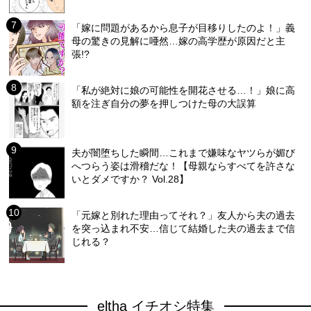
「嫁に問題があるから息子が目移りしたのよ！」義
母の驚きの見解に唖然…嫁の高学歴が原因だと主
張!?
「私が絶対に娘の可能性を開花させる…！」娘に高
額を注ぎ自分の夢を押しつけた母の大誤算
夫が闇堕ちした瞬間…これまで嫌味なヤツらが媚び
へつらう姿は滑稽だな！【母親ならすべてを許さな
いとダメですか？ Vol.28】
「元嫁と別れた理由ってそれ？」友人から夫の過去
を突っ込まれ不安…信じて結婚した夫の過去まで信
じれる？
eltha イチオシ特集