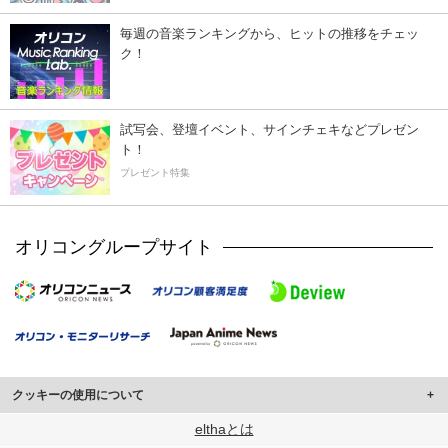
毎週の音楽ランキングから、ヒットの推移をチェッ
ク！
試写会、登壇イベント、サインチェキなどプレゼン
ト！
プレゼント特集
オリコングループサイト
クッキーの使用について
このサイトでは Cookie を使用して、ユーザーに合わせたコンテンツや広告の
elthaとは
表示、ソーシャル メディア機能の提供、広告の表示回数やクリック数の測定を