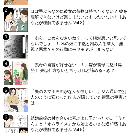
ほぼ手ぶらなのに彼女の荷物は持ちたくない？ 彼を
理解できないけど楽しまないともったいない！【あ
なたが理解できません Vol.8】
「あら、ごめんなさいね？」って絶対悪いと思って
ないでしょ…！ 私の畑に平然と踏み入る隣人…無
視？悪意？その行動にモヤモヤが止まらない
「義母の発言が許せない…！」嫁が義母に怒り爆
発！ 夫は仕方ないと言うけれど諦めるべき？
「夫のスマホ画面がなんか怪しい…」ジム通いで別
人のように変わった!? 夫が隠していた衝撃の事実と
は
結婚前提の付き合いに喜ぶよし子だったが…「うど
ん」と「オムライス」から始まる小さな違和感【あ
なたが理解できません Vol.5】