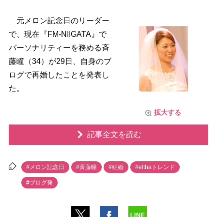
元メロン記念日のリーダー
で、現在『FM-NIIGATA』で
パーソナリティーを務める斉
藤瞳（34）が29日、自身のブ
ログで再婚したことを発表し
た。
拡大する
記事全文を読む
#メロン記念日
#斉藤瞳
#結婚
#elthaトレンド
#ブログ発