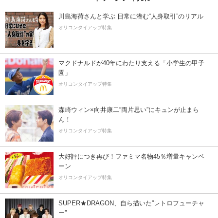
川島海荷さんと学ぶ 日常に潜む“人身取引”のリアル
オリコンタイアップ特集
マクドナルドが40年にわたり支える「小学生の甲子
園」
オリコンタイアップ特集
森崎ウィン×向井康二“両片思い”にキュンが止まら
ん！
オリコンタイアップ特集
大好評につき再び！ファミマ名物45％増量キャンペ
ーン
オリコンタイアップ特集
SUPER★DRAGON、自ら描いた”レトロフューチャ
ー”