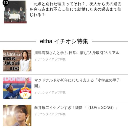
「元嫁と別れた理由ってそれ？」友人から夫の過去
を突っ込まれ不安…信じて結婚した夫の過去まで信
じれる？
eltha イチオシ特集
川島海荷さんと学ぶ 日常に潜む“人身取引”のリアル
オリコンタイアップ特集
マクドナルドが40年にわたり支える「小学生の甲子
園」
オリコンタイアップ特集
向井康二イケメンすぎ！純愛『（LOVE SONG）』
オリコンタイアップ特集