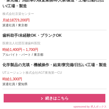
「寮完備」消防車の検査業務/即入寮/製造・工場/日勤/日払
い/工場・製造
株式会社京栄センター
月給18万9,200円
派遣社員 / 東京都
歯科助手/未経験OK・ブランクOK
医療法人社団百瀬歯科医院
時給1,400円～1,700円
アルバイト・パート / 東京都
化学製品の充填・機械操作・結束/寮完備/日払い/工場・製造
UTエージェント株式会社AGT東海第一CU
時給1,300円
派遣社員 / 愛知県
続きはこちら
sponsored by 求人ボックス