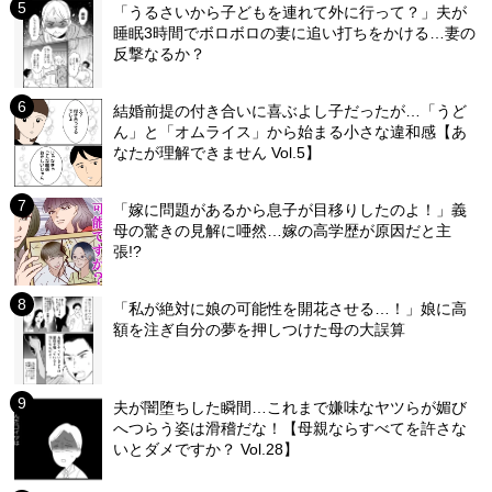
「うるさいから子どもを連れて外に行って？」夫が
睡眠3時間でボロボロの妻に追い打ちをかける…妻の
反撃なるか？
結婚前提の付き合いに喜ぶよし子だったが…「うど
ん」と「オムライス」から始まる小さな違和感【あ
なたが理解できません Vol.5】
「嫁に問題があるから息子が目移りしたのよ！」義
母の驚きの見解に唖然…嫁の高学歴が原因だと主
張!?
「私が絶対に娘の可能性を開花させる…！」娘に高
額を注ぎ自分の夢を押しつけた母の大誤算
夫が闇堕ちした瞬間…これまで嫌味なヤツらが媚び
へつらう姿は滑稽だな！【母親ならすべてを許さな
いとダメですか？ Vol.28】