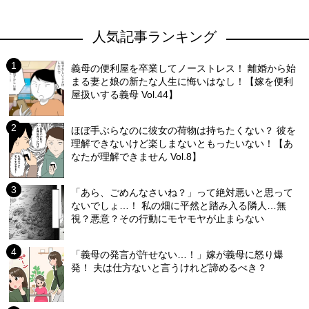
人気記事ランキング
義母の便利屋を卒業してノーストレス！ 離婚から始
まる妻と娘の新たな人生に悔いはなし！【嫁を便利
屋扱いする義母 Vol.44】
ほぼ手ぶらなのに彼女の荷物は持ちたくない？ 彼を
理解できないけど楽しまないともったいない！【あ
なたが理解できません Vol.8】
「あら、ごめんなさいね？」って絶対悪いと思って
ないでしょ…！ 私の畑に平然と踏み入る隣人…無
視？悪意？その行動にモヤモヤが止まらない
「義母の発言が許せない…！」嫁が義母に怒り爆
発！ 夫は仕方ないと言うけれど諦めるべき？