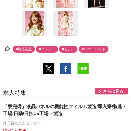
#蛯原友里
#タレント
#モデル
#elthaトレンド
さらに見る
求人特集
「寮完備」液晶パネルの機能性フィルム製造/即入寮/製造・
工場/日勤/日払い/工場・製造
株式会社京栄センター
時給1,600円