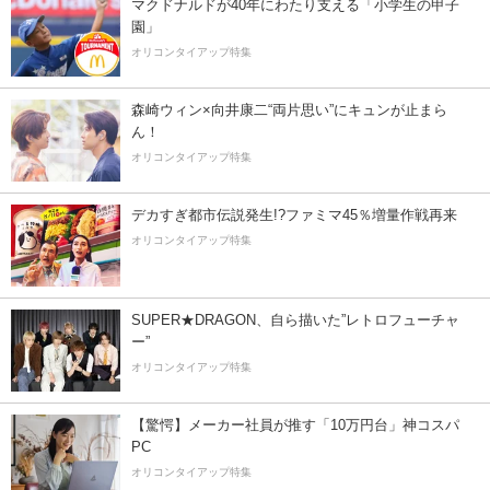
マクドナルドが40年にわたり支える「小学生の甲子
園」
オリコンタイアップ特集
森崎ウィン×向井康二“両片思い”にキュンが止まら
ん！
オリコンタイアップ特集
デカすぎ都市伝説発生!?ファミマ45％増量作戦再来
オリコンタイアップ特集
SUPER★DRAGON、自ら描いた”レトロフューチャ
ー”
オリコンタイアップ特集
【驚愕】メーカー社員が推す「10万円台」神コスパ
PC
オリコンタイアップ特集