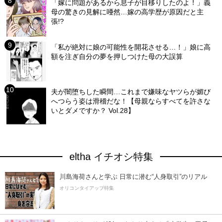
「嫁に問題があるから息子が目移りしたのよ！」義
母の驚きの見解に唖然…嫁の高学歴が原因だと主
張!?
「私が絶対に娘の可能性を開花させる…！」娘に高
額を注ぎ自分の夢を押しつけた母の大誤算
夫が闇堕ちした瞬間…これまで嫌味なヤツらが媚び
へつらう姿は滑稽だな！【母親ならすべてを許さな
いとダメですか？ Vol.28】
eltha イチオシ特集
川島海荷さんと学ぶ 日常に潜む“人身取引”のリアル
オリコンタイアップ特集