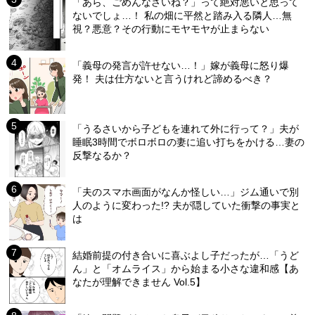
「あら、ごめんなさいね？」って絶対悪いと思って
ないでしょ…！ 私の畑に平然と踏み入る隣人…無
視？悪意？その行動にモヤモヤが止まらない
「義母の発言が許せない…！」嫁が義母に怒り爆
発！ 夫は仕方ないと言うけれど諦めるべき？
「うるさいから子どもを連れて外に行って？」夫が
睡眠3時間でボロボロの妻に追い打ちをかける…妻の
反撃なるか？
「夫のスマホ画面がなんか怪しい…」ジム通いで別
人のように変わった!? 夫が隠していた衝撃の事実と
は
結婚前提の付き合いに喜ぶよし子だったが…「うど
ん」と「オムライス」から始まる小さな違和感【あ
なたが理解できません Vol.5】