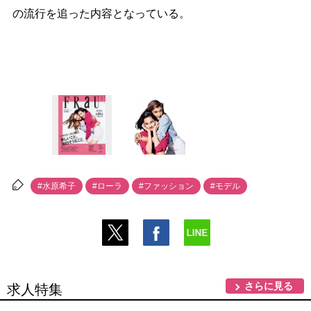
の流行を追った内容となっている。
#水原希子
#ローラ
#ファッション
#モデル
さらに見る
求人特集