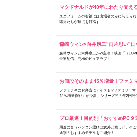
マクドナルドが40年にわたり支え
ユニフォームの右袖には出場者のみに与えられ
球児たちが頂点を目指す
森崎ウィン×向井康二“両片思い”
森崎ウィンと向井康二がW主演！映画『（LOVE S
最速配信。究極のピュアラブ！
お値段そのまま45％増量！ファミ
ファミチキにお弁当にアイスも!?ファミリーマ
45％増量作戦」が今夏、シリーズ初の年2回開
プロ厳選！目的別「おすすめPC９
用途に合うパソコン選びは意外と難しい。そこ
途別のおすすめモデルをご紹介！