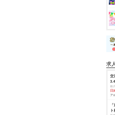
求
交
3
株
日給
アル
「
ト