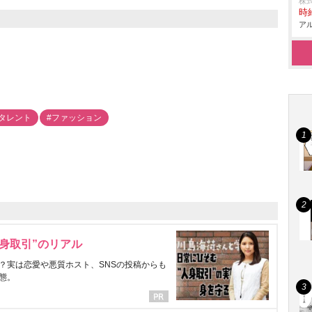
株
時給
アル
#タレント
#ファッション
身取引”のリアル
？実は恋愛や悪質ホスト、SNSの投稿からも
態。