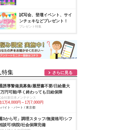
試写会、登壇イベント、サイ
ンチェキなどプレゼント！
プレゼント特集
人特集
さらに見る
通誘導警備員募集/履歴書不要/日給最大
.4万円可能/早く終わっても日給保障
式会社新日本メンテナンス
1万4,000円～1万7,000円
バイト・パート / 東京都
週3から可」調理スタッフ/無資格可/シフ
相談可/病院/社会保障完備