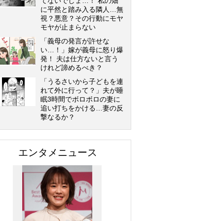
てないでしょ…！ 私の畑
に平然と踏み入る隣人…無
視？悪意？その行動にモヤ
モヤが止まらない
「義母の発言が許せな
い…！」嫁が義母に怒り爆
発！ 夫は仕方ないと言う
けれど諦めるべき？
「うるさいから子どもを連
れて外に行って？」夫が睡
眠3時間でボロボロの妻に
追い打ちをかける…妻の反
撃なるか？
エンタメニュース