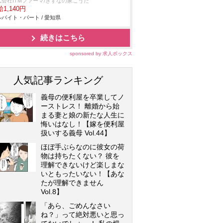
式会社ITMファーマ/きずなの家こうた
1,140円
バイト・パート / 愛知県
続きはこちら
sponsored by 求人ボックス
人気記事ランキング
義母の便利屋を卒業してノ
ーストレス！ 離婚から始
まる妻と娘の新たな人生に
悔いはなし！【嫁を便利屋
扱いする義母 Vol.44】
ほぼ手ぶらなのに彼女の荷
物は持ちたくない？ 彼を
理解できないけど楽しまな
いともったいない！【あな
たが理解できません
Vol.8】
「あら、ごめんなさい
ね？」って絶対悪いと思っ