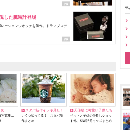
登
表現した腕時計登場
ラボレーションウオッチを製作。ドラマプロデ
とめ
スタバ新作イッキ見せ！
天使級に可愛い子供たち
猫写真集…
いくつ知ってる？ スタバ新
ペットと子供の仲良しショッ
リ
作まとめ
ト他、SNS話題キッズまとめ