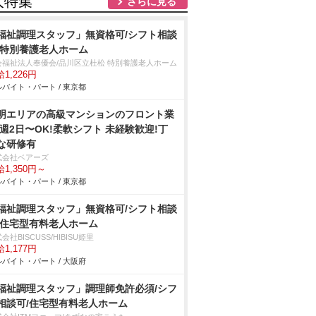
人特集
さらに見る
福祉調理スタッフ」無資格可/シフト相談
/特別養護老人ホーム
会福祉法人奉優会/品川区立杜松 特別養護老人ホーム
1,226円
バイト・パート / 東京都
明エリアの⾼級マンションのフロント業
/週2⽇〜OK!柔軟シフト 未経験歓迎!丁
な研修有
式会社ベアーズ
1,350円～
バイト・パート / 東京都
福祉調理スタッフ」無資格可/シフト相談
/住宅型有料老人ホーム
会社BISCUSS/HIBISU姫里
1,177円
バイト・パート / 大阪府
福祉調理スタッフ」調理師免許必須/シフ
相談可/住宅型有料老人ホーム