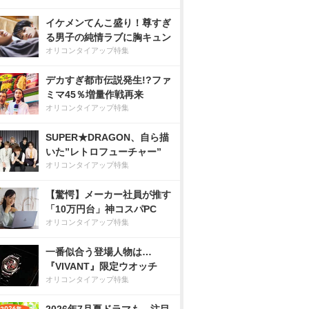
イケメンてんこ盛り！尊すぎ
る男子の純情ラブに胸キュン
オリコンタイアップ特集
デカすぎ都市伝説発生!?ファ
ミマ45％増量作戦再来
オリコンタイアップ特集
SUPER★DRAGON、自ら描
いた”レトロフューチャー”
オリコンタイアップ特集
【驚愕】メーカー社員が推す
「10万円台」神コスパPC
オリコンタイアップ特集
一番似合う登場人物は…
『VIVANT』限定ウオッチ
オリコンタイアップ特集