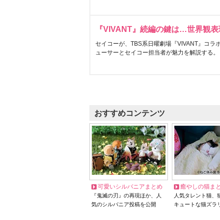
『VIVANT』続編の鍵は…世界観
セイコーが、TBS系日曜劇場『VIVANT』コ
ューサーとセイコー担当者が魅力を解説する。
おすすめコンテンツ
可愛いシルバニアまとめ
癒やしの猫ま
『鬼滅の刃』の再現ほか、人
人気タレント猫、
気のシルバニア投稿を公開
キュートな猫ズラ