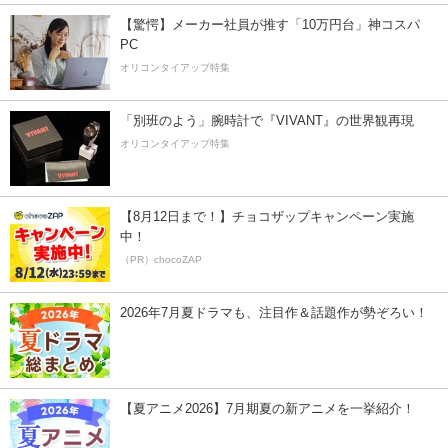
【驚愕】メーカー社員が推す「10万円台」神コスパ
PC
オリコンタイアップ特集
「別班のよう」腕時計で『VIVANT』の世界観再現
オリコンタイアップ特集
【8月12日まで！】チョコザップキャンペーン実施
中！
（PR）chocoZAP
2026年7月夏ドラマも、注目作＆話題作が勢ぞろい！
【夏アニメ2026】7月期夏の新アニメを一挙紹介！