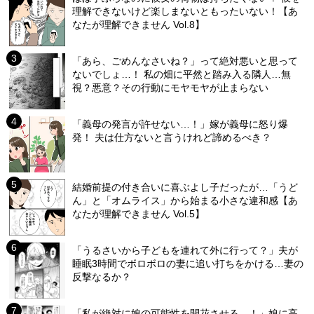
理解できないけど楽しまないともったいない！【あ
なたが理解できません Vol.8】
「あら、ごめんなさいね？」って絶対悪いと思って
ないでしょ…！ 私の畑に平然と踏み入る隣人…無
視？悪意？その行動にモヤモヤが止まらない
「義母の発言が許せない…！」嫁が義母に怒り爆
発！ 夫は仕方ないと言うけれど諦めるべき？
結婚前提の付き合いに喜ぶよし子だったが…「うど
ん」と「オムライス」から始まる小さな違和感【あ
なたが理解できません Vol.5】
「うるさいから子どもを連れて外に行って？」夫が
睡眠3時間でボロボロの妻に追い打ちをかける…妻の
反撃なるか？
「私が絶対に娘の可能性を開花させる…！」娘に高