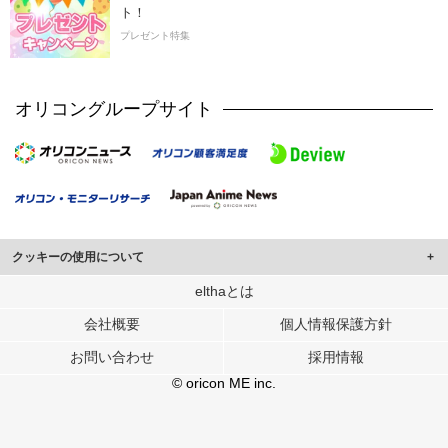
ト！
プレゼント特集
オリコングループサイト
クッキーの使用について
このサイトでは Cookie を使用して、ユーザーに合わせたコンテンツや広告の
elthaとは
表示、ソーシャル メディア機能の提供、広告の表示回数やクリック数の測定を
会社概要
個人情報保護方針
行っています。
また、ユーザーによるサイトの利用状況についても情報を収集し、ソーシャル
お問い合わせ
採用情報
メディアや広告配信、データ解析の各パートナーに提供しています。
各パートナーは、この情報とユーザーが各パートナーに提供した他の情報や、
© oricon ME inc.
ユーザーが各パートナーのサービスを使用したときに収集した他の情報を組み
合わせて使用することがあります。