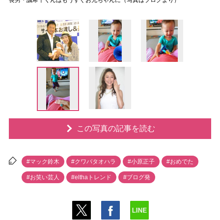
長男・誠希千くんはもうすぐお兄ちゃんに（写真はブログより）
この写真の記事を読む
#マック鈴木
#クワバタオハラ
#小原正子
#おめでた
#お笑い芸人
#elthaトレンド
#ブログ発