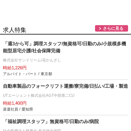
さらに見る
求人特集
「週3から可」調理スタッフ/無資格可/日勤のみ/小規模多機
能型居宅介護/社会保障完備
株式会社サンドリーム/花かんざし
時給1,226円
アルバイト・パート / 東京都
自動車製品のフォークリフト運搬/寮完備/日払い/工場・製造
UTエージェント株式会社AGT中部第二CU
時給1,400円
派遣社員 / 愛知県
「福祉調理スタッフ」無資格可/日勤のみ/病院
社会医療法人報恩会 長吉総合病院