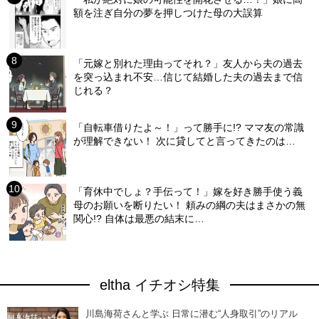
額を注ぎ自分の夢を押しつけた母の大誤算
「元嫁と別れた理由ってそれ？」友人から夫の過去
を突っ込まれ不安…信じて結婚した夫の過去まで信
じれる？
「自転車借りたよ～！」って勝手に!? ママ友の常識
が理解できない！ 次に貸してと言ってきたのは…
「育休中でしょ？手伝って！」嫁を好き勝手使う義
母のお願いを断りたい！ 頼みの綱の夫はまさかの無
関心!? 自体は最悪の結末に…
eltha イチオシ特集
川島海荷さんと学ぶ 日常に潜む“人身取引”のリアル