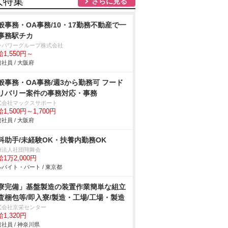
人特集
さらに見る
般事務・OA事務/10・17勤務不動産で一
事務駅チカ
ンパワーグループ株式会社
1,550円～
社員 / 大阪府
般事務・OA事務/週3から勤務可 フード
リバリー案件の事務対応・事務
式会社マックスサポート
1,500円～1,700円
社員 / 大阪府
科助手/未経験OK・扶養内勤務OK
療法人社団翔舞会
1万2,000円
バイト・パート / 東京都
寮完備」基盤製造の装置作業簡単な組立
査梱包等/即入寮/製造・工場/工場・製造
式会社京栄センター
1,320円
社員 / 神奈川県