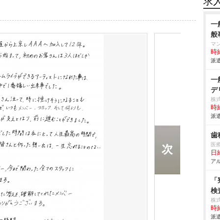
求
一
般
マ
時給
派遣
一
デ
株
時給
派遣
歯
医
日給
アル
「
検
株
時給
派遣