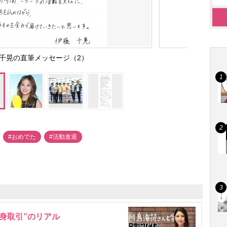
藤千晃の直筆メッセージ（2）
#おめでた
#活動進退
身取引”のリアル