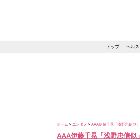
トップ
ヘルス
メイク・コスメ・スキ
ホーム
>
エンタメ
>
AAA伊藤千晃「浅野忠信似
AAA伊藤千晃「浅野忠信似