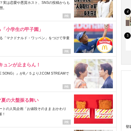
？実は恋愛や悪質ホスト、SNSの投稿からも
態。
る「小学生の甲子園」
る「マクドナルド・ワッペン」をつけて学童
にキュンが止まらん！
ONG）』が8／５よりJ:COM STREAMで
マ夏の大盤振る舞い
ートの人気企画「お値段そのまま おかわり
催！
登