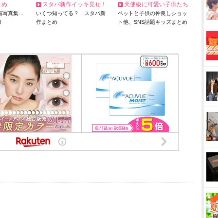
とめ
スタバ新作イッキ見せ！
天使級に可愛い子供たち
猫写真集…
いくつ知ってる？ スタバ新
ペットと子供の仲良しショッ
リ
作まとめ
ト他、SNS話題キッズまとめ