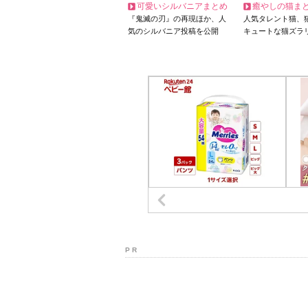
可愛いシルバニアまとめ
癒やしの猫ま
『鬼滅の刃』の再現ほか、人
人気タレント猫、
気のシルバニア投稿を公開
キュートな猫ズラ
P R