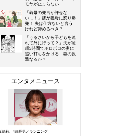
モヤが止まらない
「義母の発言が許せな
い…！」嫁が義母に怒り爆
発！ 夫は仕方ないと言う
けれど諦めるべき？
「うるさいから子どもを連
れて外に行って？」夫が睡
眠3時間でボロボロの妻に
追い打ちをかける…妻の反
撃なるか？
エンタメニュース
坂絵莉、4歳長男とランニング