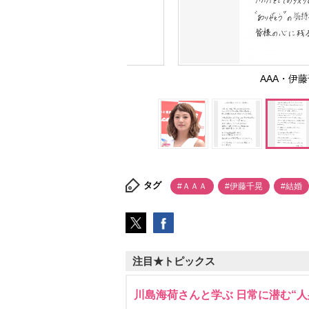
AAA・伊
タグ
#ＡＡＡ
#伊藤千晃
#結婚
注目★トピックス
川島海荷さんと学ぶ 日常に潜む“人