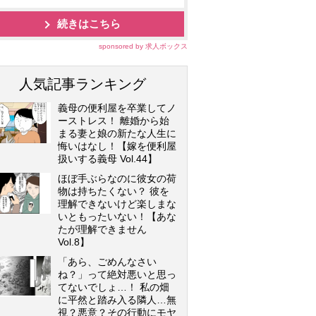
続きはこちら
sponsored by 求人ボックス
人気記事ランキング
義母の便利屋を卒業してノ
ーストレス！ 離婚から始
まる妻と娘の新たな人生に
悔いはなし！【嫁を便利屋
扱いする義母 Vol.44】
ほぼ手ぶらなのに彼女の荷
物は持ちたくない？ 彼を
理解できないけど楽しまな
いともったいない！【あな
たが理解できません
Vol.8】
「あら、ごめんなさい
ね？」って絶対悪いと思っ
てないでしょ…！ 私の畑
に平然と踏み入る隣人…無
視？悪意？その行動にモヤ