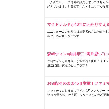
「人身取引」って海外の話だと思ってませんか
起きています。川島海荷さんと学ぶリアルな実
マクドナルドが40年にわたり支え
ユニフォームの右袖には出場者のみに与えられ
球児たちが頂点を目指す
森崎ウィン×向井康二“両片思い”
森崎ウィンと向井康二がW主演！映画『（LOVE S
最速配信。究極のピュアラブ！
お値段そのまま45％増量！ファミ
ファミチキにお弁当にアイスも!?ファミリーマ
45％増量作戦」が今夏、シリーズ初の年2回開