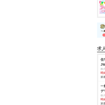
求
住
J
株
時給
派遣
一
デ
株
時給
派遣