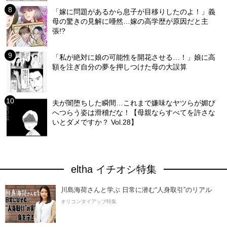
「嫁に問題があるから息子が目移りしたのよ！」義
母の驚きの見解に唖然…嫁の高学歴が原因だと主
張!?
「私が絶対に娘の可能性を開花させる…！」娘に高
額を注ぎ自分の夢を押しつけた母の大誤算
夫が闇堕ちした瞬間…これまで嫌味なヤツらが媚び
へつらう姿は滑稽だな！【母親ならすべてを許さな
いとダメですか？ Vol.28】
eltha イチオシ特集
川島海荷さんと学ぶ 日常に潜む“人身取引”のリアル
オリコンタイアップ特集