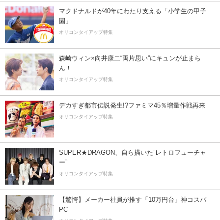
マクドナルドが40年にわたり支える「小学生の甲子
園」
オリコンタイアップ特集
森崎ウィン×向井康二“両片思い”にキュンが止まら
ん！
オリコンタイアップ特集
デカすぎ都市伝説発生!?ファミマ45％増量作戦再来
オリコンタイアップ特集
SUPER★DRAGON、自ら描いた”レトロフューチャ
ー”
オリコンタイアップ特集
【驚愕】メーカー社員が推す「10万円台」神コスパ
PC