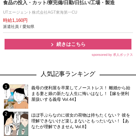
食品の投入・カット/寮完備/日勤/日払い/工場・製造
UTエージェント株式会社AGT東海第一CU
時給1,160円
派遣社員 / 愛知県
続きはこちら
sponsored by 求人ボックス
人気記事ランキング
義母の便利屋を卒業してノーストレス！ 離婚から始
まる妻と娘の新たな人生に悔いはなし！【嫁を便利
屋扱いする義母 Vol.44】
ほぼ手ぶらなのに彼女の荷物は持ちたくない？ 彼を
理解できないけど楽しまないともったいない！【あ
なたが理解できません Vol.8】