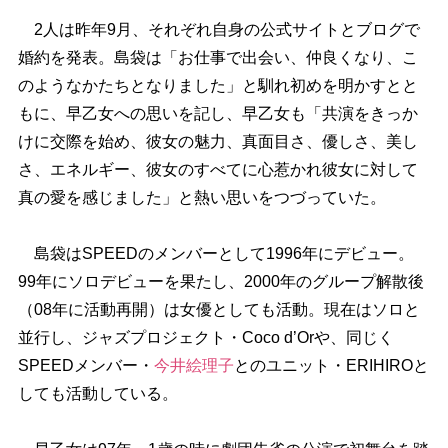
2人は昨年9月、それぞれ自身の公式サイトとブログで
婚約を発表。島袋は「お仕事で出会い、仲良くなり、こ
のようなかたちとなりました」と馴れ初めを明かすとと
もに、早乙女への思いを記し、早乙女も「共演をきっか
けに交際を始め、彼女の魅力、真面目さ、優しさ、美し
さ、エネルギー、彼女のすべてに心惹かれ彼女に対して
真の愛を感じました」と熱い思いをつづっていた。
島袋はSPEEDのメンバーとして1996年にデビュー。
99年にソロデビューを果たし、2000年のグループ解散後
（08年に活動再開）は女優としても活動。現在はソロと
並行し、ジャズプロジェクト・Coco d’Orや、同じく
SPEEDメンバー・
今井絵理子
とのユニット・ERIHIROと
しても活動している。