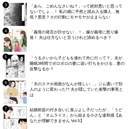
「あら、ごめんなさいね？」って絶対悪いと思って
ないでしょ…！ 私の畑に平然と踏み入る隣人…無
視？悪意？その行動にモヤモヤが止まらない
「義母の発言が許せない…！」嫁が義母に怒り爆
発！ 夫は仕方ないと言うけれど諦めるべき？
「うるさいから子どもを連れて外に行って？」夫が
睡眠3時間でボロボロの妻に追い打ちをかける…妻の
反撃なるか？
「夫のスマホ画面がなんか怪しい…」ジム通いで別
人のように変わった!? 夫が隠していた衝撃の事実と
は
結婚前提の付き合いに喜ぶよし子だったが…「うど
ん」と「オムライス」から始まる小さな違和感【あ
なたが理解できません Vol.5】