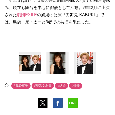
早乙女は97年、1歳の時に劇団朱雀の公演で初舞台を踏
み、現在も舞台を中心に俳優として活動。昨年2月に上演
された
劇団EXILE
の旗揚げ公演『刀舞鬼-KABUKI-』で
は、島袋、兄・太一と3者での共演を果たした。
#島袋寛子
#早乙女友貴
#結婚
#俳優