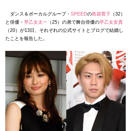
ダンス＆ボーカルグループ・
SPEED
の
島袋寛子
（32）
と俳優・
早乙女太一
（25）の弟で舞台俳優の
早乙女友貴
（20）が13日、それぞれの公式サイトとブログで結婚し
たことを報告した。