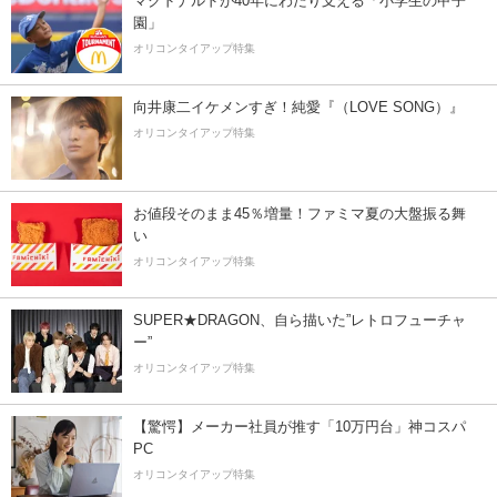
マクドナルドが40年にわたり支える「小学生の甲子
園」
オリコンタイアップ特集
向井康二イケメンすぎ！純愛『（LOVE SONG）』
オリコンタイアップ特集
お値段そのまま45％増量！ファミマ夏の大盤振る舞
い
オリコンタイアップ特集
SUPER★DRAGON、自ら描いた”レトロフューチャ
ー”
オリコンタイアップ特集
【驚愕】メーカー社員が推す「10万円台」神コスパ
PC
オリコンタイアップ特集