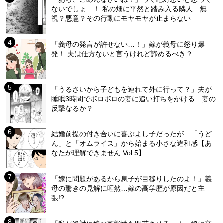
ないでしょ…！ 私の畑に平然と踏み入る隣人…無
視？悪意？その行動にモヤモヤが止まらない
「義母の発言が許せない…！」嫁が義母に怒り爆
発！ 夫は仕方ないと言うけれど諦めるべき？
「うるさいから子どもを連れて外に行って？」夫が
睡眠3時間でボロボロの妻に追い打ちをかける…妻の
反撃なるか？
結婚前提の付き合いに喜ぶよし子だったが…「うど
ん」と「オムライス」から始まる小さな違和感【あ
なたが理解できません Vol.5】
「嫁に問題があるから息子が目移りしたのよ！」義
母の驚きの見解に唖然…嫁の高学歴が原因だと主
張!?