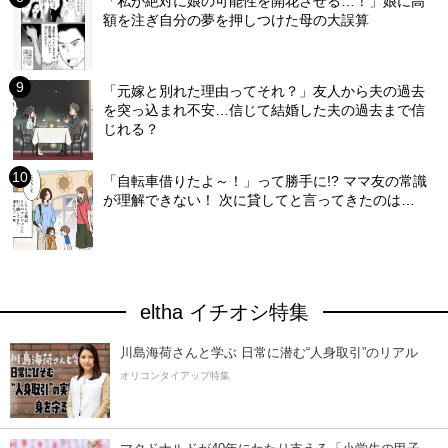
「私が絶対に娘の可能性を開花させる…！」娘に高
額を注ぎ自分の夢を押しつけた母の大誤算
「元嫁と別れた理由ってそれ？」友人から夫の過去
を突っ込まれ不安…信じて結婚した夫の過去まで信
じれる？
「自転車借りたよ～！」って勝手に!? ママ友の常識
が理解できない！ 次に貸してと言ってきたのは…
eltha イチオシ特集
川島海荷さんと学ぶ 日常に潜む“人身取引”のリアル
オリコンタイアップ特集