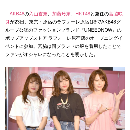
AKB48
の
入山杏奈
、
加藤玲奈
、
HKT48
と兼任の
宮脇咲
良
が23日、東京・原宿のラフォーレ原宿1階でAKB48グ
ループ公認のファッションブランド『UNEEDNOW』の
ポップアップストア ラフォーレ原宿店のオープニングイ
ベントに参加。宮脇は同ブランドの服を着用したことで
ファンがオシャレになったことを明かした。