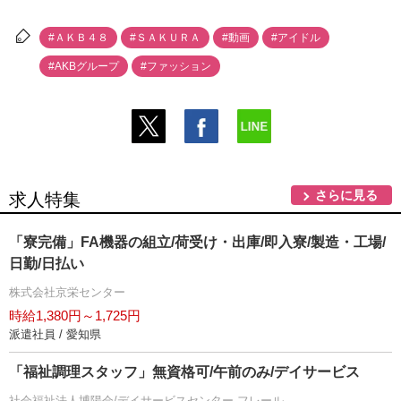
#ＡＫＢ４８
#ＳＡＫＵＲＡ
#動画
#アイドル
#AKBグループ
#ファッション
さらに見る
求人特集
「寮完備」FA機器の組立/荷受け・出庫/即入寮/製造・工場/
日勤/日払い
株式会社京栄センター
時給1,380円～1,725円
派遣社員 / 愛知県
「福祉調理スタッフ」無資格可/午前のみ/デイサービス
社会福祉法人博陽会/デイサービスセンター フレール