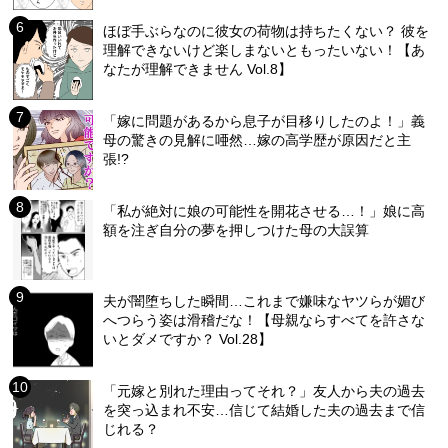
ほぼ手ぶらなのに彼女の荷物は持ちたくない？ 彼を
理解できないけど楽しまないともったいない！【あ
なたが理解できません Vol.8】
「嫁に問題があるから息子が目移りしたのよ！」義
母の驚きの見解に唖然…嫁の高学歴が原因だと主
張!?
「私が絶対に娘の可能性を開花させる…！」娘に高
額を注ぎ自分の夢を押しつけた母の大誤算
夫が闇堕ちした瞬間…これまで嫌味なヤツらが媚び
へつらう姿は滑稽だな！【母親ならすべてを許さな
いとダメですか？ Vol.28】
「元嫁と別れた理由ってそれ？」友人から夫の過去
を突っ込まれ不安…信じて結婚した夫の過去まで信
じれる？