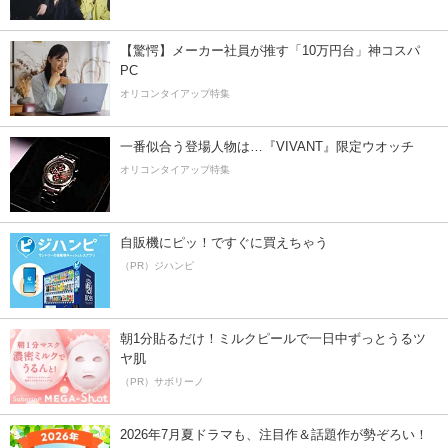
【驚愕】メーカー社員が推す「10万円台」神コスパ
PC
オリコンタイアップ特集
一番似合う登場人物は…『VIVANT』限定ウオッチ
オリコンタイアップ特集
自販機にピッ！ですぐに買えちゃう
（PR）ジハンピ
朝1分貼るだけ！ミルクピールで一日中ずっとうるツ
ヤ肌
（PR）サボリーノ
2026年7月夏ドラマも、注目作＆話題作が勢ぞろい！