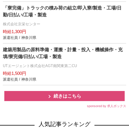
「寮完備」トラックの積み荷の組立/即入寮/製造・工場/日
勤/日払い/工場・製造
株式会社京栄センター
時給1,300円
派遣社員 / 神奈川県
建築用製品の原料準備・運搬・計量・投入・機械操作・充
填/寮完備/日払い/工場・製造
UTエージェント株式会社AGT南関東第二CU
時給1,500円
派遣社員 / 神奈川県
続きはこちら
sponsored by 求人ボックス
人気記事ランキング