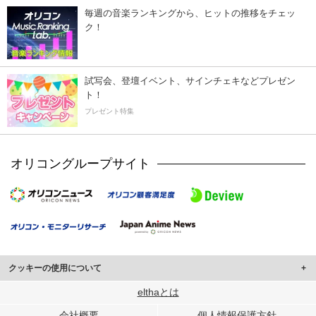
毎週の音楽ランキングから、ヒットの推移をチェッ
ク！
試写会、登壇イベント、サインチェキなどプレゼン
ト！
プレゼント特集
オリコングループサイト
クッキーの使用について
このサイトでは Cookie を使用して、ユーザーに合わせたコンテンツや広告の
elthaとは
表示、ソーシャル メディア機能の提供、広告の表示回数やクリック数の測定を
会社概要
個人情報保護方針
行っています。