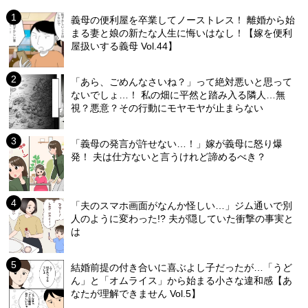
義母の便利屋を卒業してノーストレス！ 離婚から始
まる妻と娘の新たな人生に悔いはなし！【嫁を便利
屋扱いする義母 Vol.44】
「あら、ごめんなさいね？」って絶対悪いと思って
ないでしょ…！ 私の畑に平然と踏み入る隣人…無
視？悪意？その行動にモヤモヤが止まらない
「義母の発言が許せない…！」嫁が義母に怒り爆
発！ 夫は仕方ないと言うけれど諦めるべき？
「夫のスマホ画面がなんか怪しい…」ジム通いで別
人のように変わった!? 夫が隠していた衝撃の事実と
は
結婚前提の付き合いに喜ぶよし子だったが…「うど
ん」と「オムライス」から始まる小さな違和感【あ
なたが理解できません Vol.5】