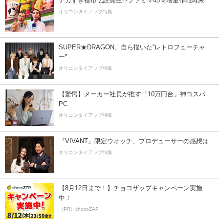
デカすぎ都市伝説発生!?ファミマ45％増量作戦再来
オリコンタイアップ特集
SUPER★DRAGON、自ら描いた”レトロフューチャ
ー”
オリコンタイアップ特集
【驚愕】メーカー社員が推す「10万円台」神コスパ
PC
オリコンタイアップ特集
『VIVANT』限定ウオッチ、プロデューサーの感想は
オリコンタイアップ特集
【8月12日まで！】チョコザップキャンペーン実施
中！
（PR）chocoZAP