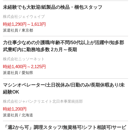
未経験でも大歓迎/紙製品の検品・梱包スタッフ
株式会社ジェイウェイブ
時給1,290円～1,613円
派遣社員 / 東京都
力仕事少なめの介護職/年齢不問/50代以上が活躍中/知多郡
武豊町内に勤務地多数 2カ月～長期
株式会社ニッソーネット
時給1,400円～2,125円
派遣社員 / 愛知県
マシンオペレーター/土日祝休み/日勤のみ/長期休暇あり/未
経験OK
株式会社ジャパンクリエイト北日本事業統括部
時給1,200円
派遣社員 / 北海道
「週2から可」調理スタッフ/無資格可/シフト相談可/サービ