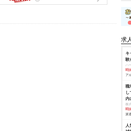
求
キ
験
ハ
時給
アル
職
し
内
株
時給
派遣
人