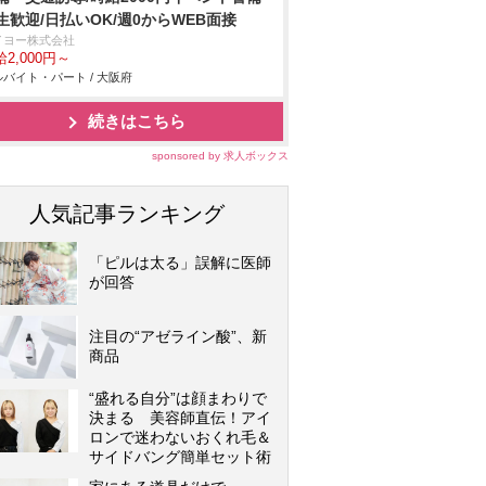
生歓迎/日払いOK/週0からWEB面接
イヨー株式会社
2,000円～
バイト・パート / 大阪府
続きはこちら
sponsored by 求人ボックス
人気記事ランキング
「ピルは太る」誤解に医師
が回答
注目の“アゼライン酸”、新
商品
“盛れる自分”は顔まわりで
決まる 美容師直伝！アイ
ロンで迷わないおくれ毛＆
サイドバング簡単セット術