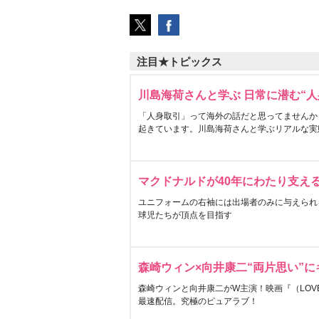
注目★トピックス
川島海荷さんと学ぶ 日常に潜む“人
「人身取引」って海外の話だと思ってませんか
起きています。川島海荷さんと学ぶリアルな実
マクドナルドが40年にわたり支え
ユニフォームの右袖には出場者のみに与えられ
球児たちが頂点を目指す
森崎ウィン×向井康二“両片思い”
森崎ウィンと向井康二がW主演！映画『（LOVE S
最速配信。究極のピュアラブ！