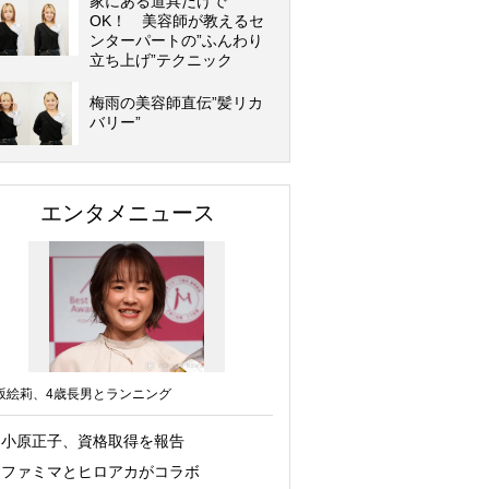
家にある道具だけで
OK！ 美容師が教えるセ
ンターパートの”ふんわり
立ち上げ”テクニック
梅雨の美容師直伝”髪リカ
バリー”
エンタメニュース
坂絵莉、4歳長男とランニング
小原正子、資格取得を報告
ファミマとヒロアカがコラボ