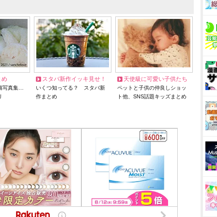
とめ
スタバ新作イッキ見せ！
天使級に可愛い子供たち
猫写真集…
いくつ知ってる？ スタバ新
ペットと子供の仲良しショッ
リ
作まとめ
ト他、SNS話題キッズまとめ