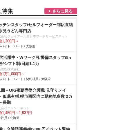
人特集
さらに見る
ッチンスタッフ/セルフオーダー制駅直結
氷見うどん専門店
式会社ジェイアール西日本フードサービスネット
1,200円～
バイト・パート / 大阪府
0代活躍中・Wワーク可/警備スタッフ/8h
務/シフト制/日給1.1万
菱管理株式会社
1万1,000円～
バイト・パート / 契約社員 / 大阪府
1回～OK/夜勤専従介護職 見守りメイ
・仮眠有/札幌市西区内に勤務地多数 2カ
～長期
式会社ニッソーネット
1,450円～1,937円
社員 / 北海道
備・交通誘導/時給2000円イベント警備