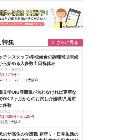
人特集
さらに見る
ッチンスタッフ/学校給食の調理補助未経
から始める人多数土日祝休み
ーベスト株式会社
1,177円～
バイト・パート / 大阪府
場見学OK/雰囲気が合わなければ更新な
でOK!2ヶ月からのお試し介護職/八尾市
に多数
式会社ニッソーネット
1,400円～2,125円
社員 / 大阪府
気のサ高住の介護職 見守り・日常生活の