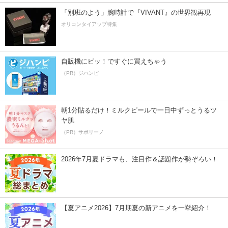
「別班のよう」腕時計で『VIVANT』の世界観再現
オリコンタイアップ特集
自販機にピッ！ですぐに買えちゃう
（PR）ジハンピ
朝1分貼るだけ！ミルクピールで一日中ずっとうるツ
ヤ肌
（PR）サボリーノ
2026年7月夏ドラマも、注目作＆話題作が勢ぞろい！
【夏アニメ2026】7月期夏の新アニメを一挙紹介！