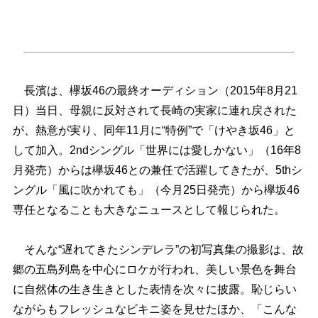
長濱は、欅坂46の最終オーディション（2015年8月21
日）当日、母親に反対されて長崎の実家に連れ戻された
が、熱意が実り、同年11月に“特例”で「けやき坂46」と
して加入。2ndシングル「世界には愛しかない」（16年8
月発売）からは欅坂46との兼任で活躍してきたが、5thシ
ングル「風に吹かれても」（今月25日発売）から欅坂46
専任となることも大きなニュースとして報じられた。
そんな“遅れてきたシンデレラ”の初写真集の撮影は、故
郷の五島列島を中心にロケが行われ、美しい景色を舞台
に自然体の生き生きとした表情を次々に披露。恥じらい
ながらもフレッシュなビキニ姿を見せたほか、「こんな