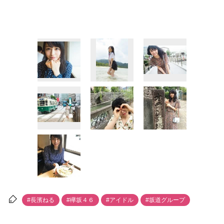
#長濱ねる
#欅坂４６
#アイドル
#坂道グループ