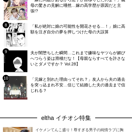
母の驚きの見解に唖然…嫁の高学歴が原因だと主
張!?
「私が絶対に娘の可能性を開花させる…！」娘に高
額を注ぎ自分の夢を押しつけた母の大誤算
夫が闇堕ちした瞬間…これまで嫌味なヤツらが媚び
へつらう姿は滑稽だな！【母親ならすべてを許さな
いとダメですか？ Vol.28】
「元嫁と別れた理由ってそれ？」友人から夫の過去
を突っ込まれ不安…信じて結婚した夫の過去まで信
じれる？
eltha イチオシ特集
イケメンてんこ盛り！尊すぎる男子の純情ラブに胸