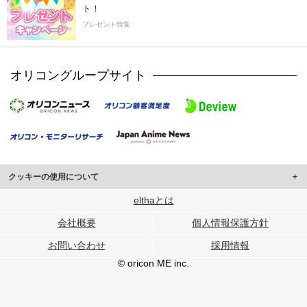
ト！
プレゼント特集
オリコングループサイト
クッキーの使用について
このサイトでは Cookie を使用して、ユーザーに合わせたコンテンツや広告の
elthaとは
表示、ソーシャル メディア機能の提供、広告の表示回数やクリック数の測定を
会社概要
個人情報保護方針
行っています。
また、ユーザーによるサイトの利用状況についても情報を収集し、ソーシャル
お問い合わせ
採用情報
メディアや広告配信、データ解析の各パートナーに提供しています。
各パートナーは、この情報とユーザーが各パートナーに提供した他の情報や、
© oricon ME inc.
ユーザーが各パートナーのサービスを使用したときに収集した他の情報を組み
合わせて使用することがあります。