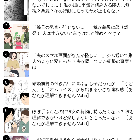
ないでしょ…！ 私の畑に平然と踏み入る隣人…無
視？悪意？その行動にモヤモヤが止まらない
「義母の発言が許せない…！」嫁が義母に怒り爆
発！ 夫は仕方ないと言うけれど諦めるべき？
「夫のスマホ画面がなんか怪しい…」ジム通いで別
人のように変わった!? 夫が隠していた衝撃の事実と
は
結婚前提の付き合いに喜ぶよし子だったが…「うど
ん」と「オムライス」から始まる小さな違和感【あ
なたが理解できません Vol.5】
ほぼ手ぶらなのに彼女の荷物は持ちたくない？ 彼を
理解できないけど楽しまないともったいない！【あ
なたが理解できません Vol.8】
「嫁に問題があるから息子が目移りしたのよ！」義