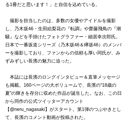
る1冊だと思います！」と自信を込めている。
撮影を担当したのは、多数の女優やアイドルを撮影
し、乃木坂46・生田絵梨花の『転調』や齋藤飛鳥の『潮
騒』などを手掛けたフォトグラファー・細居幸次郎氏。
日本で一番坂道シリーズ（乃木坂46＆欅坂46）のメンバ
ーを撮影しており、ファンからの信頼も厚い同氏が、み
ずみずしい長濱の魅力に迫った。
本誌には長濱のロングインタビュー＆直筆メッセージ
も掲載。160ページの大ボリュームで、長濱の“18歳の
夏”の輝きを存分に収めた作品が誕生した。なお、この日
から同作の公式ツイッターアカウント
【@neru_nagasaki】がスタート。第1弾のつぶやきとし
て、長濱のコメント動画が投稿された。