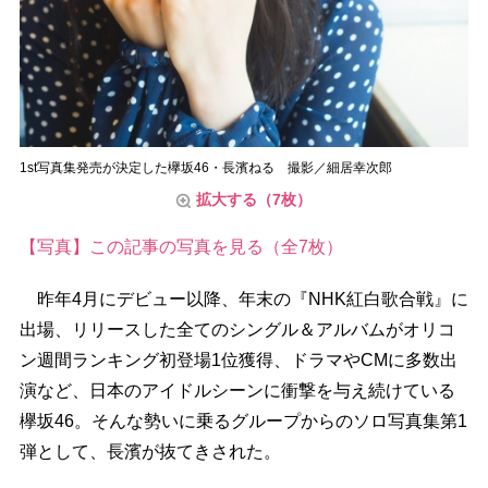
1st写真集発売が決定した欅坂46・長濱ねる 撮影／細居幸次郎
拡大する（7枚）
【写真】この記事の写真を見る（全7枚）
昨年4月にデビュー以降、年末の『NHK紅白歌合戦』に
出場、リリースした全てのシングル＆アルバムがオリコ
ン週間ランキング初登場1位獲得、ドラマやCMに多数出
演など、日本のアイドルシーンに衝撃を与え続けている
欅坂46。そんな勢いに乗るグループからのソロ写真集第1
弾として、長濱が抜てきされた。